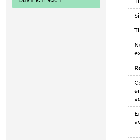
Otra información
T
S
T
N
e
R
C
e
a
E
a