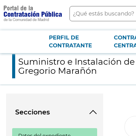
contenido
Buscar
principal
PERFIL DE
CONTR
Menú PCON
2026-3-12
Suministro e Instalación de un monitor multiparamétrico par
CONTRATANTE
CENTR
Suministro e Instalación d
Gregorio Marañón
Secciones
Datos del expediente