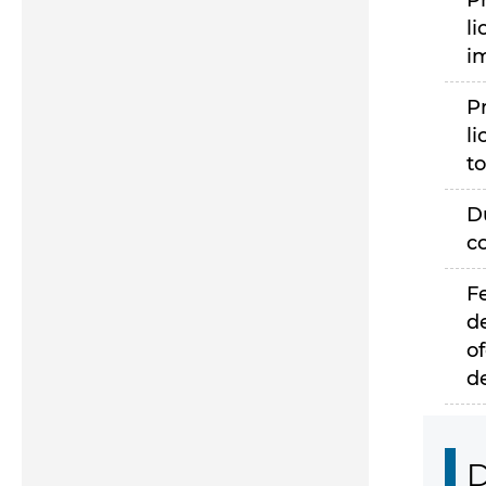
P
li
i
P
li
to
D
c
F
d
of
d
D