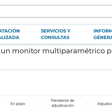
ATACIÓN
SERVICIOS Y
INFOR
a Hospital.G.U. Gregorio Marañón
ALIZADA
CONSULTAS
GENER
e un monitor multiparamétrico pa
Pendiente de
En plazo
Adjudic
adjudicación