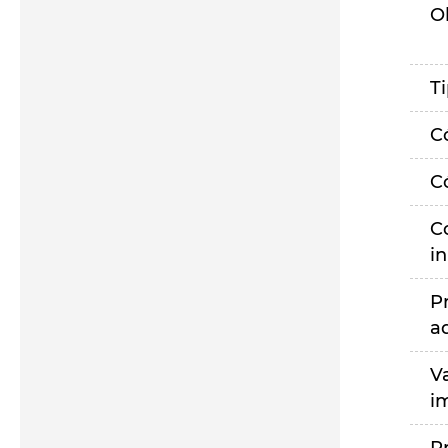
O
T
C
C
C
i
P
a
V
i