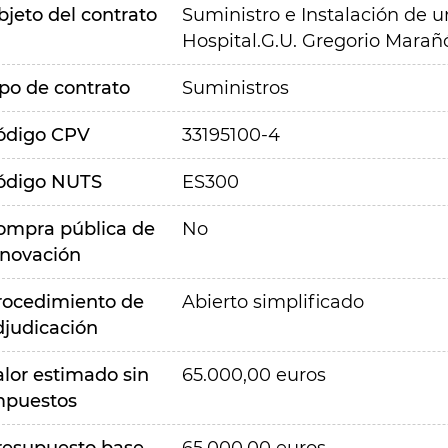
bjeto del contrato
Suministro e Instalación de 
Hospital.G.U. Gregorio Marañ
ipo de contrato
Suministros
ódigo CPV
33195100-4
ódigo NUTS
ES300
ompra pública de
No
nnovación
rocedimiento de
Abierto simplificado
djudicación
alor estimado sin
65.000,00 euros
mpuestos