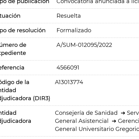
ipo de publicación
Convocatoria anunciada a lic
ituación
Resuelta
ipo de resolución
Formalizado
úmero de
A/SUM-012095/2022
xpediente
eferencia
4566091
ódigo de la
A13013774
ntidad
djudicadora (DIR3)
ntidad
Consejería de Sanidad
Serv
djudicadora
General Asistencial
Gerenci
General Universitario Gregor