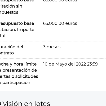
resupuesto base
65.000,00 euros
citación sin
mpuestos
resupuesto base
65.000,00 euros
citación. Importe
tal
uración del
3 meses
ontrato
echa y hora límite
10 de Mayo del 2022 23:59
e presentación de
ertas o solicitudes
e participación
ivisión en lotes