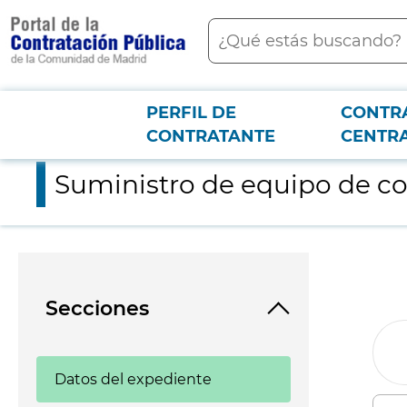
contenido
Buscar
principal
PERFIL DE
CONTR
Menú PCON
2026-3-12
Suministro de equipo de colonoscopia
CONTRATANTE
CENTR
Suministro de equipo de c
Secciones
Datos del expediente