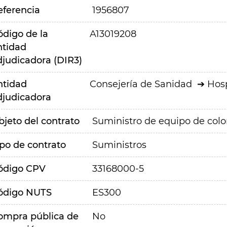
eferencia
1956807
ódigo de la
A13019208
ntidad
djudicadora (DIR3)
ntidad
Consejería de Sanidad
Hosp
djudicadora
bjeto del contrato
Suministro de equipo de colo
ipo de contrato
Suministros
ódigo CPV
33168000-5
ódigo NUTS
ES300
ompra pública de
No