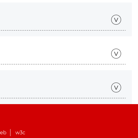
web
w3c