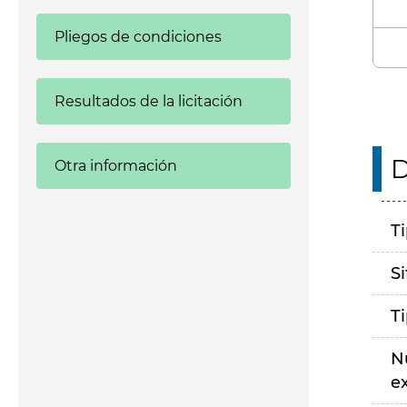
Pliegos de condiciones
Resultados de la licitación
D
Otra información
T
S
T
N
e