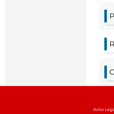
P
R
O
Aviso Lega