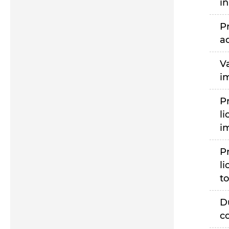
i
P
a
V
i
P
li
i
P
li
to
D
c