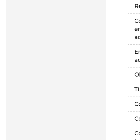
R
C
e
a
E
a
O
T
C
C
C