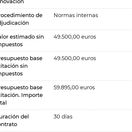
nnovación
rocedimiento de
Normas internas
djudicación
alor estimado sin
49.500,00 euros
mpuestos
resupuesto base
49.500,00 euros
citación sin
mpuestos
resupuesto base
59.895,00 euros
citación. Importe
tal
uración del
30 días
ontrato