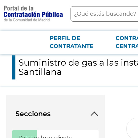
contenido
Buscar
principal
PERFIL DE
CONTR
Menú PCON
2026-3-12
Suministro de gas a las instalaciones del Canal de Isabel II en
CONTRATANTE
CENTR
Suministro de gas a las inst
Santillana
Secciones
Datos del expediente