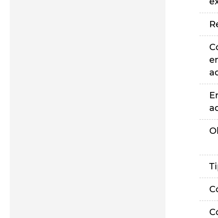
e
R
C
e
a
E
a
O
T
C
C