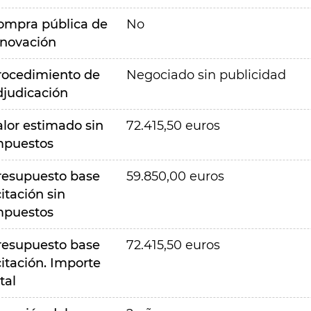
ompra pública de
No
nnovación
rocedimiento de
Negociado sin publicidad
djudicación
alor estimado sin
72.415,50 euros
mpuestos
resupuesto base
59.850,00 euros
citación sin
mpuestos
resupuesto base
72.415,50 euros
citación. Importe
tal