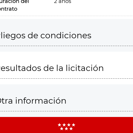
uración del
2 años
ontrato
liegos de condiciones
esultados de la licitación
tra información