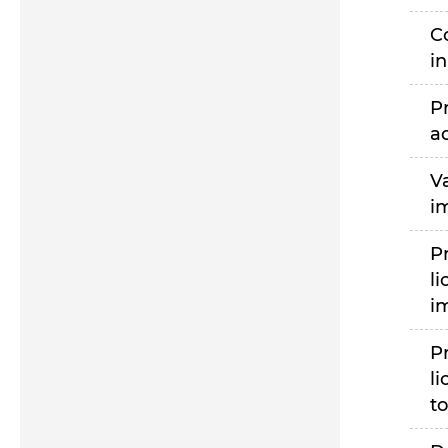
C
i
P
a
V
i
P
li
i
P
li
to