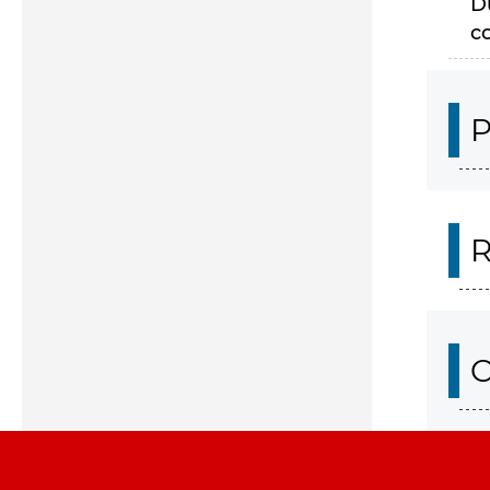
D
c
P
R
O