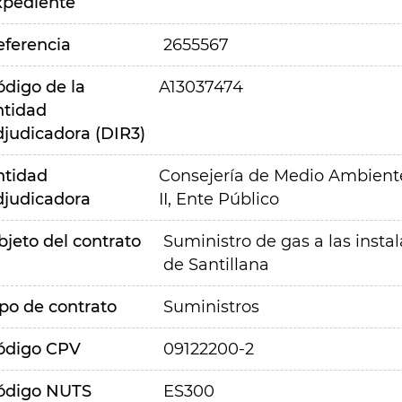
xpediente
eferencia
2655567
ódigo de la
A13037474
ntidad
djudicadora (DIR3)
ntidad
Consejería de Medio Ambiente,
djudicadora
II, Ente Público
bjeto del contrato
Suministro de gas a las instal
de Santillana
ipo de contrato
Suministros
ódigo CPV
09122200-2
ódigo NUTS
ES300