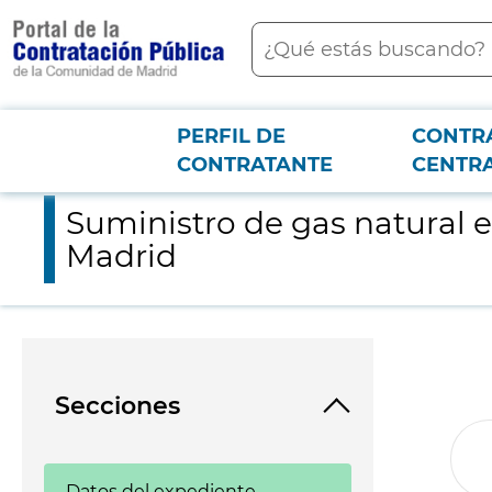
contenido
Buscar
principal
PERFIL DE
CONTR
Menú PCON
2026-3-12
Suministro de gas natural en los recintos de Metro de Madrid
CONTRATANTE
CENTR
Suministro de gas natural e
Madrid
Secciones
Datos del expediente