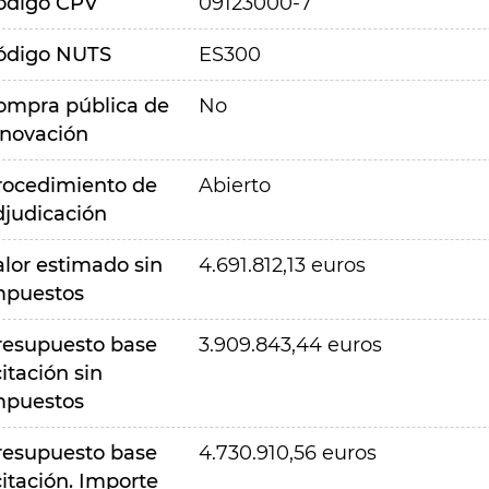
ódigo CPV
09123000-7
ódigo NUTS
ES300
ompra pública de
No
nnovación
rocedimiento de
Abierto
djudicación
alor estimado sin
4.691.812,13 euros
mpuestos
resupuesto base
3.909.843,44 euros
citación sin
mpuestos
resupuesto base
4.730.910,56 euros
citación. Importe