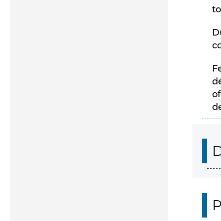
to
D
c
F
d
of
d
D
P