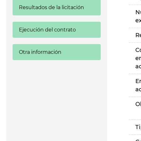
Resultados de la licitación
N
e
Ejecución del contrato
R
C
Otra información
e
a
E
a
O
T