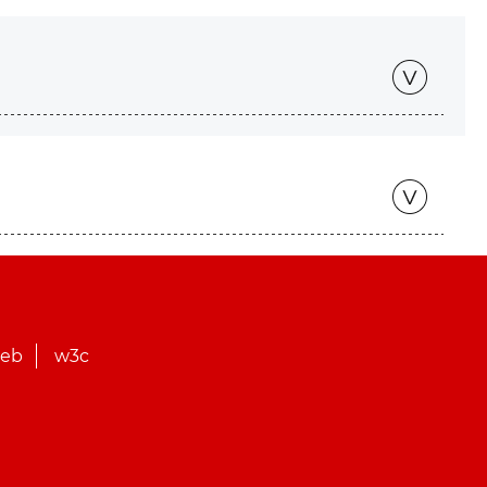
web
w3c