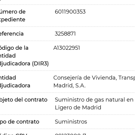
úmero de
6011900353
xpediente
eferencia
3258871
ódigo de la
A13022951
ntidad
djudicadora (DIR3)
ntidad
Consejería de Vivienda, Transp
djudicadora
Madrid, S.A.
bjeto del contrato
Suministro de gas natural en 
Ligero de Madrid
ipo de contrato
Suministros