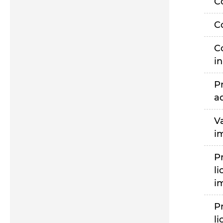
C
C
C
i
P
a
V
i
P
li
i
P
li