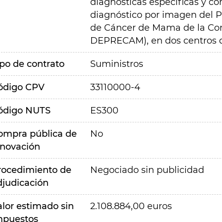
diagnósticas específicas y c
diagnóstico por imagen del 
de Cáncer de Mama de la Co
DEPRECAM), en dos centros de
ipo de contrato
Suministros
ódigo CPV
33110000-4
ódigo NUTS
ES300
ompra pública de
No
nnovación
rocedimiento de
Negociado sin publicidad
djudicación
alor estimado sin
2.108.884,00 euros
mpuestos