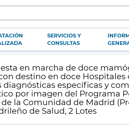
ATACIÓN
SERVICIOS Y
INFOR
 digitales directos adaptables a tomosíntesis, con destino en doce Hospitale
ALIZADA
CONSULTAS
GENER
 por imagen del Programa Poblacional de Detección Precoz de Cáncer de Ma
puesta en marcha de doce mamógr
con destino en doce Hospitales 
es diagnósticas específicas y c
stico por imagen del Programa 
 de la Comunidad de Madrid (
drileño de Salud, 2 Lotes