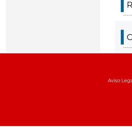
R
O
Aviso Lega
Menu
pie
PCON