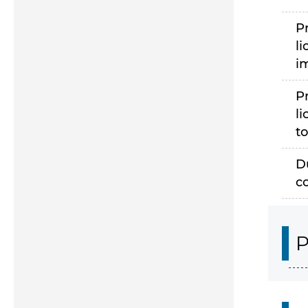
P
li
i
P
li
to
D
c
P