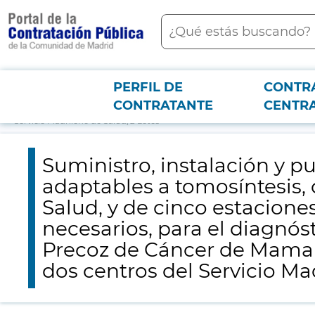
contenido
Buscar
principal
PERFIL DE
CONTR
Menú PCON
2026-3-12
Suministro, instalación y puesta en marcha de doce mamógrafos
CONTRATANTE
CENTR
específicas y componentes de software necesarios, para el diagnóstico
Servicio Madrileño de Salud, 2 Lotes
Suministro, instalación y 
adaptables a tomosíntesis, 
Salud, y de cinco estacion
necesarios, para el diagnó
Precoz de Cáncer de Mama
dos centros del Servicio Ma