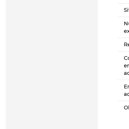
S
N
e
R
C
e
a
E
a
O