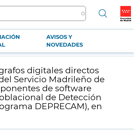
MACIÓN
AVISOS Y
s del Servicio Madrileño de Salud, y de cinco estaciones diagnósticas
AL
NOVEDADES
ma de la Comunidad de Madrid (Programa DEPRECAM), en dos centros del
afos digitales directos
del Servicio Madrileño de
omponentes de software
Poblacional de Detección
Programa DEPRECAM), en