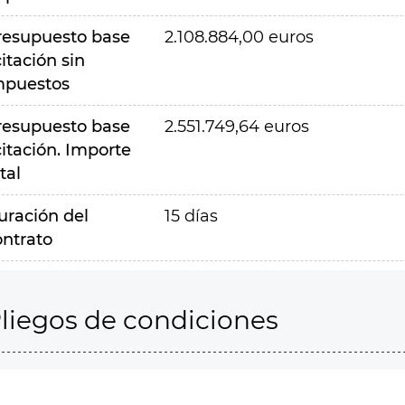
resupuesto base
2.108.884,00 euros
citación sin
mpuestos
resupuesto base
2.551.749,64 euros
citación. Importe
tal
uración del
15 días
ontrato
liegos de condiciones