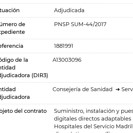
ituación
Adjudicada
úmero de
PNSP SUM-44/2017
xpediente
eferencia
1881991
ódigo de la
A13003096
ntidad
djudicadora (DIR3)
ntidad
Consejería de Sanidad
Serv
djudicadora
bjeto del contrato
Suministro, instalación y p
digitales directos adaptables
Hospitales del Servicio Madri