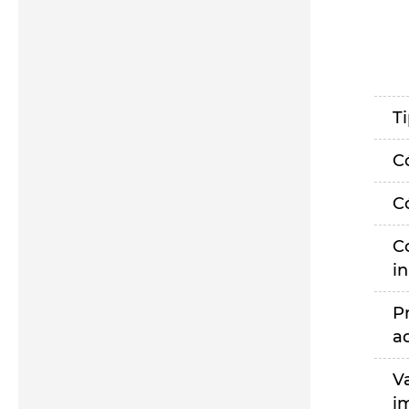
T
C
C
C
i
P
a
V
i