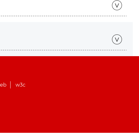
web
w3c