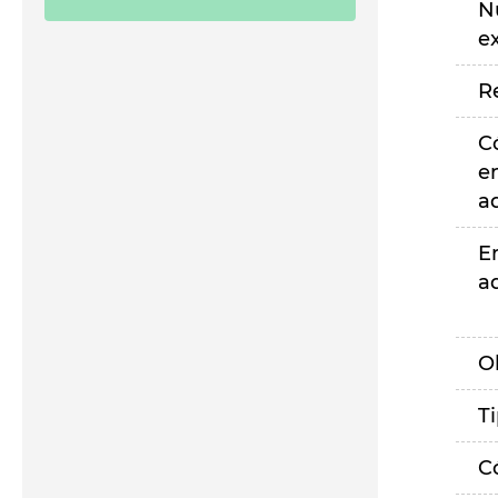
N
e
R
C
e
a
E
a
O
T
C