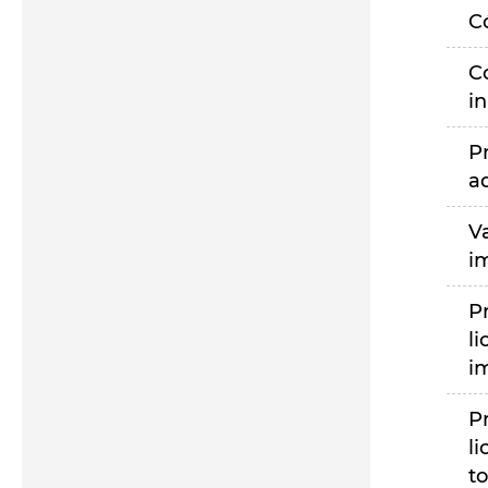
C
C
i
P
a
V
i
P
li
i
P
li
to