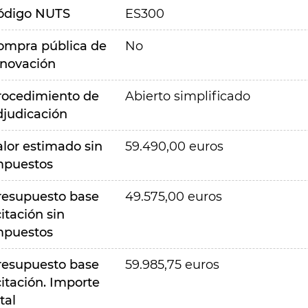
ódigo NUTS
ES300
ompra pública de
No
nnovación
rocedimiento de
Abierto simplificado
djudicación
alor estimado sin
59.490,00 euros
mpuestos
resupuesto base
49.575,00 euros
citación sin
mpuestos
resupuesto base
59.985,75 euros
citación. Importe
tal