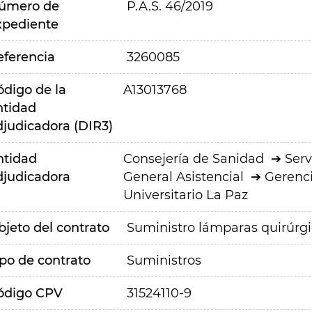
úmero de
P.A.S. 46/2019
xpediente
eferencia
3260085
ódigo de la
A13013768
ntidad
djudicadora (DIR3)
ntidad
Consejería de Sanidad
Serv
djudicadora
General Asistencial
Gerenci
Universitario La Paz
bjeto del contrato
Suministro lámparas quirúrgic
ipo de contrato
Suministros
ódigo CPV
31524110-9