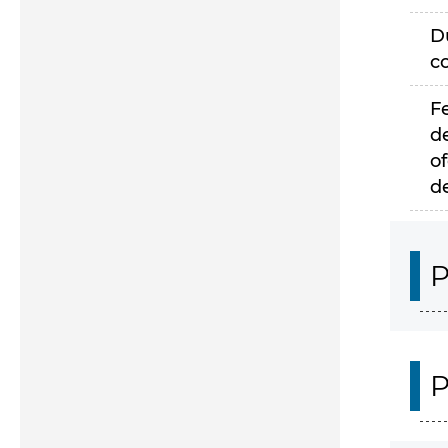
D
c
F
d
of
d
P
P