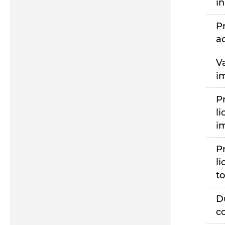
i
P
a
V
i
P
li
i
P
li
to
D
c