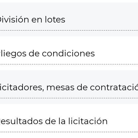
ivisión en lotes
liegos de condiciones
icitadores, mesas de contrataci
esultados de la licitación