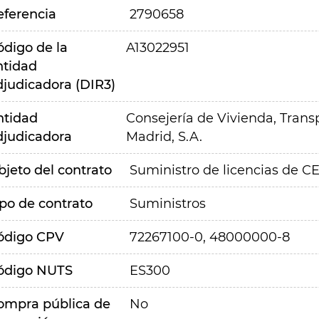
eferencia
2790658
ódigo de la
A13022951
ntidad
djudicadora (DIR3)
ntidad
Consejería de Vivienda, Transp
djudicadora
Madrid, S.A.
bjeto del contrato
Suministro de licencias de 
ipo de contrato
Suministros
ódigo CPV
72267100-0, 48000000-8
ódigo NUTS
ES300
ompra pública de
No