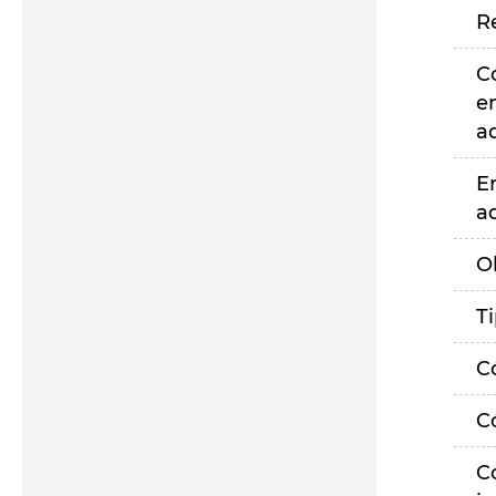
R
C
e
a
E
a
O
T
C
C
C