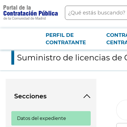
contenido
Buscar
principal
PERFIL DE
CONTR
Menú PCON
2026-3-12
Suministro de licencias de CESTRACK
CONTRATANTE
CENTR
Suministro de licencias d
Secciones
Datos del expediente