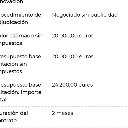
nnovación
rocedimiento de
Negociado sin publicidad
djudicación
alor estimado sin
20.000,00 euros
mpuestos
resupuesto base
20.000,00 euros
citación sin
mpuestos
resupuesto base
24.200,00 euros
citación. Importe
tal
uración del
2 meses
ontrato