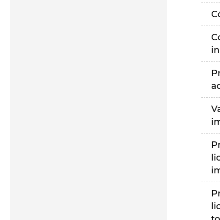
C
C
i
P
a
V
i
P
li
i
P
li
to