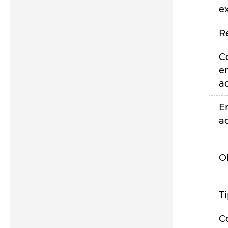
e
R
C
e
a
E
a
O
T
C