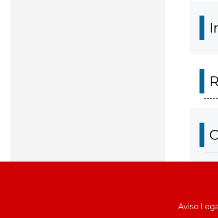
I
R
O
Aviso Lega
Menu