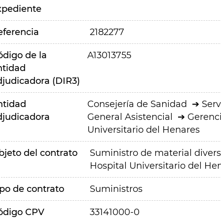
xpediente
eferencia
2182277
ódigo de la
A13013755
ntidad
djudicadora (DIR3)
ntidad
Consejería de Sanidad
Serv
djudicadora
General Asistencial
Gerenci
Universitario del Henares
bjeto del contrato
Suministro de material diverso
Hospital Universitario del He
ipo de contrato
Suministros
ódigo CPV
33141000-0