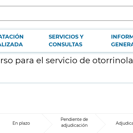
ATACIÓN
SERVICIOS Y
INFOR
ngología del Hospital Universitario del Henares
ALIZADA
CONSULTAS
GENER
so para el servicio de otorrinol
Pendiente de
En plazo
Adjudic
adjudicación