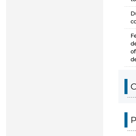
D
c
F
d
of
d
C
P