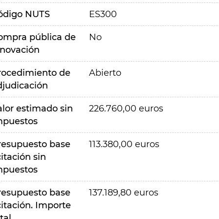
ódigo NUTS
ES300
ompra pública de
No
nnovación
rocedimiento de
Abierto
djudicación
alor estimado sin
226.760,00 euros
mpuestos
resupuesto base
113.380,00 euros
citación sin
mpuestos
resupuesto base
137.189,80 euros
citación. Importe
tal