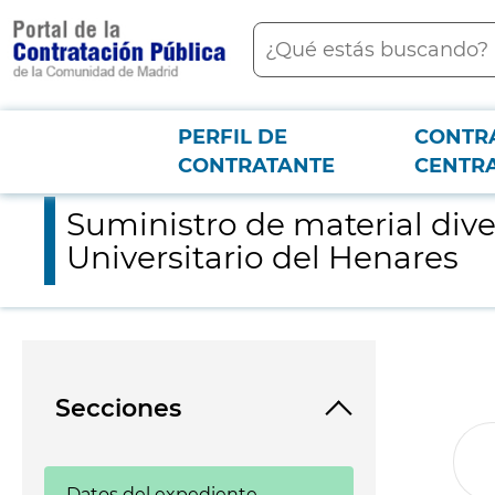
contenido
Buscar
principal
PERFIL DE
CONTR
Menú PCON
2026-3-12
Suministro de material diverso para el servicio de otorrinolari
CONTRATANTE
CENTR
Suministro de material diver
Universitario del Henares
Secciones
Datos del expediente