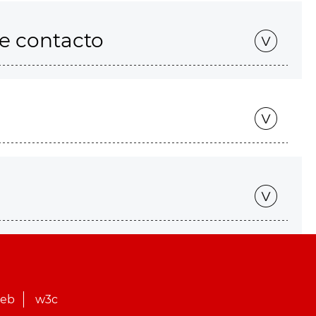
de contacto
web
w3c