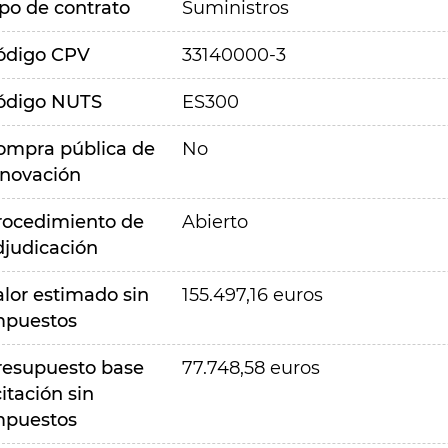
ipo de contrato
Suministros
ódigo CPV
33140000-3
ódigo NUTS
ES300
ompra pública de
No
nnovación
rocedimiento de
Abierto
djudicación
alor estimado sin
155.497,16 euros
mpuestos
resupuesto base
77.748,58 euros
citación sin
mpuestos