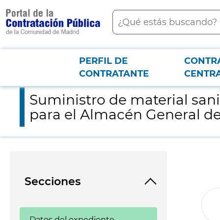
contenido
Buscar
principal
PERFIL DE
CONTR
Menú PCON
2026-3-12
Suministro de material sanitario común: bastón inglés, reposa
CONTRATANTE
CENTR
Suministro de material san
para el Almacén General de
Secciones
Datos del expediente