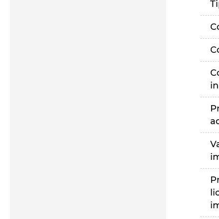
T
C
C
C
i
P
a
V
i
P
li
i