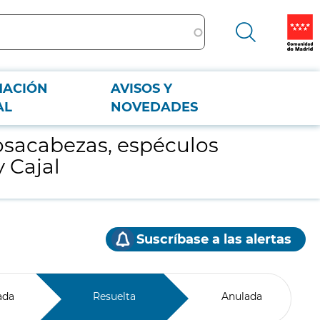
MACIÓN
AVISOS Y
 y Cajal
AL
NOVEDADES
posacabezas, espéculos
 Cajal
Suscríbase a las alertas
ada
Resuelta
Anulada