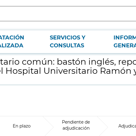
ATACIÓN
SERVICIOS Y
INFOR
cabezas, espéculos para el Almacén General del Hospital Universitario Ramón
ALIZADA
CONSULTAS
GENER
itario común: bastón inglés, re
l Hospital Universitario Ramón y
Pendiente de
En plazo
Adjudic
adjudicación