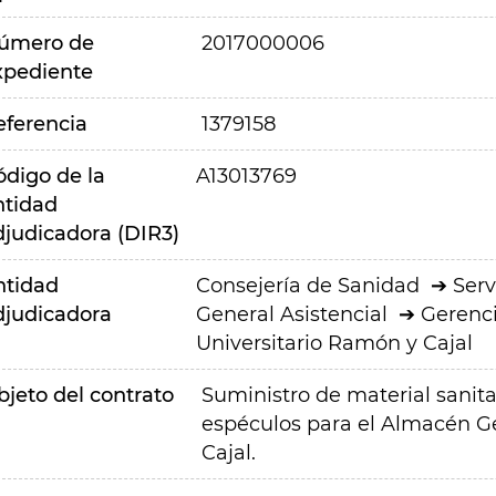
úmero de
2017000006
xpediente
eferencia
1379158
ódigo de la
A13013769
ntidad
djudicadora (DIR3)
ntidad
Consejería de Sanidad
Serv
djudicadora
General Asistencial
Gerenci
Universitario Ramón y Cajal
bjeto del contrato
Suministro de material sanit
espéculos para el Almacén Ge
Cajal.