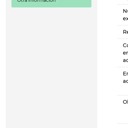
Otra información
N
e
R
C
e
a
E
a
O