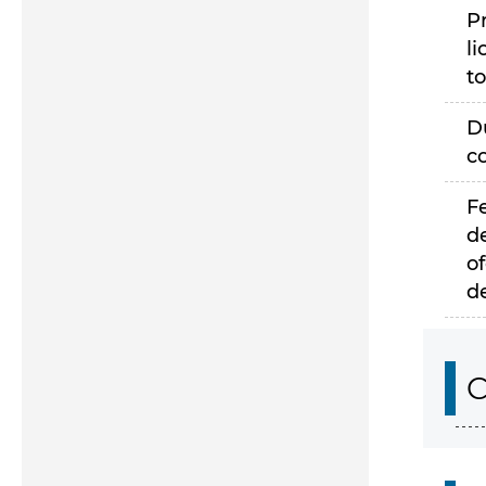
P
li
to
D
c
F
d
of
d
C