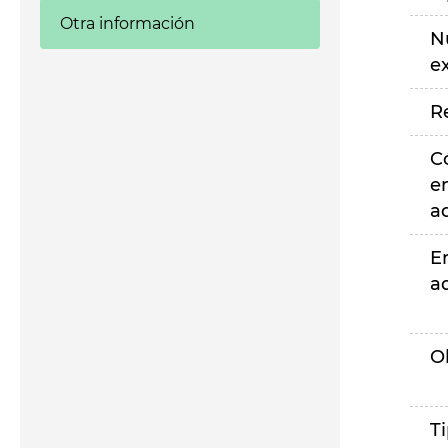
Otra información
N
e
R
C
e
a
E
a
O
T