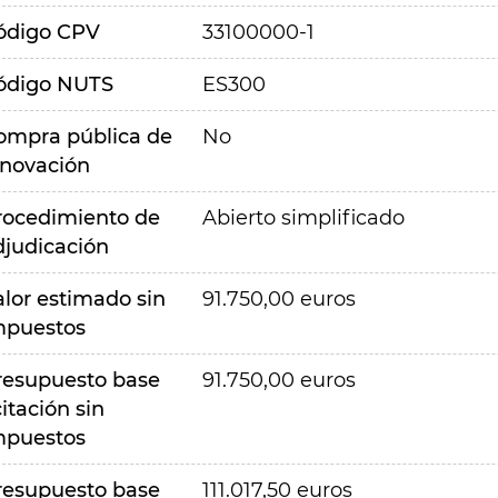
ódigo CPV
33100000-1
ódigo NUTS
ES300
ompra pública de
No
nnovación
rocedimiento de
Abierto simplificado
djudicación
alor estimado sin
91.750,00 euros
mpuestos
resupuesto base
91.750,00 euros
citación sin
mpuestos
resupuesto base
111.017,50 euros