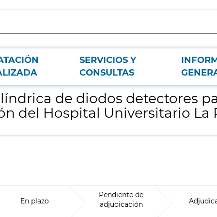
ATACIÓN
SERVICIOS Y
INFOR
l Servicio de Radiofísica y Radioprotección del Hospital Universitario La Paz
ALIZADA
CONSULTAS
GENER
líndrica de diodos detectores pa
ón del Hospital Universitario La
Pendiente de
En plazo
Adjudic
adjudicación