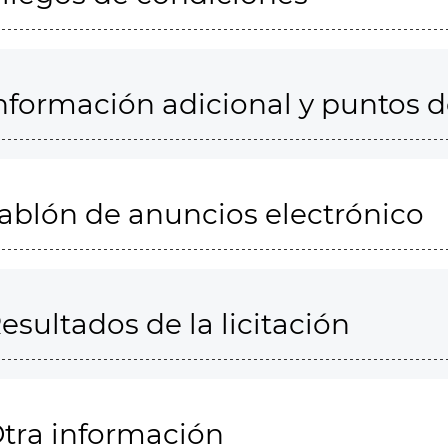
nformación adicional y puntos 
ablón de anuncios electrónico
esultados de la licitación
tra información