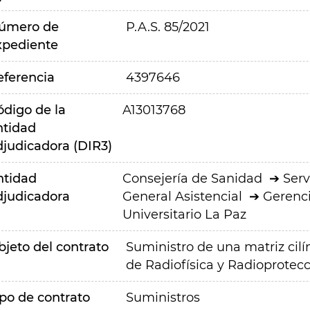
úmero de
P.A.S. 85/2021
xpediente
eferencia
4397646
ódigo de la
A13013768
ntidad
djudicadora (DIR3)
ntidad
Consejería de Sanidad
Serv
djudicadora
General Asistencial
Gerenci
Universitario La Paz
bjeto del contrato
Suministro de una matriz cilí
de Radiofísica y Radioprotecc
ipo de contrato
Suministros