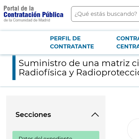
contenido
Buscar
principal
PERFIL DE
CONTR
Menú PCON
2026-3-12
Suministro de una matriz cilíndrica de diodos detectores para e
CONTRATANTE
CENTR
Suministro de una matriz ci
Radiofísica y Radioprotecci
Secciones
Datos del expediente