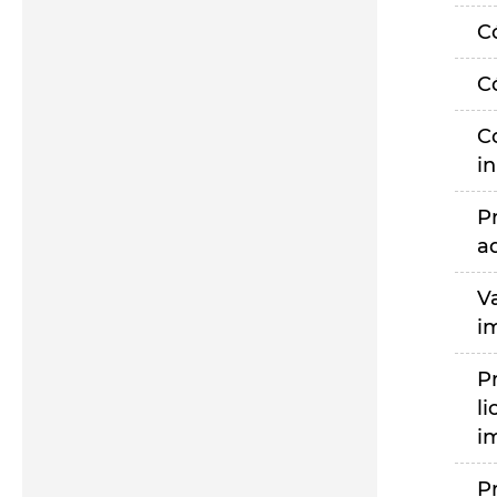
C
C
C
i
P
a
V
i
P
li
i
P