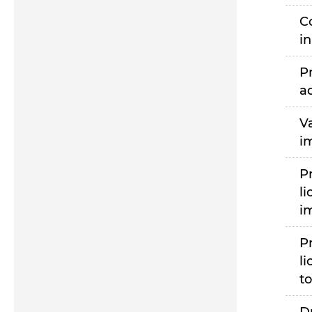
C
i
P
a
V
i
P
li
i
P
li
to