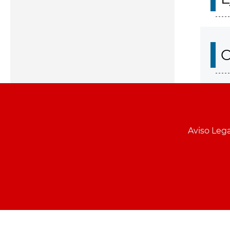
O
Aviso Lega
Menu
pie
PCON