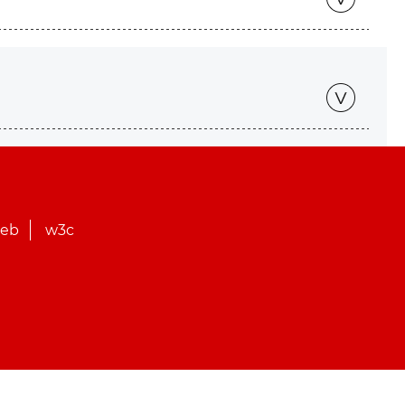
web
w3c