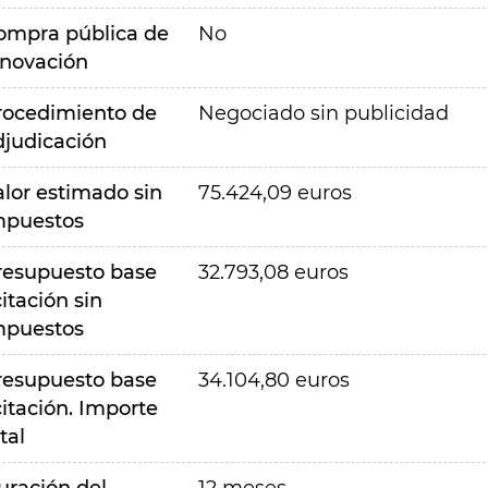
ompra pública de
No
nnovación
rocedimiento de
Negociado sin publicidad
djudicación
alor estimado sin
75.424,09 euros
mpuestos
resupuesto base
32.793,08 euros
citación sin
mpuestos
resupuesto base
34.104,80 euros
citación. Importe
tal