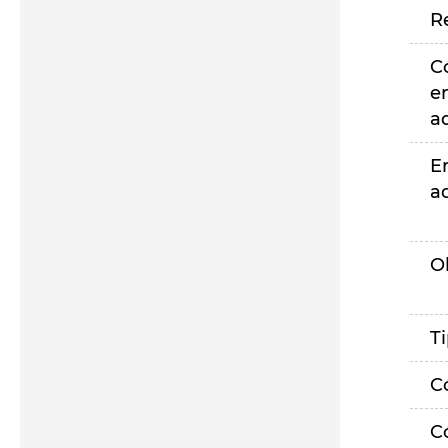
R
C
e
a
E
a
O
T
C
C