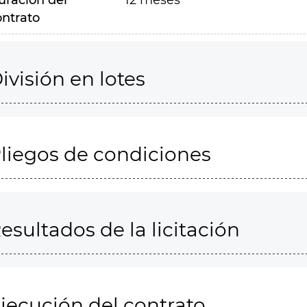
uración del
12 meses
ontrato
ivisión en lotes
liegos de condiciones
esultados de la licitación
jecución del contrato