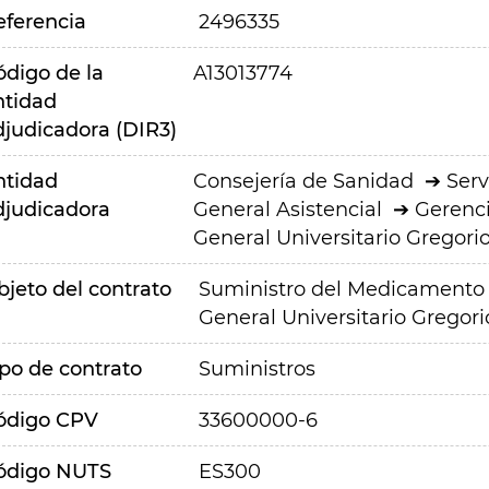
eferencia
2496335
ódigo de la
A13013774
ntidad
djudicadora (DIR3)
ntidad
Consejería de Sanidad
Serv
djudicadora
General Asistencial
Gerenci
General Universitario Gregor
bjeto del contrato
Suministro del Medicamento 
General Universitario Gregor
ipo de contrato
Suministros
ódigo CPV
33600000-6
ódigo NUTS
ES300