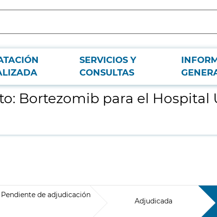
ATACIÓN
SERVICIOS Y
INFOR
versitario Gregorio Marañón
ALIZADA
CONSULTAS
GENER
: Bortezomib para el Hospital U
Pendiente de adjudicación
Adjudicada