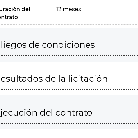
uración del
12 meses
ontrato
liegos de condiciones
esultados de la licitación
jecución del contrato