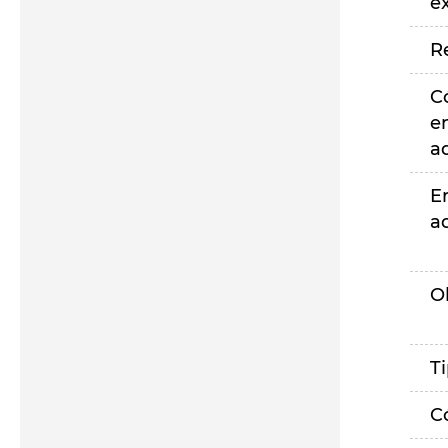
e
R
C
e
a
E
a
O
T
C