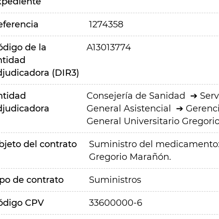
xpediente
eferencia
1274358
ódigo de la
A13013774
ntidad
djudicadora (DIR3)
ntidad
Consejería de Sanidad
Serv
djudicadora
General Asistencial
Gerenci
General Universitario Gregor
bjeto del contrato
Suministro del medicamento: 
Gregorio Marañón.
ipo de contrato
Suministros
ódigo CPV
33600000-6