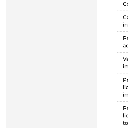
C
C
i
P
a
V
i
P
li
i
P
li
to