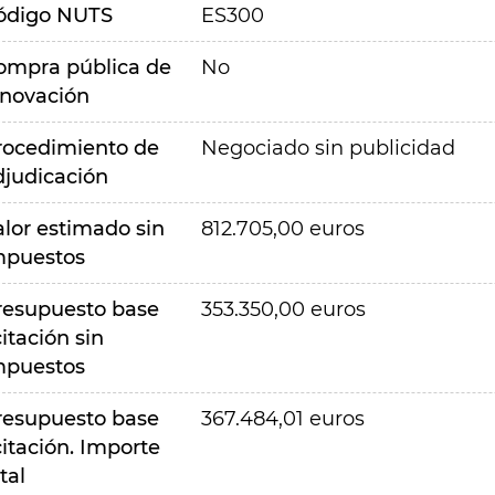
ódigo NUTS
ES300
ompra pública de
No
nnovación
rocedimiento de
Negociado sin publicidad
djudicación
alor estimado sin
812.705,00 euros
mpuestos
resupuesto base
353.350,00 euros
citación sin
mpuestos
resupuesto base
367.484,01 euros
citación. Importe
tal