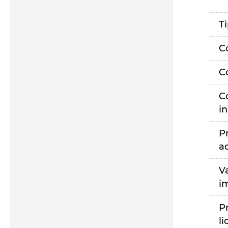
T
C
C
C
i
P
a
V
i
P
li