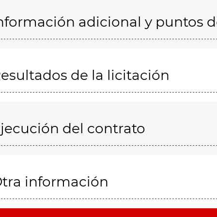
nformación adicional y puntos 
esultados de la licitación
jecución del contrato
tra información