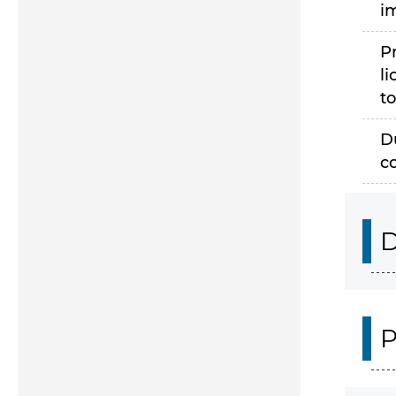
i
P
li
to
D
c
D
P