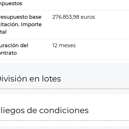
mpuestos
resupuesto base
276.853,98 euros
citación. Importe
tal
uración del
12 meses
ontrato
ivisión en lotes
liegos de condiciones