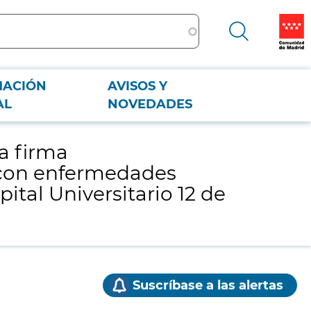
MACIÓN
AVISOS Y
es reumáticas, con destino al Servicio de Farmacia para el Hospital
AL
NOVEDADES
a firma
 con enfermedades
ital Universitario 12 de
Suscríbase a las alertas