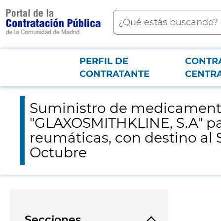
contenido
Buscar
principal
PERFIL DE
CONTR
Menú PCON
2026-3-12
Suministro de medicamentos de distribución exclusiva de la f
CONTRATANTE
CENTR
Universitario 12 de Octubre
Suministro de medicamentos
"GLAXOSMITHKLINE, S.A" pa
reumáticas, con destino al S
Octubre
Secciones