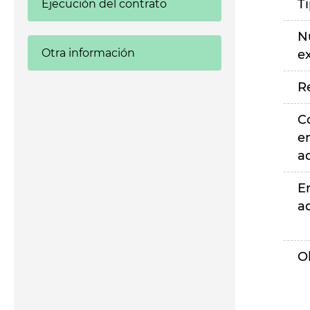
T
Ejecución del contrato
N
Otra información
e
R
C
e
a
E
a
O