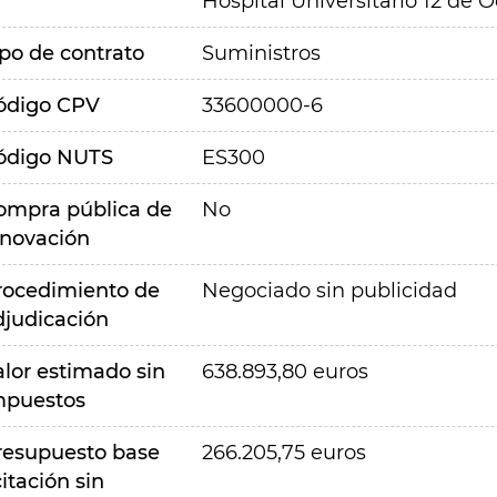
Hospital Universitario 12 de 
ipo de contrato
Suministros
ódigo CPV
33600000-6
ódigo NUTS
ES300
ompra pública de
No
nnovación
rocedimiento de
Negociado sin publicidad
djudicación
alor estimado sin
638.893,80 euros
mpuestos
resupuesto base
266.205,75 euros
citación sin