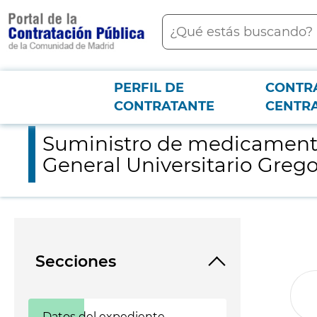
contenido
Buscar
principal
PERFIL DE
CONTR
Menú PCON
2026-3-12
Suministro de medicamentos exclusivos de la empresa Merck, S
CONTRATANTE
CENTR
Suministro de medicamentos
General Universitario Greg
Secciones
Datos del expediente