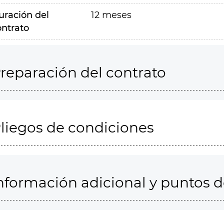
uración del
12 meses
ontrato
reparación del contrato
liegos de condiciones
nformación adicional y puntos 