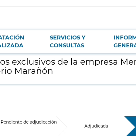
ATACIÓN
SERVICIOS Y
INFOR
.L., para el Hospital General Universitario Gregorio Marañón
ALIZADA
CONSULTAS
GENER
 exclusivos de la empresa Merck,
orio Marañón
Pendiente de adjudicación
Adjudicada