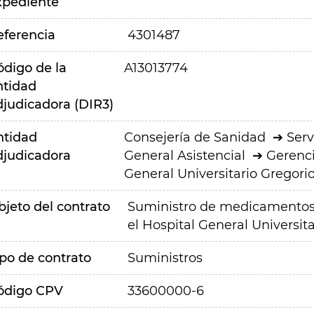
xpediente
eferencia
4301487
ódigo de la
A13013774
ntidad
djudicadora (DIR3)
ntidad
Consejería de Sanidad
Serv
djudicadora
General Asistencial
Gerenci
General Universitario Gregor
bjeto del contrato
Suministro de medicamentos e
el Hospital General Universi
ipo de contrato
Suministros
ódigo CPV
33600000-6