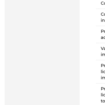
C
C
i
P
a
V
i
P
li
i
P
li
to