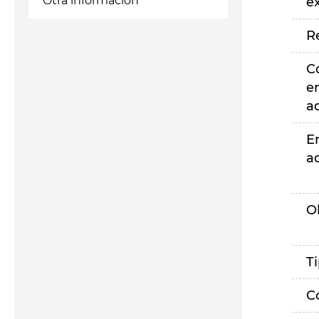
Otra información
e
R
C
e
a
E
a
O
T
C