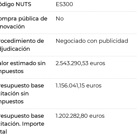
ódigo NUTS
ES300
ompra pública de
No
nnovación
rocedimiento de
Negociado con publicidad
djudicación
alor estimado sin
2.543.290,53 euros
mpuestos
resupuesto base
1.156.041,15 euros
citación sin
mpuestos
resupuesto base
1.202.282,80 euros
citación. Importe
tal