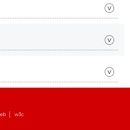
web
w3c