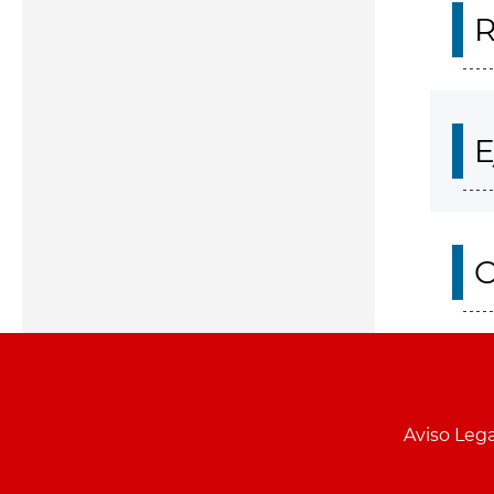
R
E
O
Aviso Lega
Menu
pie