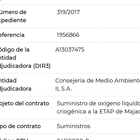
úmero de
319/2017
xpediente
eferencia
1956866
ódigo de la
A13037475
ntidad
djudicadora (DIR3)
ntidad
Consejería de Medio Ambiente,
djudicadora
II, S.A.
bjeto del contrato
Suministro de oxígeno líquid
criogénica a la ETAP de Maj
ipo de contrato
Suministros