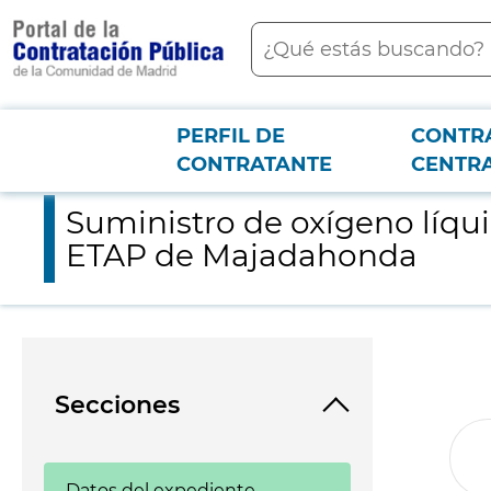
contenido
Buscar
principal
PERFIL DE
CONTR
Menú PCON
2026-3-12
Suministro de oxígeno líquido con arrendamiento de instalac
CONTRATANTE
CENTR
Suministro de oxígeno líqu
ETAP de Majadahonda
Secciones
Datos del expediente