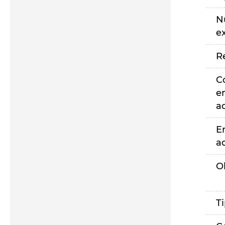
N
e
R
C
e
a
E
a
O
T