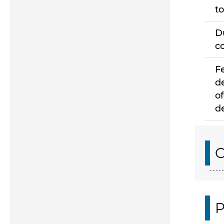
to
D
c
F
d
of
d
C
P