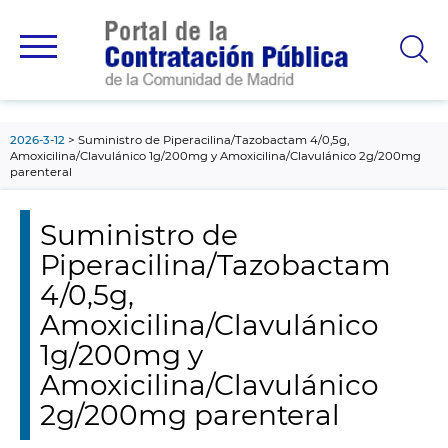
contenido
principal
2026-3-12
Suministro de Piperacilina/Tazobactam 4/0,5g,
Amoxicilina/Clavulánico 1g/200mg y Amoxicilina/Clavulánico 2g/200mg
parenteral
Suministro de
Piperacilina/Tazobactam
4/0,5g,
Amoxicilina/Clavulánico
1g/200mg y
Amoxicilina/Clavulánico
2g/200mg parenteral