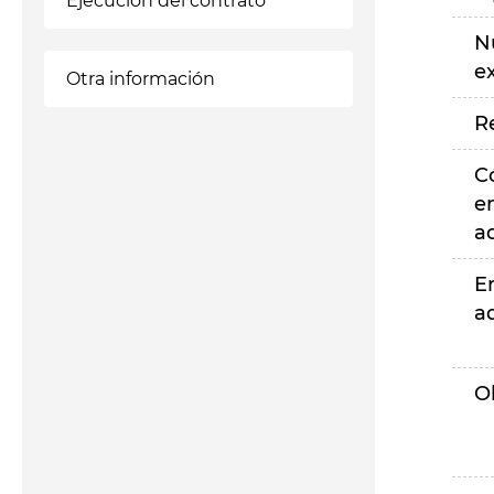
Ejecución del contrato
N
e
Otra información
R
C
e
a
E
a
O