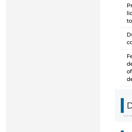
P
li
to
D
c
F
d
of
d
D