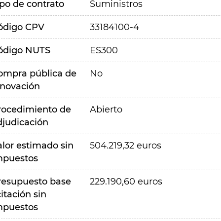
ipo de contrato
Suministros
ódigo CPV
33184100-4
ódigo NUTS
ES300
ompra pública de
No
nnovación
rocedimiento de
Abierto
djudicación
alor estimado sin
504.219,32 euros
mpuestos
resupuesto base
229.190,60 euros
citación sin
mpuestos