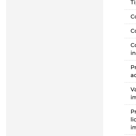
T
C
C
C
i
P
a
V
i
P
li
i