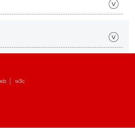
web
w3c