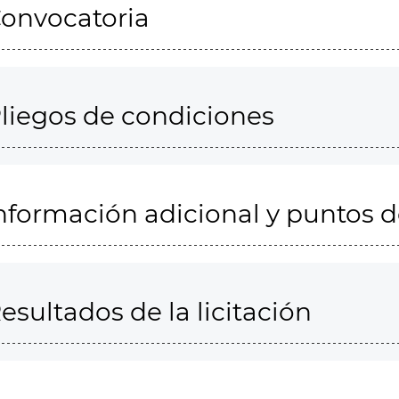
onvocatoria
liegos de condiciones
nformación adicional y puntos 
esultados de la licitación