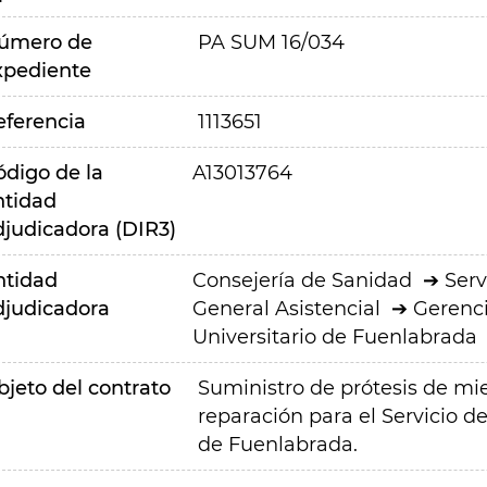
úmero de
PA SUM 16/034
xpediente
eferencia
1113651
ódigo de la
A13013764
ntidad
djudicadora (DIR3)
ntidad
Consejería de Sanidad
Serv
djudicadora
General Asistencial
Gerenci
Universitario de Fuenlabrada
bjeto del contrato
Suministro de prótesis de mi
reparación para el Servicio d
de Fuenlabrada.