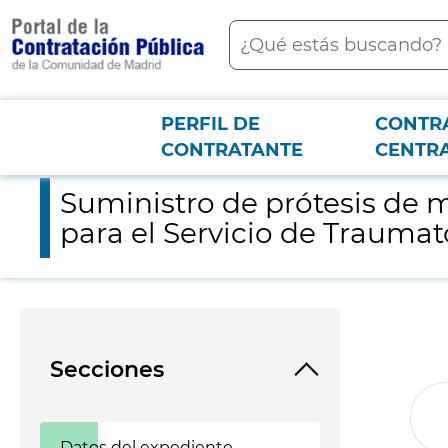
contenido
Buscar
principal
PERFIL DE
CONTR
Menú PCON
2026-3-12
Suministro de prótesis de miembro superior, cementos y siste
CONTRATANTE
CENTR
Suministro de prótesis de 
para el Servicio de Traumat
Secciones
Datos del expediente