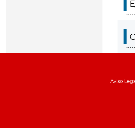
E
O
Aviso Lega
Menu
pie
PCON