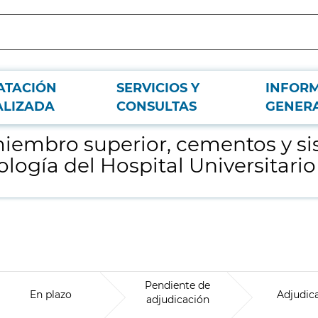
ATACIÓN
SERVICIOS Y
INFOR
mas de reparación para el Servicio de Traumatología del Hospital Universita
ALIZADA
CONSULTAS
GENER
miembro superior, cementos y s
ología del Hospital Universitar
Pendiente de
En plazo
Adjudic
adjudicación