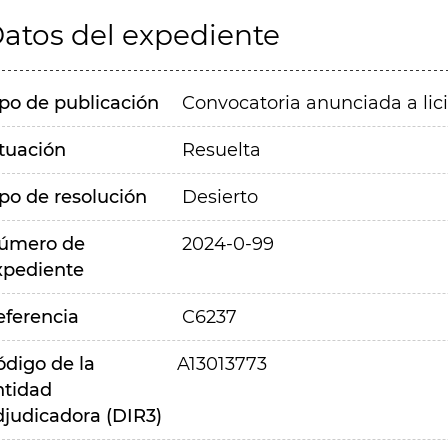
atos del expediente
ipo de publicación
Convocatoria anunciada a lic
ituación
Resuelta
ipo de resolución
Desierto
úmero de
2024-0-99
xpediente
eferencia
C6237
ódigo de la
A13013773
ntidad
djudicadora (DIR3)