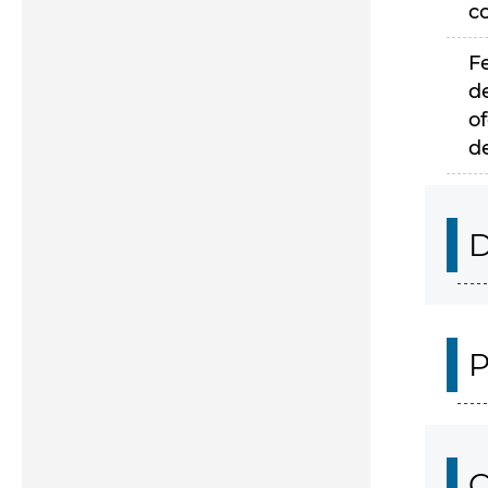
c
F
d
of
d
D
P
C