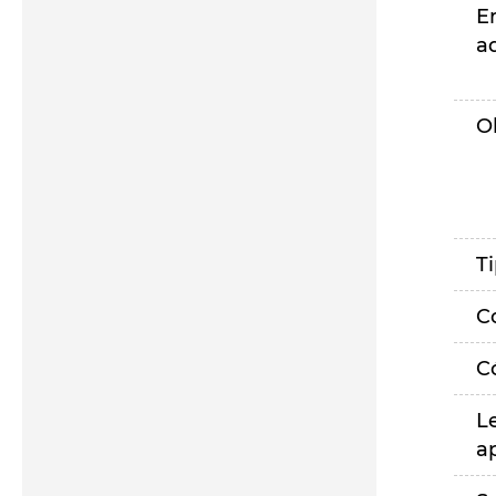
E
a
O
T
C
C
L
a