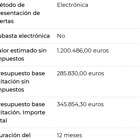
étodo de
Electrónica
resentación de
ertas
ubasta electrónica
No
alor estimado sin
1.200.486,00 euros
mpuestos
resupuesto base
285.830,00 euros
citación sin
mpuestos
resupuesto base
345.854,30 euros
citación. Importe
tal
uración del
12 meses