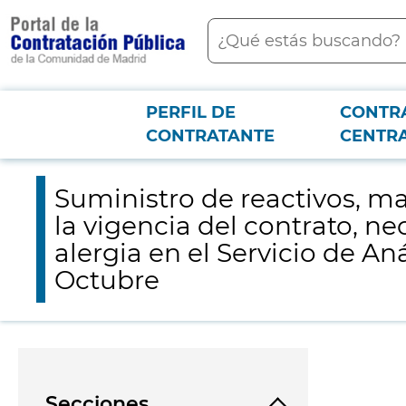
contenido
Buscar
principal
PERFIL DE
CONTR
Menú PCON
2026-3-12
Suministro de reactivos, material fungible y equipamiento en ces
CONTRATANTE
CENTR
Bioquímica del Hospital Universitario 12 de Octubre
Suministro de reactivos, m
la vigencia del contrato, ne
alergia en el Servicio de An
Octubre
Secciones