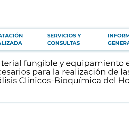
ATACIÓN
SERVICIOS Y
INFOR
ión de uso durante la vigencia del contrato, necesarios para la realización de 
ALIZADA
CONSULTAS
GENER
aterial fungible y equipamiento 
cesarios para la realización de la
álisis Clínicos-Bioquímica del Ho