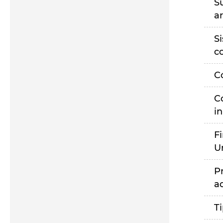
S
a
S
c
C
C
i
F
U
P
a
T