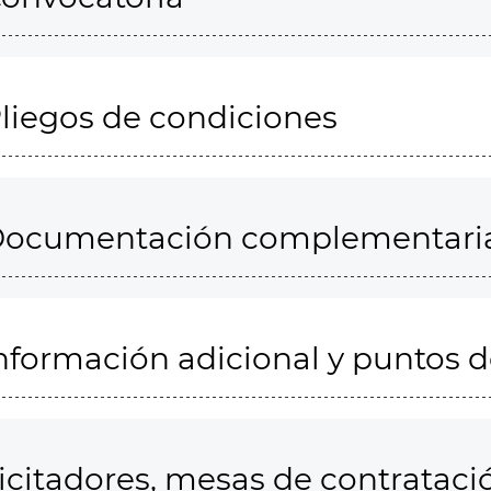
liegos de condiciones
ocumentación complementari
nformación adicional y puntos 
icitadores, mesas de contrataci