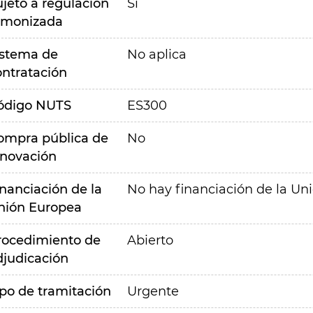
ujeto a regulación
Sí
rmonizada
istema de
No aplica
ontratación
ódigo NUTS
ES300
ompra pública de
No
nnovación
inanciación de la
No hay financiación de la Un
nión Europea
rocedimiento de
Abierto
djudicación
ipo de tramitación
Urgente