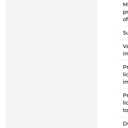
M
p
of
S
V
i
P
li
i
P
li
to
D