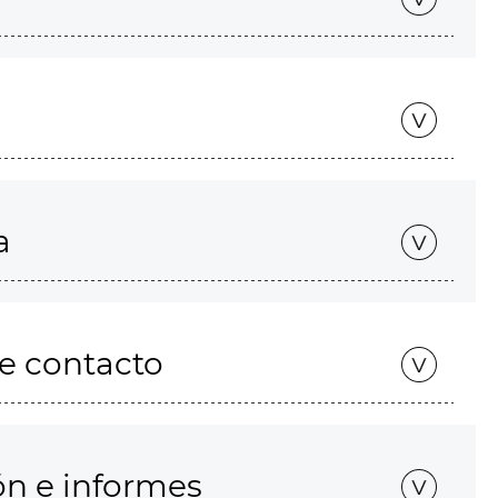
a
de contacto
ón e informes