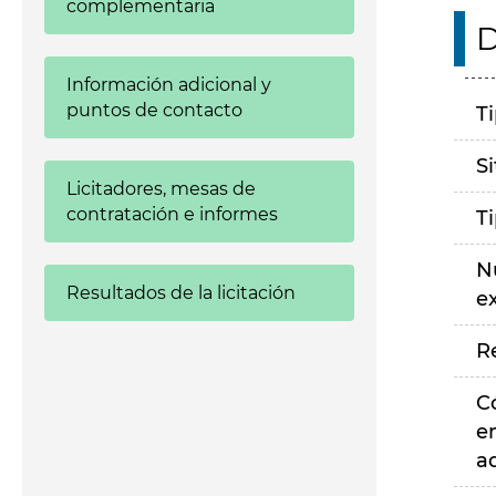
complementaria
D
Información adicional y
puntos de contacto
T
S
Licitadores, mesas de
contratación e informes
T
N
Resultados de la licitación
e
R
C
e
a