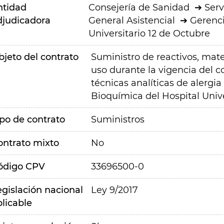
ntidad
Consejería de Sanidad
Serv
djudicadora
General Asistencial
Gerenci
Universitario 12 de Octubre
bjeto del contrato
Suministro de reactivos, mat
uso durante la vigencia del co
técnicas analíticas de alergia 
Bioquímica del Hospital Unive
ipo de contrato
Suministros
ontrato mixto
No
ódigo CPV
33696500-0
egislación nacional
Ley 9/2017
plicable