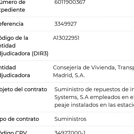
úmero de
6011900367
xpediente
eferencia
3349927
ódigo de la
A13022951
ntidad
djudicadora (DIR3)
ntidad
Consejería de Vivienda, Transp
djudicadora
Madrid, S.A.
bjeto del contrato
Suministro de repuestos de i
Systems, S.A empleados en e
peaje instalados en las estac
ipo de contrato
Suministros
ódigo CPV
34927000-1