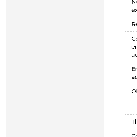
N
e
R
C
e
a
E
a
O
T
C