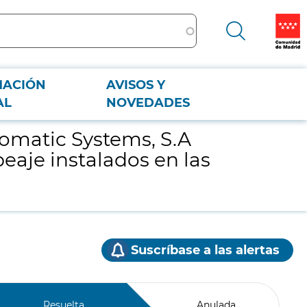
MACIÓN
AVISOS Y
aje instalados en las estaciones de la red de Metro de Madrid
AL
NOVEDADES
tomatic Systems, S.A
aje instalados en las
Suscríbase a las alertas
Resuelta
Anulada