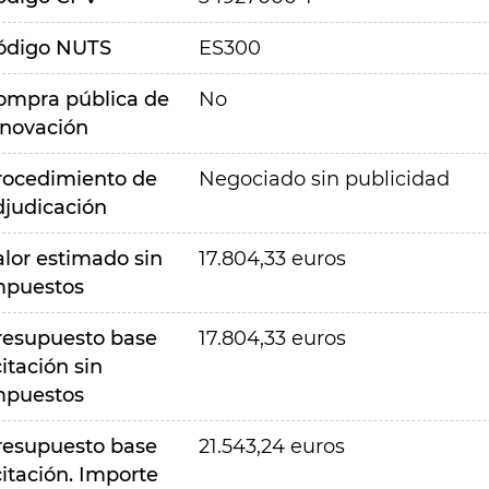
ódigo NUTS
ES300
ompra pública de
No
nnovación
rocedimiento de
Negociado sin publicidad
djudicación
alor estimado sin
17.804,33 euros
mpuestos
resupuesto base
17.804,33 euros
citación sin
mpuestos
resupuesto base
21.543,24 euros
citación. Importe