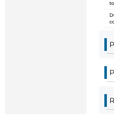
to
D
c
P
P
R