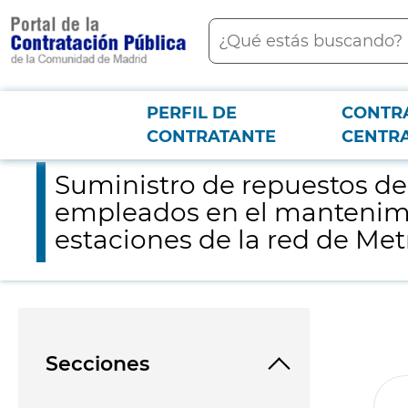
contenido
Buscar
principal
PERFIL DE
CONTR
Menú PCON
2026-3-12
Suministro de repuestos de inmovilizado del fabricante Autom
CONTRATANTE
CENTR
Suministro de repuestos de
empleados en el mantenimen
estaciones de la red de Me
Secciones