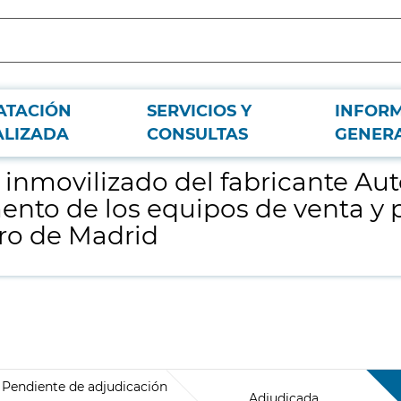
ATACIÓN
SERVICIOS Y
INFOR
atic Systems, S.A empleados en el mantenimento de los equipos de venta y pe
ALIZADA
CONSULTAS
GENER
 inmovilizado del fabricante Au
to de los equipos de venta y pe
tro de Madrid
Pendiente de adjudicación
Adjudicada