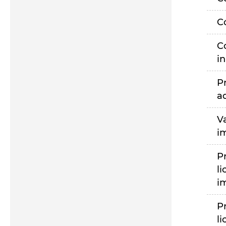
C
C
i
P
a
V
i
P
li
i
P
li