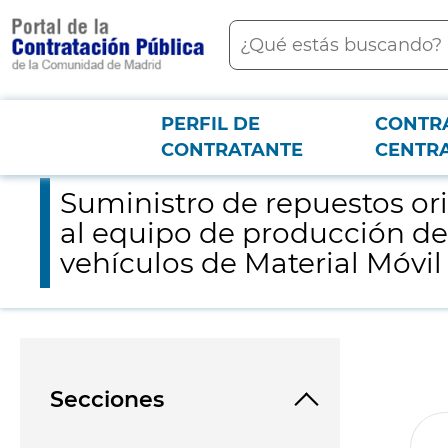
contenido
Buscar
principal
PERFIL DE
CONTR
Menú PCON
2026-3-12
Suministro de repuestos originales del fabricante KNOOR-BREM
CONTRATANTE
CENTR
Suministro de repuestos o
al equipo de producción de 
vehículos de Material Móvi
Secciones