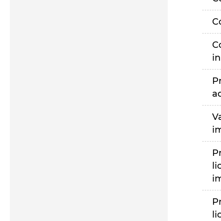
C
C
i
P
a
V
i
P
li
i
P
li