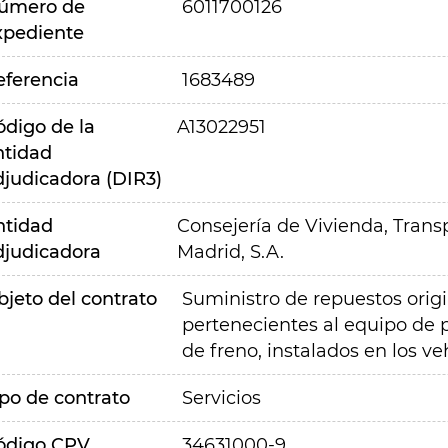
úmero de
6011700126
xpediente
eferencia
1683489
ódigo de la
A13022951
ntidad
djudicadora (DIR3)
ntidad
Consejería de Vivienda, Transp
djudicadora
Madrid, S.A.
bjeto del contrato
Suministro de repuestos ori
pertenecientes al equipo de 
de freno, instalados en los v
ipo de contrato
Servicios
ódigo CPV
34631000-9