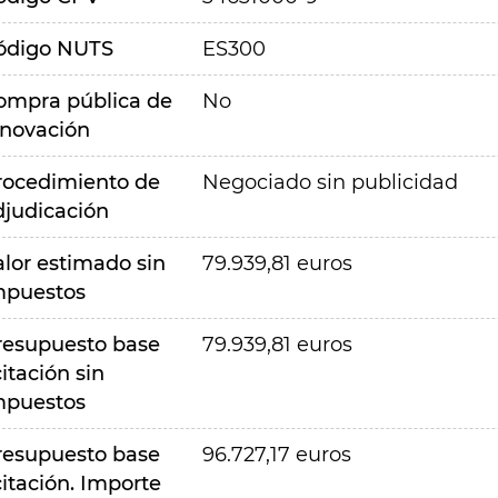
ódigo NUTS
ES300
ompra pública de
No
nnovación
rocedimiento de
Negociado sin publicidad
djudicación
alor estimado sin
79.939,81 euros
mpuestos
resupuesto base
79.939,81 euros
citación sin
mpuestos
resupuesto base
96.727,17 euros
citación. Importe