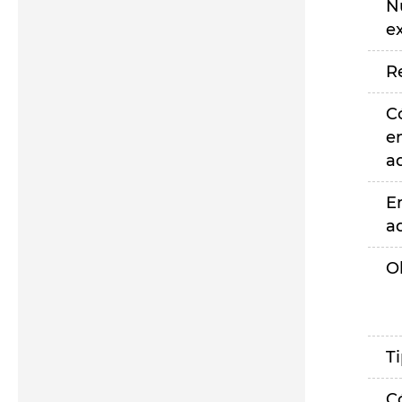
N
e
R
C
e
a
E
a
O
T
C