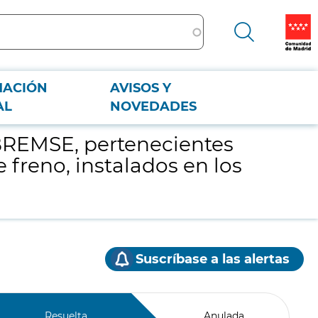
MACIÓN
AVISOS Y
de freno, instalados en los vehículos de Material Móvil Metro de Madrid
AL
NOVEDADES
-BREMSE, pertenecientes
 freno, instalados en los
Suscríbase a las alertas
Resuelta
Anulada