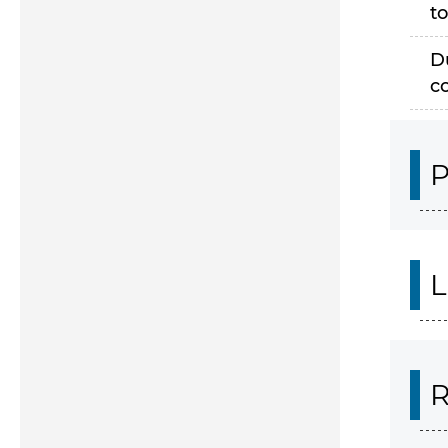
to
D
c
P
L
R