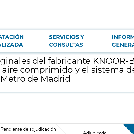
ATACIÓN
SERVICIOS Y
INFOR
SE, pertenecientes al equipo de producción de aire comprimido y el sistema 
ALIZADA
CONSULTAS
GENER
riginales del fabricante KNOOR
aire comprimido y el sistema de
l Metro de Madrid
Pendiente de adjudicación
Adjudicada