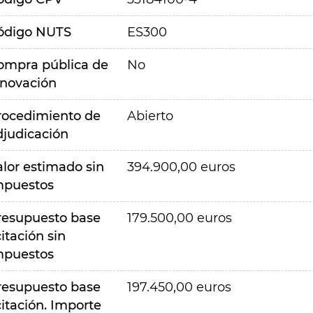
ódigo NUTS
ES300
ompra pública de
No
nnovación
rocedimiento de
Abierto
djudicación
alor estimado sin
394.900,00 euros
mpuestos
resupuesto base
179.500,00 euros
citación sin
mpuestos
resupuesto base
197.450,00 euros
citación. Importe