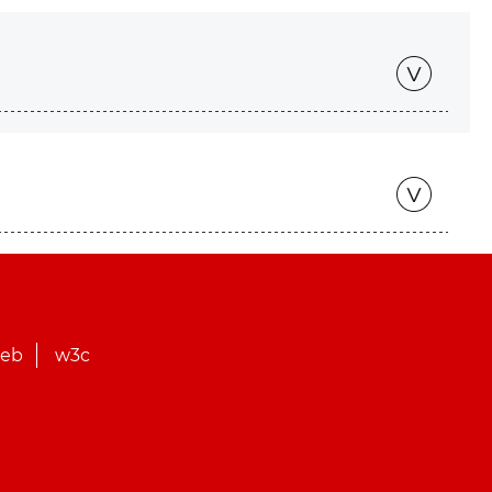
web
w3c