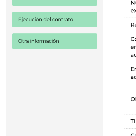
N
e
Ejecución del contrato
R
C
Otra información
e
a
E
a
O
T
C