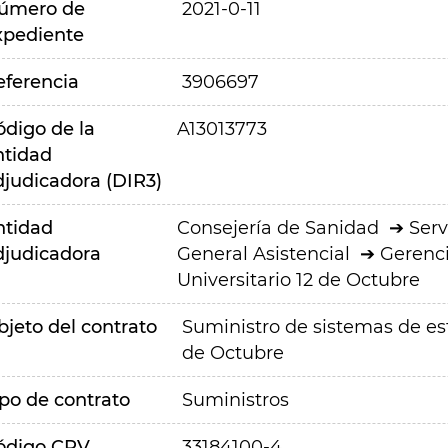
úmero de
2021-0-11
xpediente
eferencia
3906697
ódigo de la
A13013773
ntidad
djudicadora (DIR3)
ntidad
Consejería de Sanidad
Serv
djudicadora
General Asistencial
Gerenci
Universitario 12 de Octubre
bjeto del contrato
Suministro de sistemas de est
de Octubre
ipo de contrato
Suministros
ódigo CPV
33184100-4