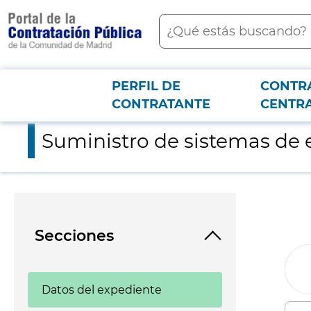
contenido
Buscar
principal
PERFIL DE
CONTR
Menú PCON
2026-3-12
Suministro de sistemas de estimulación transcatéter para el 
CONTRATANTE
CENTR
Suministro de sistemas de e
Secciones
Datos del expediente