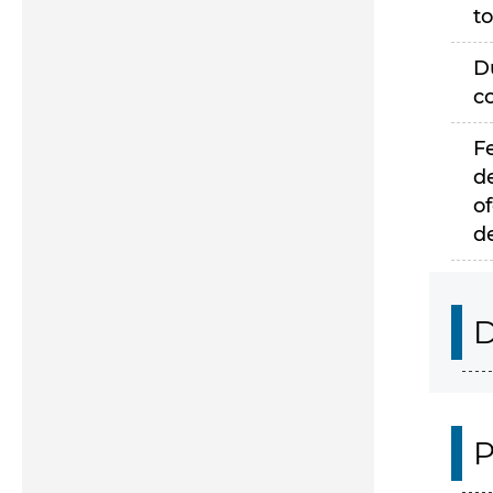
to
D
c
F
d
of
d
D
P