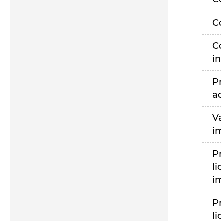
C
C
i
P
a
V
i
P
li
i
P
li