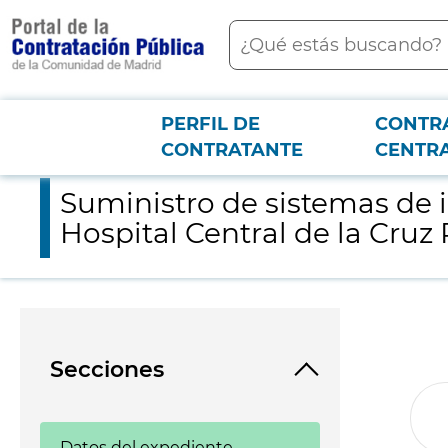
contenido
Buscar
principal
PERFIL DE
CONTR
Menú PCON
2026-3-12
Suministro de sistemas de infusión, ventilación y recogida de 
CONTRATANTE
CENTR
Suministro de sistemas de i
Hospital Central de la Cruz 
Secciones
Datos del expediente