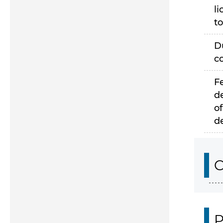
li
to
D
c
F
d
of
d
C
P