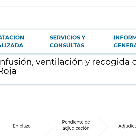
ATACIÓN
SERVICIOS Y
INFOR
muestras para el Hospital Central de la Cruz Roja
ALIZADA
CONSULTAS
GENER
nfusión, ventilación y recogida 
Roja
Pendiente de
En plazo
Adjudic
adjudicación