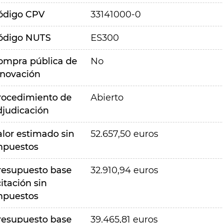
ódigo CPV
33141000-0
ódigo NUTS
ES300
ompra pública de
No
nnovación
rocedimiento de
Abierto
djudicación
alor estimado sin
52.657,50 euros
mpuestos
resupuesto base
32.910,94 euros
citación sin
mpuestos
resupuesto base
39.465,81 euros