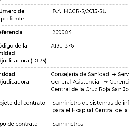
úmero de
P.A. HCCR-2/2015-SU.
xpediente
eferencia
269904
ódigo de la
A13013761
ntidad
djudicadora (DIR3)
ntidad
Consejería de Sanidad
Serv
djudicadora
General Asistencial
Gerenci
Central de la Cruz Roja San J
bjeto del contrato
Suministro de sistemas de inf
para el Hospital Central de la
ipo de contrato
Suministros