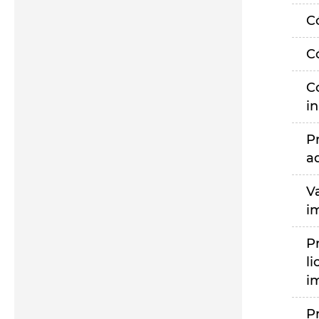
C
C
C
i
P
a
V
i
P
li
i
P