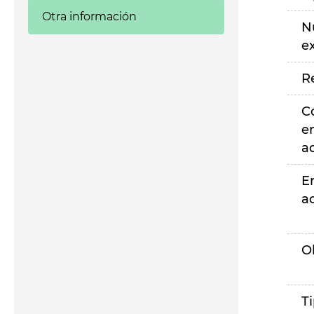
Otra información
N
e
R
C
e
a
E
a
O
T