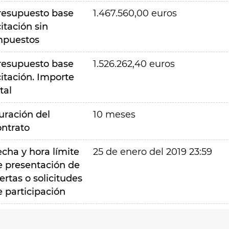
resupuesto base
1.467.560,00 euros
citación sin
mpuestos
resupuesto base
1.526.262,40 euros
citación. Importe
tal
uración del
10 meses
ontrato
echa y hora límite
25 de enero del 2019 23:59
e presentación de
ertas o solicitudes
e participación