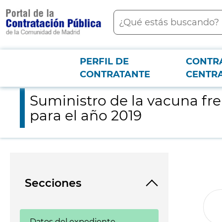
contenido
Buscar
principal
PERFIL DE
CONTR
Menú PCON
2026-3-12
Suministro de la vacuna frente a difteria y tétanos de conten
CONTRATANTE
CENTR
Suministro de la vacuna fre
para el año 2019
Secciones
Datos del expediente