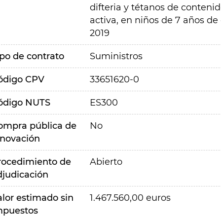
difteria y tétanos de conteni
activa, en niños de 7 años de
2019
ipo de contrato
Suministros
ódigo CPV
33651620-0
ódigo NUTS
ES300
ompra pública de
No
nnovación
rocedimiento de
Abierto
djudicación
alor estimado sin
1.467.560,00 euros
mpuestos