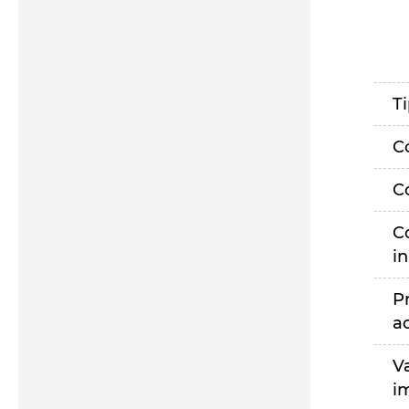
T
C
C
C
i
P
a
V
i