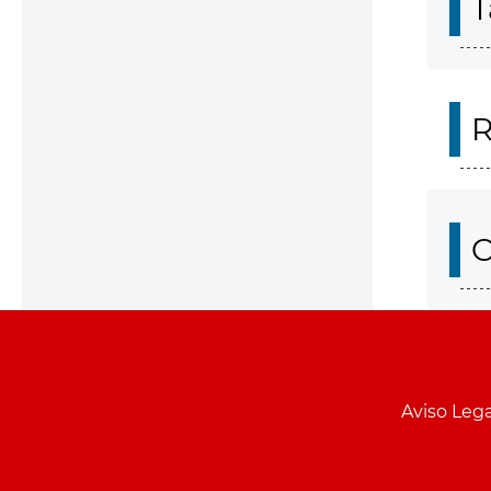
T
R
O
Aviso Lega
Menu
pie