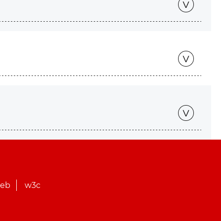
web
w3c