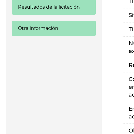
T
Resultados de la licitación
S
Otra información
T
N
e
R
C
e
a
E
a
O