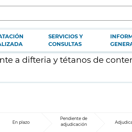
ATACIÓN
SERVICIOS Y
INFOR
ido antigénico reducido para el año 2019
ALIZADA
CONSULTAS
GENER
nte a difteria y tétanos de cont
Pendiente de
En plazo
Adjudic
adjudicación