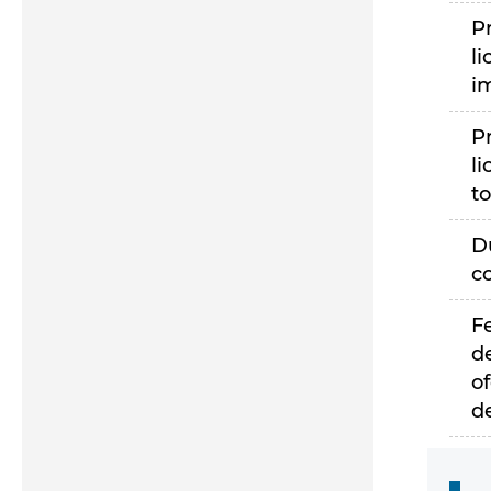
P
li
i
P
li
to
D
c
F
d
of
d