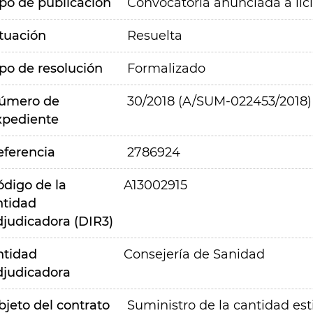
ipo de publicación
Convocatoria anunciada a lic
ituación
Resuelta
ipo de resolución
Formalizado
úmero de
30/2018 (A/SUM-022453/2018)
xpediente
eferencia
2786924
ódigo de la
A13002915
ntidad
djudicadora (DIR3)
ntidad
Consejería de Sanidad
djudicadora
bjeto del contrato
Suministro de la cantidad es