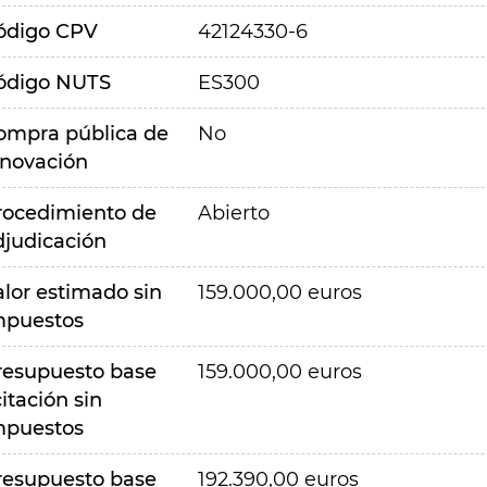
ódigo CPV
42124330-6
ódigo NUTS
ES300
ompra pública de
No
nnovación
rocedimiento de
Abierto
djudicación
alor estimado sin
159.000,00 euros
mpuestos
resupuesto base
159.000,00 euros
citación sin
mpuestos
resupuesto base
192.390,00 euros