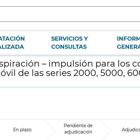
ATACIÓN
SERVICIOS Y
INFOR
presores de aire comprimido del material móvil de las series 2000, 5000, 60
ALIZADA
CONSULTAS
GENER
spiración – impulsión para los 
vil de las series 2000, 5000, 6
Pendiente de
En plazo
Adjudic
adjudicación