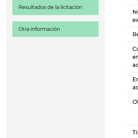
Resultados de la licitación
N
e
Otra información
R
C
e
a
E
a
O
T