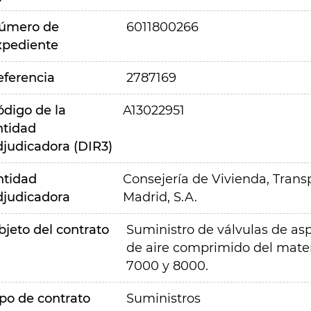
úmero de
6011800266
xpediente
eferencia
2787169
ódigo de la
A13022951
ntidad
djudicadora (DIR3)
ntidad
Consejería de Vivienda, Transp
djudicadora
Madrid, S.A.
bjeto del contrato
Suministro de válvulas de as
de aire comprimido del materi
7000 y 8000.
ipo de contrato
Suministros