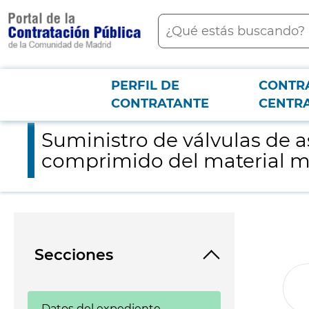
contenido
Buscar
principal
PERFIL DE
CONTR
Menú PCON
2026-3-12
Suministro de válvulas de aspiración – impulsión para los com
CONTRATANTE
CENTR
Suministro de válvulas de a
comprimido del material mó
Secciones
Datos del expediente