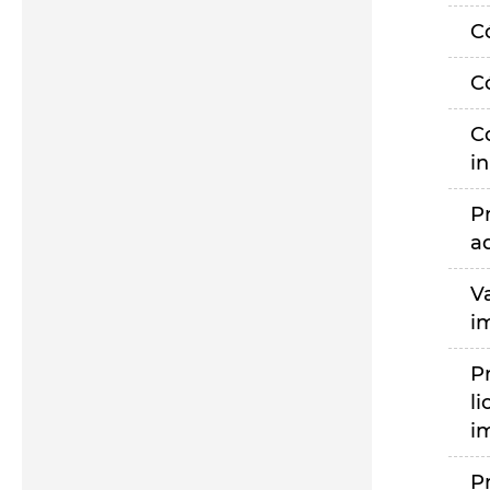
C
C
C
i
P
a
V
i
P
li
i
P