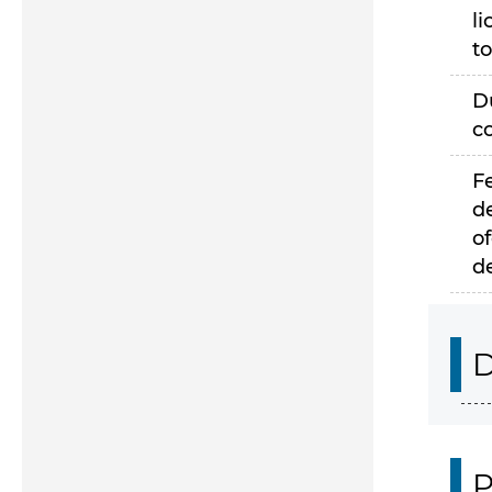
li
to
D
c
F
d
of
d
D
P