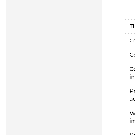
T
C
C
C
i
P
a
V
i