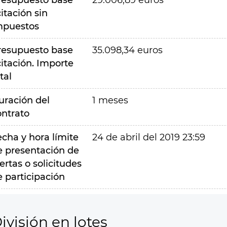
resupuesto base
29.006,89 euros
citación sin
mpuestos
resupuesto base
35.098,34 euros
citación. Importe
tal
uración del
1 meses
ontrato
echa y hora límite
24 de abril del 2019 23:59
e presentación de
ertas o solicitudes
e participación
ivisión en lotes