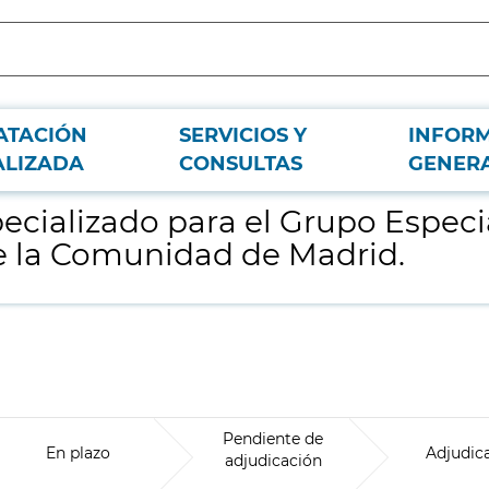
ATACIÓN
SERVICIOS Y
INFOR
l de Rescate en Altura del Cuerpo de Bomberos de la Comunidad de Madrid.
ALIZADA
CONSULTAS
GENER
ecializado para el Grupo Especi
 la Comunidad de Madrid.
Pendiente de
En plazo
Adjudic
adjudicación