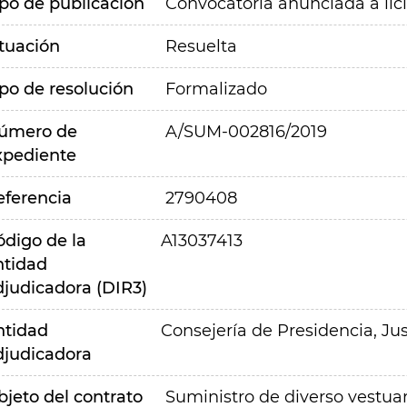
ipo de publicación
Convocatoria anunciada a lic
ituación
Resuelta
ipo de resolución
Formalizado
úmero de
A/SUM-002816/2019
xpediente
eferencia
2790408
ódigo de la
A13037413
ntidad
djudicadora (DIR3)
ntidad
Consejería de Presidencia, Jus
djudicadora
bjeto del contrato
Suministro de diverso vestua