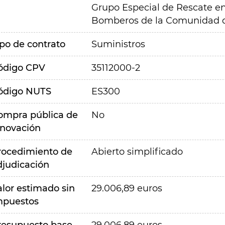
Grupo Especial de Rescate en
Bomberos de la Comunidad d
ipo de contrato
Suministros
ódigo CPV
35112000-2
ódigo NUTS
ES300
ompra pública de
No
nnovación
rocedimiento de
Abierto simplificado
djudicación
alor estimado sin
29.006,89 euros
mpuestos