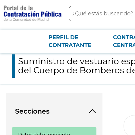
contenido
Buscar
principal
PERFIL DE
CONTR
Menú PCON
2026-3-12
Suministro de vestuario especializado para el Grupo Especia
CONTRATANTE
CENTR
Suministro de vestuario esp
del Cuerpo de Bomberos de
Secciones
Datos del expediente