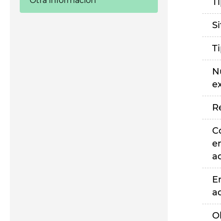
Otra información
T
S
T
N
e
R
C
e
a
E
a
O