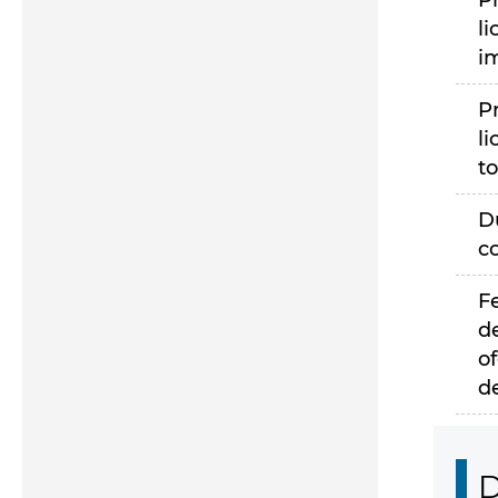
P
li
i
P
li
to
D
c
F
d
of
d
D