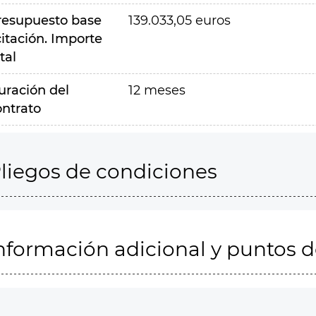
resupuesto base
139.033,05 euros
citación. Importe
tal
uración del
12 meses
ontrato
liegos de condiciones
nformación adicional y puntos 