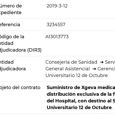
úmero de
2019-3-12
xpediente
eferencia
3234557
ódigo de la
A13013773
ntidad
djudicadora (DIR3)
ntidad
Consejería de Sanidad
Serv
djudicadora
General Asistencial
Gerenci
Universitario 12 de Octubre
bjeto del contrato
Suministro de Xgeva medica
distribución exclusiva de la
del Hospital, con destino al 
Universitario 12 de Octubre
.