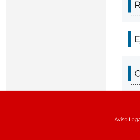
R
E
O
Aviso Lega
Menu
pie