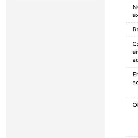
N
e
R
C
e
a
E
a
O