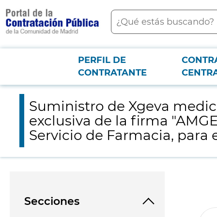
contenido
Buscar
principal
PERFIL DE
CONTR
Menú PCON
2026-3-12
Suministro de Xgeva medicamentos para Indicadores Oncológicos
CONTRATANTE
CENTR
Universitario 12 de Octubre.
Suministro de Xgeva medic
exclusiva de la firma "AMGE
Servicio de Farmacia, para e
Secciones