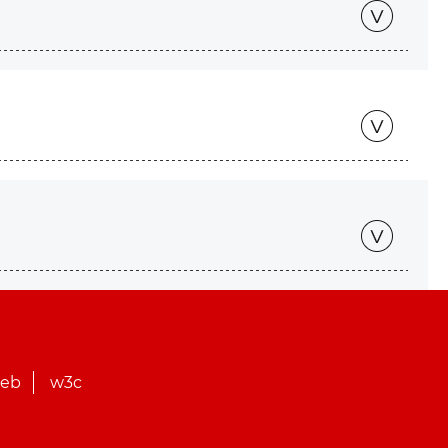
web
w3c