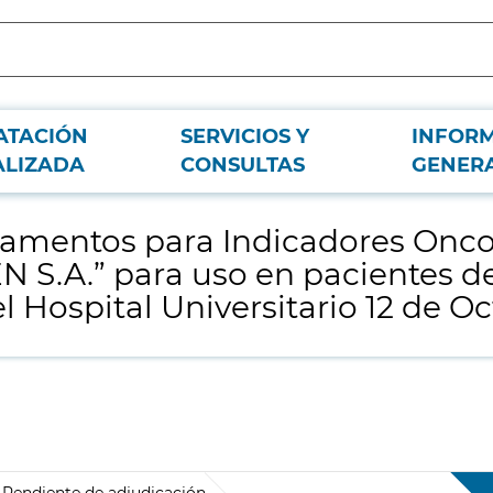
ATACIÓN
SERVICIOS Y
INFOR
, de distribución exclusiva de la firma "AMGEN S.A.” para uso en pacientes de
ALIZADA
CONSULTAS
GENER
amentos para Indicadores Oncol
N S.A.” para uso en pacientes de
l Hospital Universitario 12 de Oc