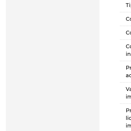
T
C
C
C
i
P
a
V
i
P
li
i