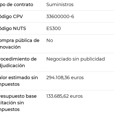
ipo de contrato
Suministros
ódigo CPV
33600000-6
ódigo NUTS
ES300
ompra pública de
No
nnovación
rocedimiento de
Negociado sin publicidad
djudicación
alor estimado sin
294.108,36 euros
mpuestos
resupuesto base
133.685,62 euros
citación sin
mpuestos