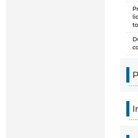
P
li
to
D
c
P
I