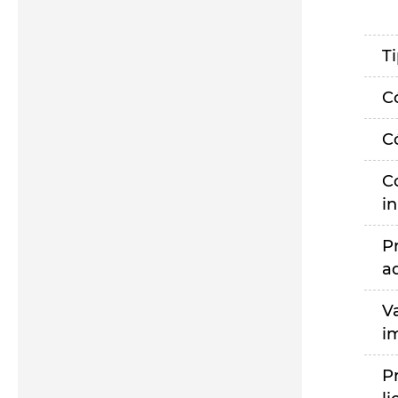
T
C
C
C
i
P
a
V
i
P