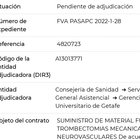
ituación
Pendiente de adjudicación
úmero de
FVA PASAPC 2022-1-28
xpediente
eferencia
4820723
ódigo de la
A13013771
ntidad
djudicadora (DIR3)
ntidad
Consejería de Sanidad
Serv
djudicadora
General Asistencial
Gerenci
Universitario de Getafe
bjeto del contrato
SUMINISTRO DE MATERIAL 
TROMBECTOMIAS MECANIC
NEUROVASCULARES De acuerdo 