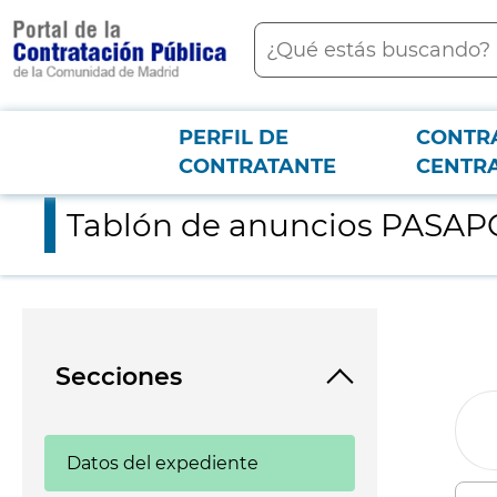
contenido
Buscar
principal
PERFIL DE
CONTR
Menú PCON
2026-3-12
Tablón de anuncios PASAPC 2022-1-28
CONTRATANTE
CENTR
Tablón de anuncios PASAPC
Secciones
Datos del expediente