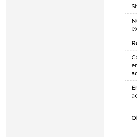
S
N
e
R
C
e
a
E
a
O