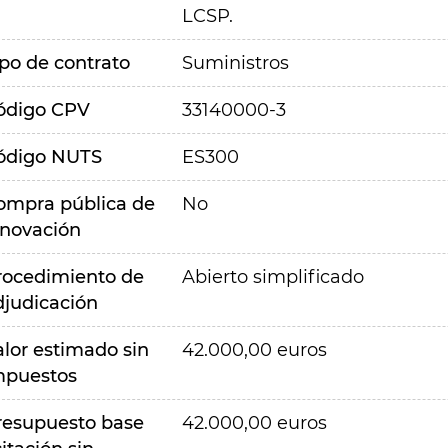
LCSP.
ipo de contrato
Suministros
ódigo CPV
33140000-3
ódigo NUTS
ES300
ompra pública de
No
nnovación
rocedimiento de
Abierto simplificado
djudicación
alor estimado sin
42.000,00 euros
mpuestos
resupuesto base
42.000,00 euros