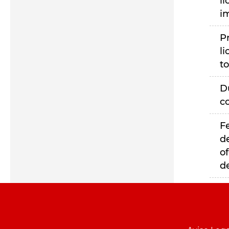
li
i
P
li
to
D
c
F
d
of
d