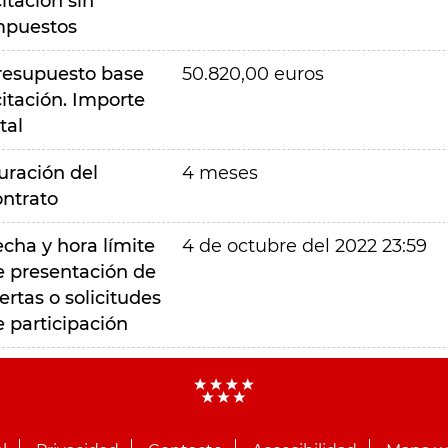
citación sin
mpuestos
resupuesto base
50.820,00 euros
citación. Importe
tal
uración del
4 meses
ontrato
echa y hora límite
4 de octubre del 2022 23:59
e presentación de
ertas o solicitudes
e participación