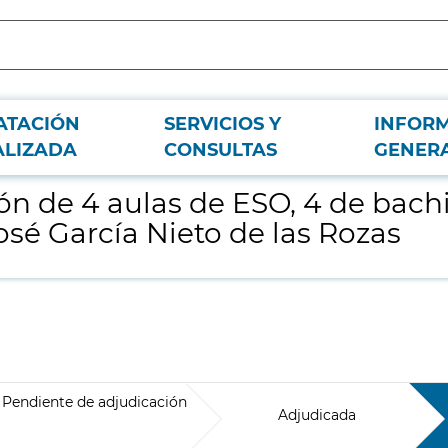
ATACIÓN
SERVICIOS Y
INFOR
to, aulas específicas y pista deportiva en el IES José García Nieto de las Roz
ALIZADA
CONSULTAS
GENER
n de 4 aulas de ESO, 4 de bachil
José García Nieto de las Rozas
Pendiente de adjudicación
Adjudicada