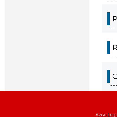
P
R
O
Aviso Lega