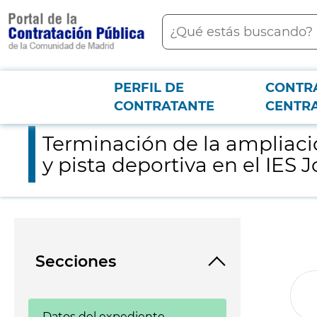
contenido
Buscar
principal
PERFIL DE
CONTR
Menú PCON
2026-3-12
Terminación de la ampliación de 4 aulas de ESO, 4 de bachillera
CONTRATANTE
CENTR
Terminación de la ampliació
y pista deportiva en el IES 
Secciones
Datos del expediente