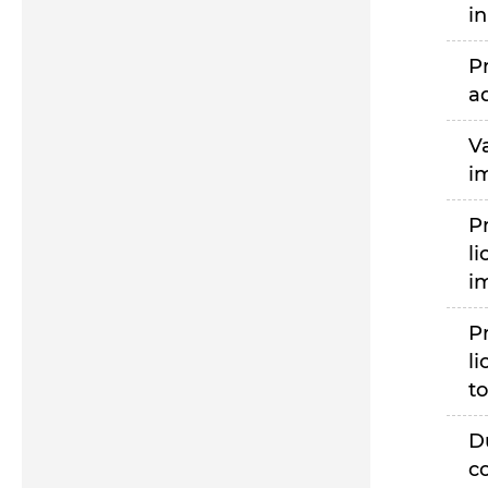
i
P
a
V
i
P
li
i
P
li
to
D
c