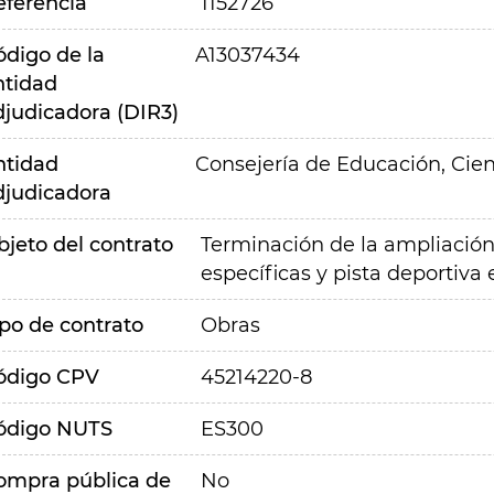
eferencia
1152726
ódigo de la
A13037434
ntidad
djudicadora (DIR3)
ntidad
Consejería de Educación, Cien
djudicadora
bjeto del contrato
Terminación de la ampliación 
específicas y pista deportiva 
ipo de contrato
Obras
ódigo CPV
45214220-8
ódigo NUTS
ES300
ompra pública de
No