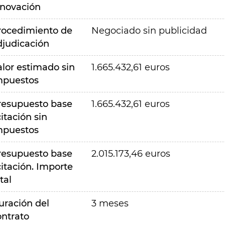
nnovación
rocedimiento de
Negociado sin publicidad
djudicación
alor estimado sin
1.665.432,61 euros
mpuestos
resupuesto base
1.665.432,61 euros
citación sin
mpuestos
resupuesto base
2.015.173,46 euros
citación. Importe
tal
uración del
3 meses
ontrato