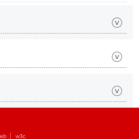
web
w3c