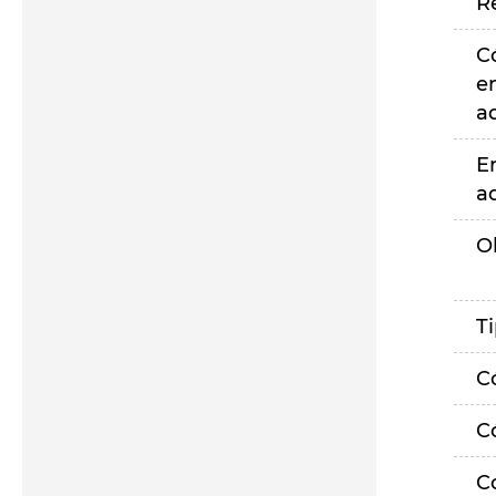
R
C
e
a
E
a
O
T
C
C
C