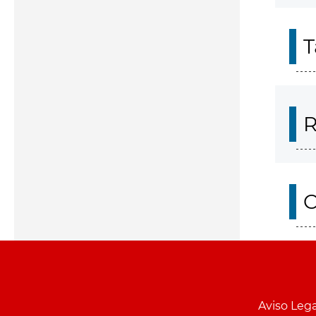
T
R
O
Aviso Lega