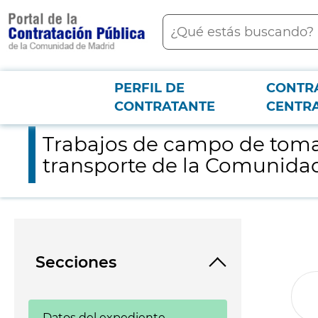
contenido
Buscar
principal
PERFIL DE
CONTR
Menú PCON
2026-3-12
Trabajos de campo de toma de datos de la explotación de las 
CONTRATANTE
CENTR
Trabajos de campo de toma d
transporte de la Comunidad
Secciones
Datos del expediente