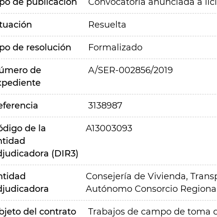
ipo de publicación
Convocatoria anunciada a lic
ituación
Resuelta
ipo de resolución
Formalizado
úmero de
A/SER-002856/2019
xpediente
eferencia
3138987
ódigo de la
A13003093
ntidad
djudicadora (DIR3)
ntidad
Consejería de Vivienda, Transp
djudicadora
Autónomo Consorcio Regional
bjeto del contrato
Trabajos de campo de toma de