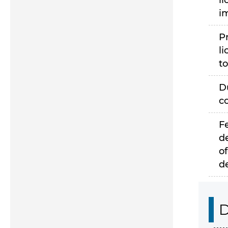
li
i
P
li
to
D
c
F
d
of
d
D