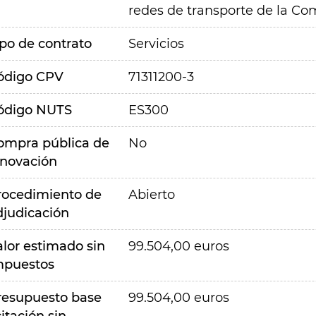
redes de transporte de la Co
ipo de contrato
Servicios
ódigo CPV
71311200-3
ódigo NUTS
ES300
ompra pública de
No
nnovación
rocedimiento de
Abierto
djudicación
alor estimado sin
99.504,00 euros
mpuestos
resupuesto base
99.504,00 euros