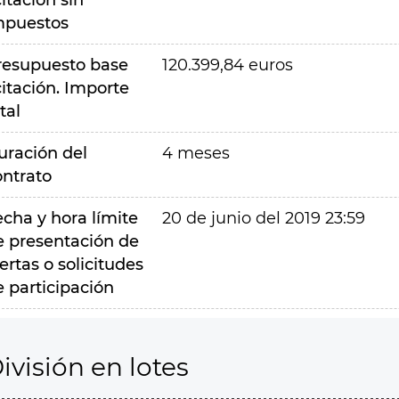
citación sin
mpuestos
resupuesto base
120.399,84 euros
citación. Importe
tal
uración del
4 meses
ontrato
echa y hora límite
20 de junio del 2019 23:59
e presentación de
ertas o solicitudes
e participación
ivisión en lotes