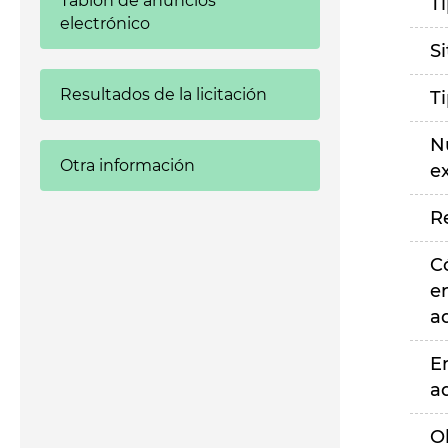
Tablón de anuncios
T
electrónico
S
Resultados de la licitación
T
N
Otra información
e
R
C
e
a
E
a
O