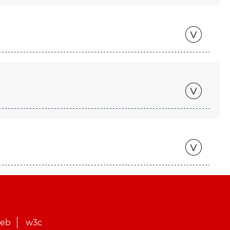
web
w3c