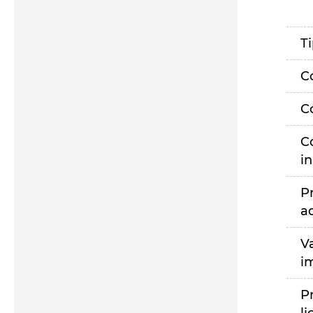
T
C
C
C
i
P
a
V
i
P