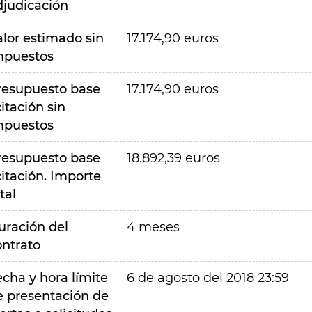
djudicación
alor estimado sin
17.174,90 euros
mpuestos
resupuesto base
17.174,90 euros
citación sin
mpuestos
resupuesto base
18.892,39 euros
citación. Importe
tal
uración del
4 meses
ontrato
echa y hora límite
6 de agosto del 2018 23:59
e presentación de