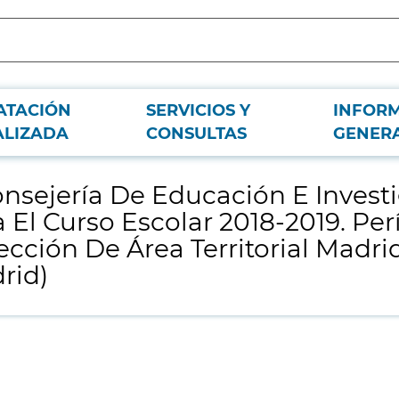
ATACIÓN
SERVICIOS Y
INFOR
ación De La Comunidad De Madrid Para El Curso Escolar 2018-2019. Período S
ALIZADA
CONSULTAS
GENER
onsejería De Educación E Invest
El Curso Escolar 2018-2019. Pe
ección De Área Territorial Madri
rid)