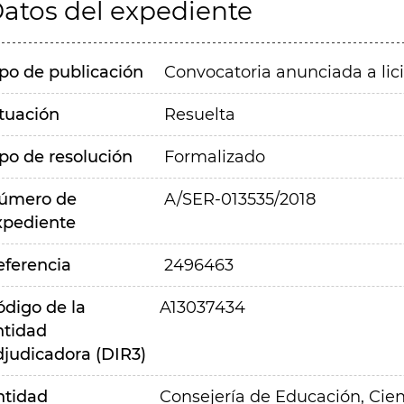
atos del expediente
ipo de publicación
Convocatoria anunciada a lic
ituación
Resuelta
ipo de resolución
Formalizado
úmero de
A/SER-013535/2018
xpediente
eferencia
2496463
ódigo de la
A13037434
ntidad
djudicadora (DIR3)
ntidad
Consejería de Educación, Cien