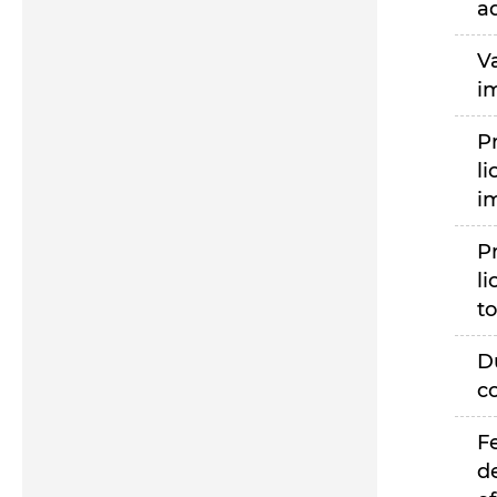
a
V
i
P
li
i
P
li
to
D
c
F
d