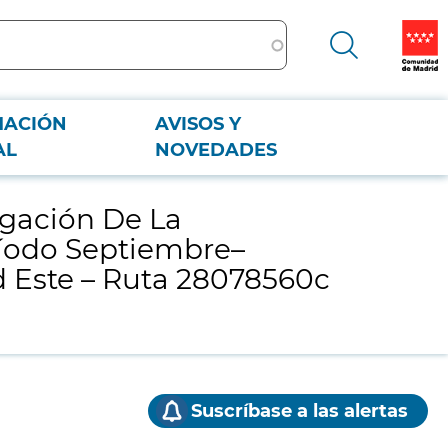
MACIÓN
AVISOS Y
eptiembre–Diciembre 2018 Código: Dirección De Área Territorial Madrid
AL
NOVEDADES
igación De La
ríodo Septiembre–
d Este – Ruta 28078560c
Suscríbase a las alertas