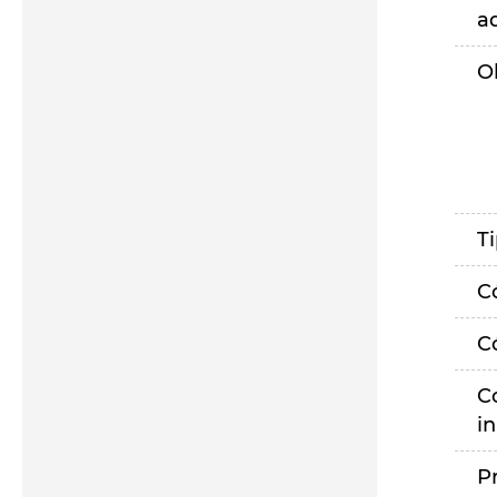
a
O
T
C
C
C
i
P