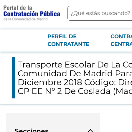
contenido
Buscar
principal
PERFIL DE
CONTR
Menú PCON
2026-3-12
Transporte Escolar De La Consejería De Educación E Investig
CONTRATANTE
CENTR
Este – Ruta 28078560c CP EE Nº 2 De Coslada (Madrid)
Transporte Escolar De La C
Comunidad De Madrid Para 
Diciembre 2018 Código: Dir
CP EE Nº 2 De Coslada (Mad
Secciones