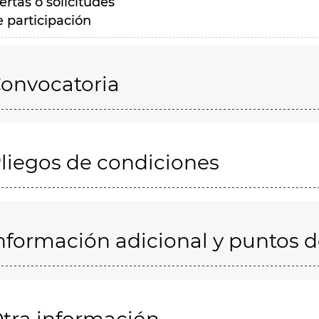
ertas o solicitudes
e participación
onvocatoria
liegos de condiciones
nformación adicional y puntos 