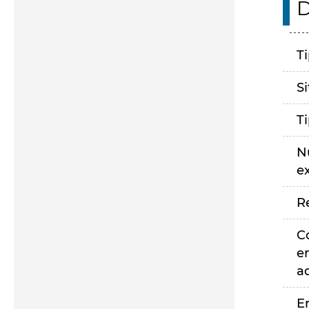
D
T
S
T
N
e
R
C
e
a
E