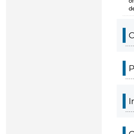
of
d
C
P
I