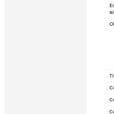
E
a
O
T
C
C
C