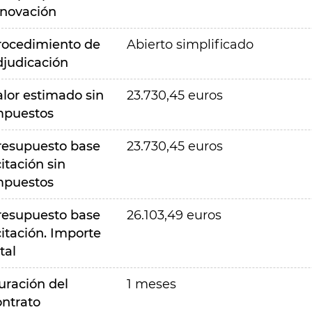
nnovación
rocedimiento de
Abierto simplificado
djudicación
alor estimado sin
23.730,45 euros
mpuestos
resupuesto base
23.730,45 euros
citación sin
mpuestos
resupuesto base
26.103,49 euros
citación. Importe
tal
uración del
1 meses
ontrato