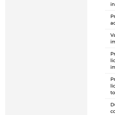
i
P
a
V
i
P
li
i
P
li
to
D
c