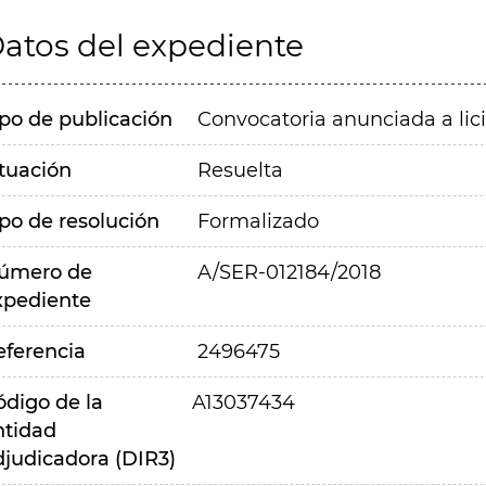
atos del expediente
ipo de publicación
Convocatoria anunciada a lic
ituación
Resuelta
ipo de resolución
Formalizado
úmero de
A/SER-012184/2018
xpediente
eferencia
2496475
ódigo de la
A13037434
ntidad
djudicadora (DIR3)