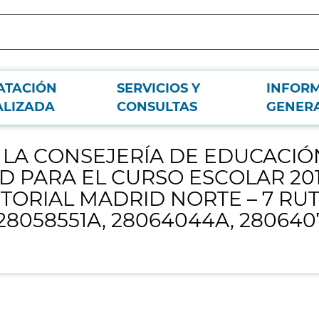
ATACIÓN
SERVICIOS Y
INFOR
INVESTIGACIÓN DE LA COMUNIDAD DE MADRID PARA EL CURSO ESCOLAR 2
ALIZADA
CONSULTAS
GENER
064044A, 28064071A, 28071310A, 28071310C, Y 28073872C
LA CONSEJERÍA DE EDUCACIÓN
 PARA EL CURSO ESCOLAR 2018
ITORIAL MADRID NORTE – 7 RU
 28058551A, 28064044A, 2806407