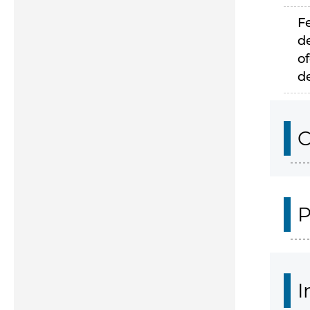
F
d
of
d
C
P
I