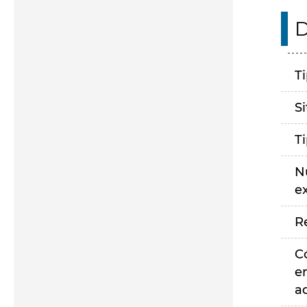
D
T
S
T
N
e
R
C
e
a