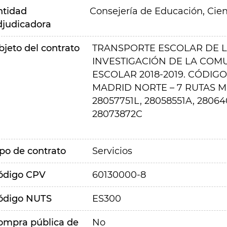
ntidad
Consejería de Educación, Cien
djudicadora
bjeto del contrato
TRANSPORTE ESCOLAR DE L
INVESTIGACIÓN DE LA COM
ESCOLAR 2018-2019. CÓDIGO
MADRID NORTE – 7 RUTAS M
28057751L, 28058551A, 28064
28073872C
ipo de contrato
Servicios
ódigo CPV
60130000-8
ódigo NUTS
ES300
ompra pública de
No