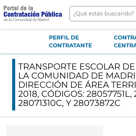
contenido
Buscar
principal
PERFIL DE
CONTR
Menú PCON
2026-3-12
TRANSPORTE ESCOLAR DE LA CONSEJERÍA DE EDUCACIÓN E 
CONTRATANTE
CENTR
– 7 RUTAS MES DE SEPTIEMBRE 2018, CÓDIGOS: 28057751L, 28058551A, 28
TRANSPORTE ESCOLAR DE 
LA COMUNIDAD DE MADRID
DIRECCIÓN DE ÁREA TERR
2018, CÓDIGOS: 28057751L,
28071310C, Y 28073872C