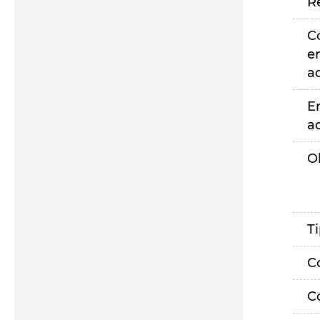
R
C
e
a
E
a
O
T
C
C