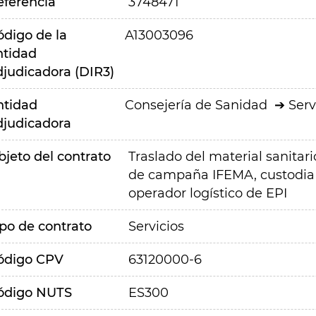
eferencia
3748471
ódigo de la
A13003096
ntidad
djudicadora (DIR3)
ntidad
Consejería de Sanidad
Serv
djudicadora
bjeto del contrato
Traslado del material sanitar
de campaña IFEMA, custodia d
operador logístico de EPI
ipo de contrato
Servicios
ódigo CPV
63120000-6
ódigo NUTS
ES300