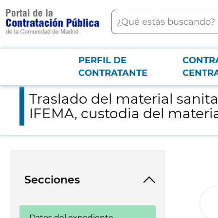
contenido
Buscar
principal
PERFIL DE
CONTR
Menú PCON
2026-3-12
Traslado del material sanitario y EPI ubicado en el almacén de
CONTRATANTE
CENTR
Traslado del material sanit
IFEMA, custodia del materia
Secciones
Datos del expediente