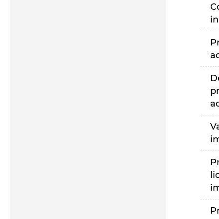
C
i
P
a
D
p
a
V
i
P
li
i
P