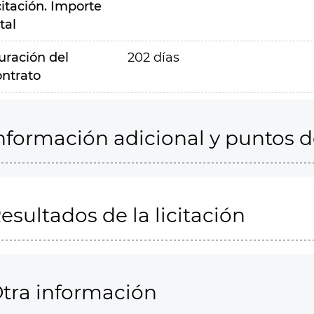
citación. Importe
tal
uración del
202 días
ontrato
nformación adicional y puntos 
esultados de la licitación
tra información