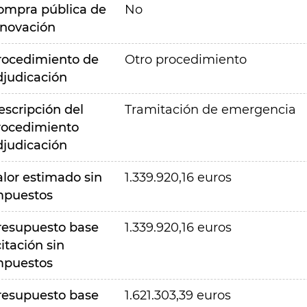
ompra pública de
No
nnovación
rocedimiento de
Otro procedimiento
djudicación
escripción del
Tramitación de emergencia
rocedimiento
djudicación
alor estimado sin
1.339.920,16 euros
mpuestos
resupuesto base
1.339.920,16 euros
citación sin
mpuestos
resupuesto base
1.621.303,39 euros