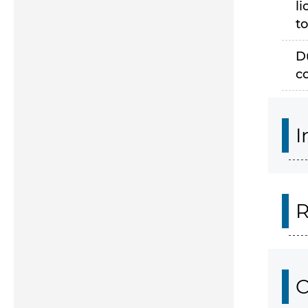
li
to
D
c
I
R
O