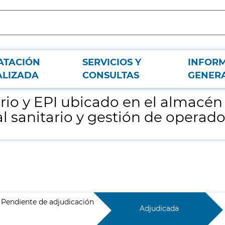
ATACIÓN
SERVICIOS Y
INFOR
l hospital de campaña IFEMA, custodia del material sanitario y gestión de ope
ALIZADA
CONSULTAS
GENER
ario y EPI ubicado en el almacé
l sanitario y gestión de operador
Pendiente de adjudicación
Adjudicada