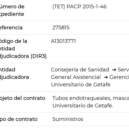
úmero de
(TET) PACP 2015-1-46
xpediente
eferencia
275815
ódigo de la
A13013771
ntidad
djudicadora (DIR3)
ntidad
Consejería de Sanidad
Serv
djudicadora
General Asistencial
Gerenci
Universitario de Getafe
bjeto del contrato
Tubos endotraqueales, mascar
Universitario de Getafe.
ipo de contrato
Suministros