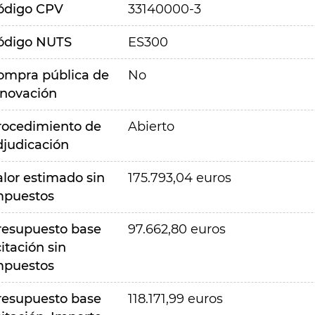
ódigo CPV
33140000-3
ódigo NUTS
ES300
ompra pública de
No
nnovación
rocedimiento de
Abierto
djudicación
alor estimado sin
175.793,04 euros
mpuestos
resupuesto base
97.662,80 euros
citación sin
mpuestos
resupuesto base
118.171,99 euros