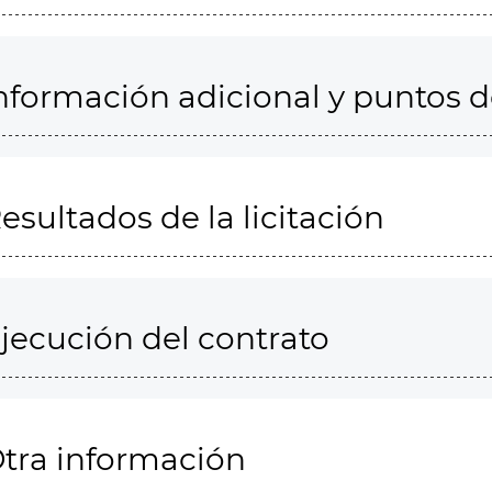
nformación adicional y puntos 
esultados de la licitación
jecución del contrato
tra información