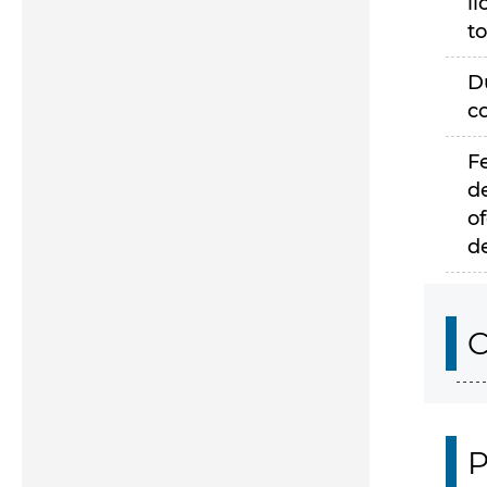
li
to
D
c
F
d
of
d
C
P