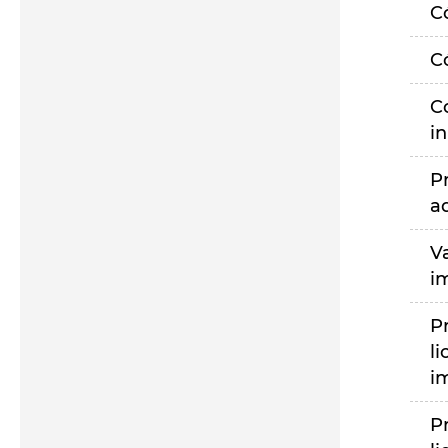
C
C
C
i
P
a
V
i
P
li
i
P