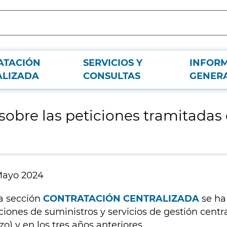
itadas de suministros y servicios centralizados
ATACIÓN
SERVICIOS Y
INFOR
ALIZADA
CONSULTAS
GENER
sobre las peticiones tramitadas
Mayo 2024
a sección
CONTRATACIÓN CENTRALIZADA
se ha
ciones de suministros y servicios de gestión centr
o) y en los tres años anteriores.