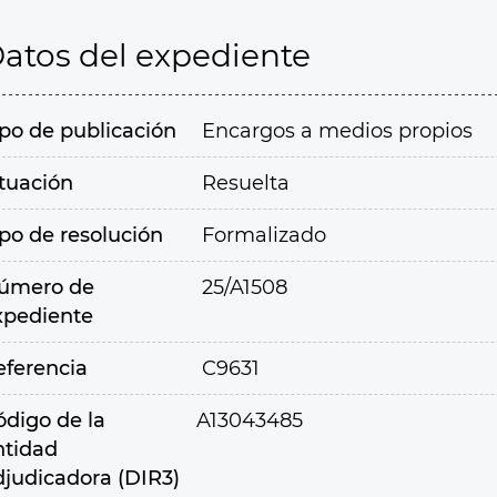
atos del expediente
ipo de publicación
Encargos a medios propios
ituación
Resuelta
ipo de resolución
Formalizado
úmero de
25/A1508
xpediente
eferencia
C9631
ódigo de la
A13043485
ntidad
djudicadora (DIR3)