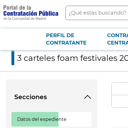
contenido
Buscar
principal
PERFIL DE
CONTR
Menú PCON
2026-3-12
3 carteles foam festivales 2025.
CONTRATANTE
CENTR
3 carteles foam festivales 2
Secciones
Datos del expediente