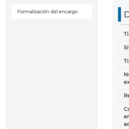
Formalización del encargo
D
T
S
T
N
e
R
C
e
a