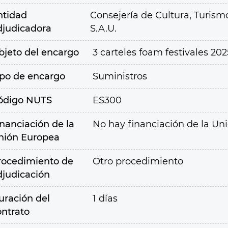
ntidad
Consejería de Cultura, Turism
djudicadora
S.A.U.
bjeto del encargo
3 carteles foam festivales 202
ipo de encargo
Suministros
ódigo NUTS
ES300
inanciación de la
No hay financiación de la Un
nión Europea
rocedimiento de
Otro procedimiento
djudicación
uración del
1 días
ontrato