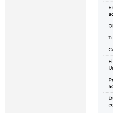
E
a
O
T
C
F
U
P
a
D
c