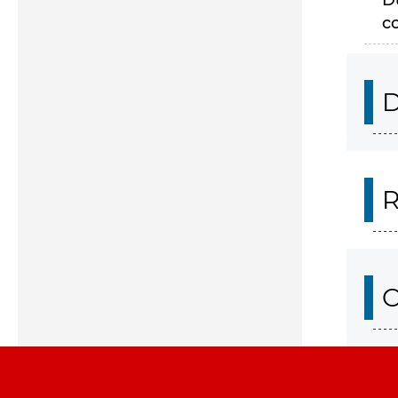
D
c
D
R
O