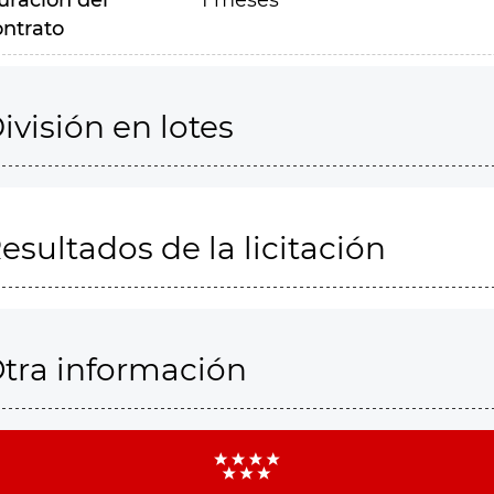
uración del
1 meses
ontrato
ivisión en lotes
esultados de la licitación
tra información