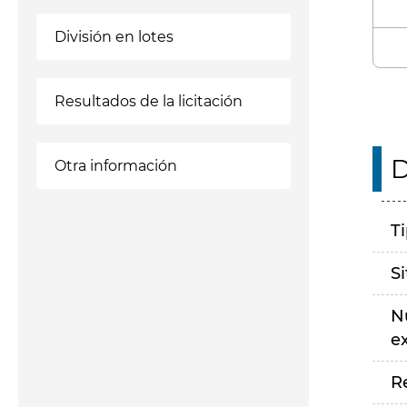
División en lotes
Resultados de la licitación
D
Otra información
T
S
N
e
R