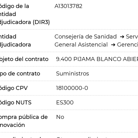
ódigo de la
A13013782
ntidad
djudicadora (DIR3)
ntidad
Consejería de Sanidad
Serv
djudicadora
General Asistencial
Gerenci
bjeto del contrato
9.400
PIJAMA BLANCO ABIE
ipo de contrato
Suministros
ódigo CPV
18100000-0
ódigo NUTS
ES300
ompra pública de
No
nnovación