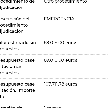
rocedimiento de
Otro procedimiento
djudicación
escripción del
EMERGENCIA
rocedimiento
djudicación
alor estimado sin
89.018,00 euros
mpuestos
resupuesto base
89.018,00 euros
citación sin
mpuestos
resupuesto base
107.711,78 euros
citación. Importe
tal