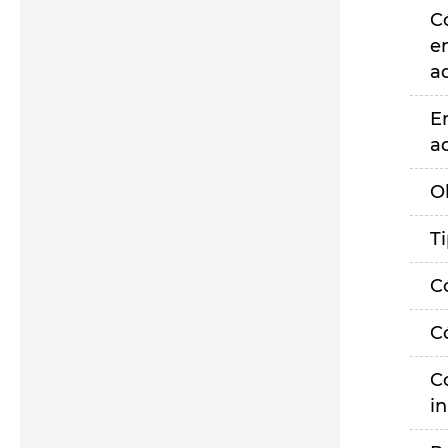
C
e
a
E
a
O
T
C
C
C
i