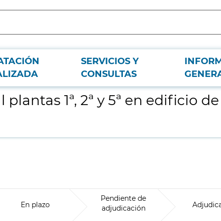
ATACIÓN
SERVICIOS Y
INFOR
oficinas en Plaza de Chamberí nº 8 en Madrid
ALIZADA
CONSULTAS
GENER
antas 1ª, 2ª y 5ª en edificio de
Pendiente de
En plazo
Adjudic
adjudicación