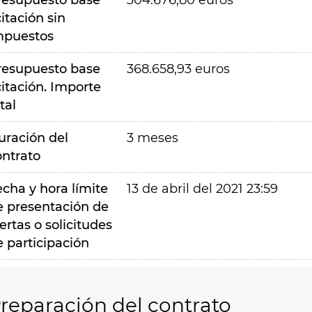
resupuesto base
304.676,80 euros
citación sin
mpuestos
resupuesto base
368.658,93 euros
citación. Importe
tal
uración del
3 meses
ontrato
echa y hora límite
13 de abril del 2021 23:59
e presentación de
ertas o solicitudes
e participación
reparación del contrato