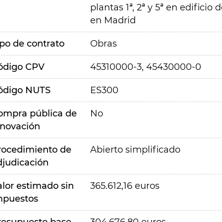
plantas 1ª, 2ª y 5ª en edifici
en Madrid
ipo de contrato
Obras
ódigo CPV
45310000-3, 45430000-0
ódigo NUTS
ES300
ompra pública de
No
nnovación
rocedimiento de
Abierto simplificado
djudicación
alor estimado sin
365.612,16 euros
mpuestos