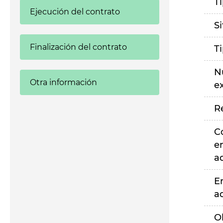
T
Ejecución del contrato
S
Finalización del contrato
T
N
Otra información
e
R
C
e
a
E
a
O