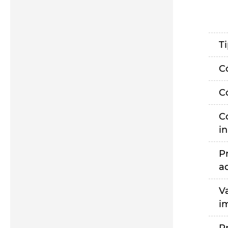
T
C
C
C
i
P
a
V
i