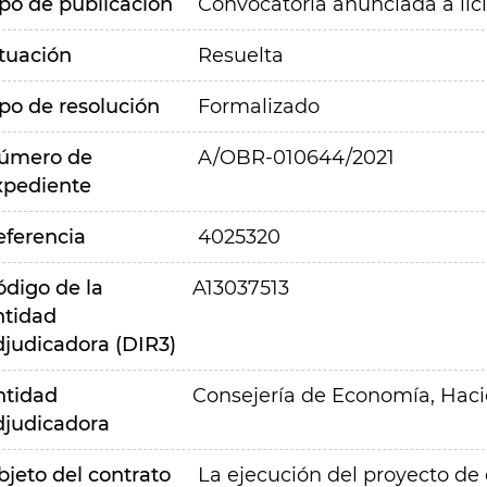
ipo de publicación
Convocatoria anunciada a lic
ituación
Resuelta
ipo de resolución
Formalizado
úmero de
A/OBR-010644/2021
xpediente
eferencia
4025320
ódigo de la
A13037513
ntidad
djudicadora (DIR3)
ntidad
Consejería de Economía, Hac
djudicadora
bjeto del contrato
La ejecución del proyecto de