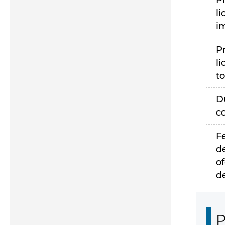
P
li
i
P
li
to
D
c
F
d
of
d
P