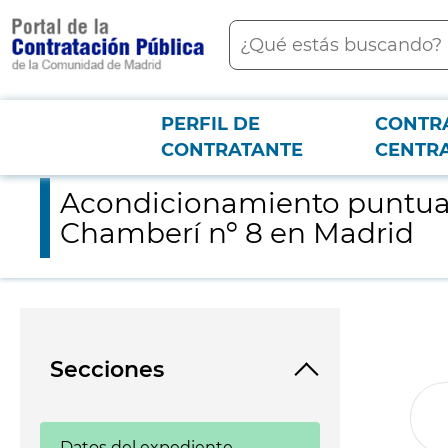
contenido
Buscar
principal
PERFIL DE
CONTR
Menú PCON
2026-3-12
Acondicionamiento puntual plantas 1ª, 2ª y 5ª en edificio de 
CONTRATANTE
CENTR
Acondicionamiento puntual pl
Chamberí nº 8 en Madrid
Secciones
Datos del expediente