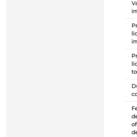
V
i
P
li
i
P
li
to
D
c
F
d
of
d