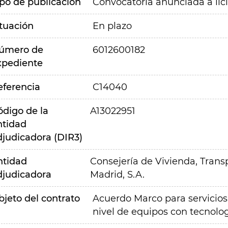
ipo de publicación
Convocatoria anunciada a lic
ituación
En plazo
úmero de
6012600182
xpediente
eferencia
C14040
ódigo de la
A13022951
ntidad
djudicadora (DIR3)
ntidad
Consejería de Vivienda, Transp
djudicadora
Madrid, S.A.
bjeto del contrato
Acuerdo Marco para servicio
nivel de equipos con tecnolo