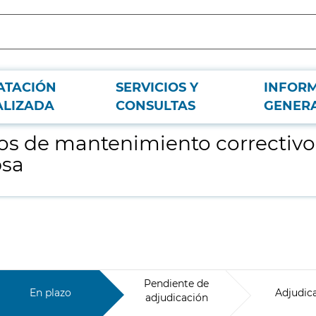
ATACIÓN
SERVICIOS Y
INFOR
 segundo nivel de equipos con tecnología Sepsa
ALIZADA
CONSULTAS
GENER
os de mantenimiento correctivo
psa
Pendiente de
En plazo
Adjudic
adjudicación