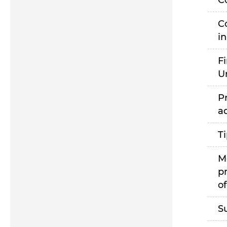
C
C
i
F
U
P
a
T
M
p
of
S