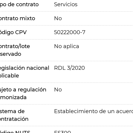
ipo de contrato
Servicios
ontrato mixto
No
ódigo CPV
50222000-7
ontrato/lote
No aplica
eservado
egislación nacional
RDL 3/2020
plicable
ujeto a regulación
No
rmonizada
istema de
Establecimiento de un acue
ontratación