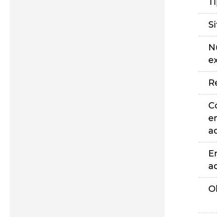
T
S
N
e
R
C
e
a
E
a
O