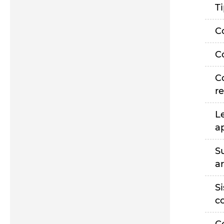
T
C
C
C
r
L
a
S
a
S
c