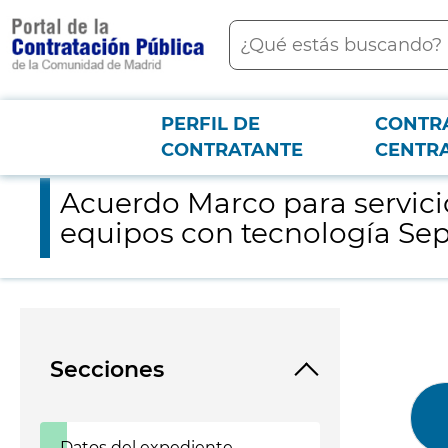
contenido
Buscar
principal
PERFIL DE
CONTR
Menú PCON
2026-3-12
Acuerdo Marco para servicios de mantenimiento correctivo de
CONTRATANTE
CENTR
Acuerdo Marco para servici
equipos con tecnología Se
Secciones
Datos del expediente