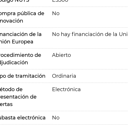
ódigo NUTS
ES300
ompra pública de
No
nnovación
inanciación de la
No hay financiación de la Un
nión Europea
rocedimiento de
Abierto
djudicación
ipo de tramitación
Ordinaria
étodo de
Electrónica
resentación de
ertas
ubasta electrónica
No