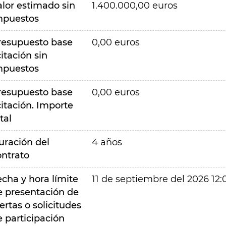
alor estimado sin
1.400.000,00 euros
mpuestos
resupuesto base
0,00 euros
citación sin
mpuestos
resupuesto base
0,00 euros
citación. Importe
tal
uración del
4 años
ontrato
echa y hora límite
11 de septiembre del 2026 12:
e presentación de
ertas o solicitudes
e participación