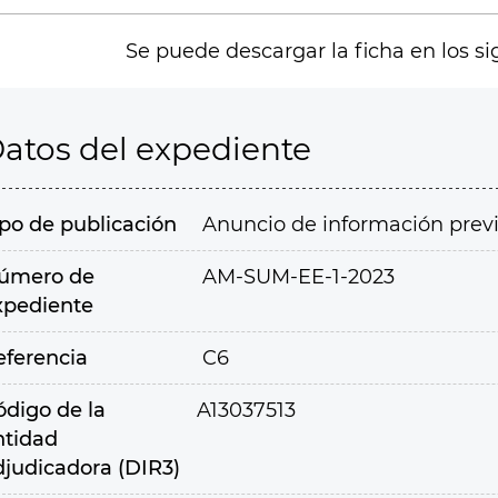
Se puede descargar la ficha en los si
atos del expediente
ipo de publicación
Anuncio de información prev
úmero de
AM-SUM-EE-1-2023
xpediente
eferencia
C6
ódigo de la
A13037513
ntidad
djudicadora (DIR3)