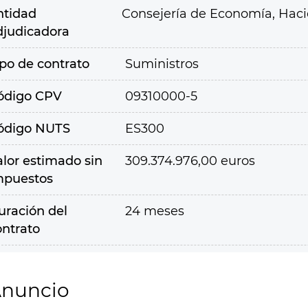
ntidad
Consejería de Economía, Hac
djudicadora
ipo de contrato
Suministros
ódigo CPV
09310000-5
ódigo NUTS
ES300
alor estimado sin
309.374.976,00 euros
mpuestos
uración del
24 meses
ontrato
nuncio