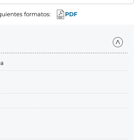
guientes formatos:
PDF
ia