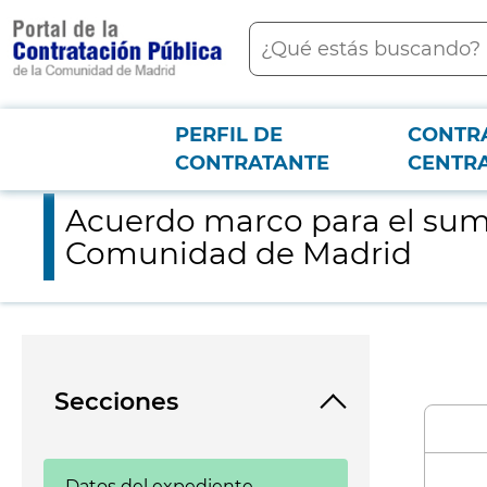
contenido
Buscar
principal
PERFIL DE
CONTR
Menú PCON
2026-3-12
Acuerdo marco para el suministro de energía eléctrica a los
CONTRATANTE
CENTR
Acuerdo marco para el sumin
Comunidad de Madrid
Secciones
Datos del expediente