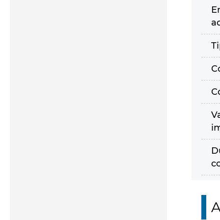
E
a
T
C
C
V
i
D
c
A