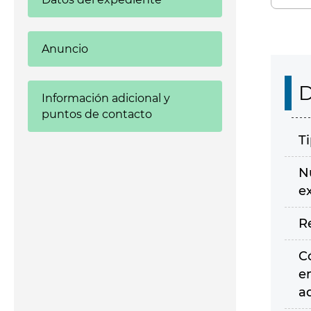
Anuncio
D
Información adicional y
puntos de contacto
T
N
e
R
C
e
a