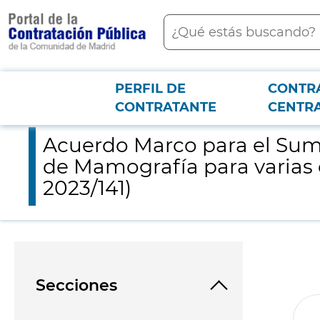
contenido
Buscar
principal
PERFIL DE
CONTR
Menú PCON
2026-3-12
Acuerdo Marco para el Suministro respetuoso con el Medio A
CONTRATANTE
CENTR
Acuerdo Marco para el Sum
de Mamografía para varias
2023/141)
Secciones