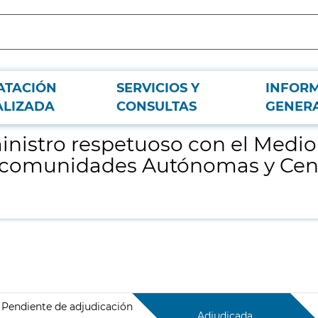
ATACIÓN
SERVICIOS Y
INFOR
mbiente, de Equipos de Mamografía para varias comunidades Autónomas y Ce
ALIZADA
CONSULTAS
GENER
inistro respetuoso con el Medi
 comunidades Autónomas y Cent
Pendiente de adjudicación
Adjudicada