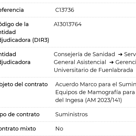
eferencia
C13736
ódigo de la
A13013764
ntidad
djudicadora (DIR3)
ntidad
Consejería de Sanidad
Serv
djudicadora
General Asistencial
Gerenci
Universitario de Fuenlabrada
bjeto del contrato
Acuerdo Marco para el Sumin
Equipos de Mamografía para
del Ingesa (AM 2023/141)
ipo de contrato
Suministros
ontrato mixto
No