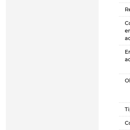
R
C
e
a
E
a
O
T
C