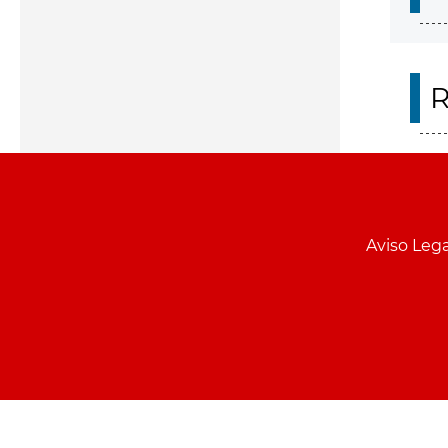
R
Aviso Lega
Menu
pie
PCON