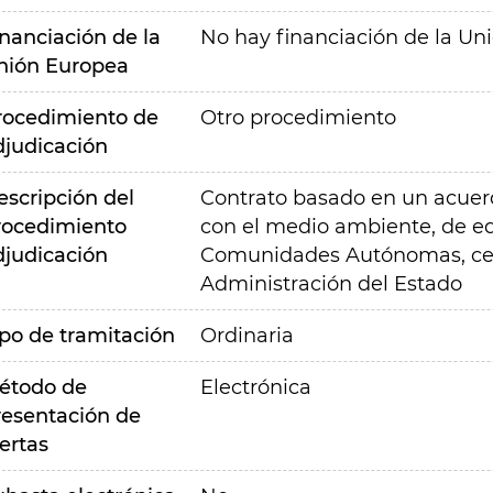
inanciación de la
No hay financiación de la Un
nión Europea
rocedimiento de
Otro procedimiento
djudicación
escripción del
Contrato basado en un acuerd
rocedimiento
con el medio ambiente, de e
djudicación
Comunidades Autónomas, cen
Administración del Estado
ipo de tramitación
Ordinaria
étodo de
Electrónica
resentación de
ertas