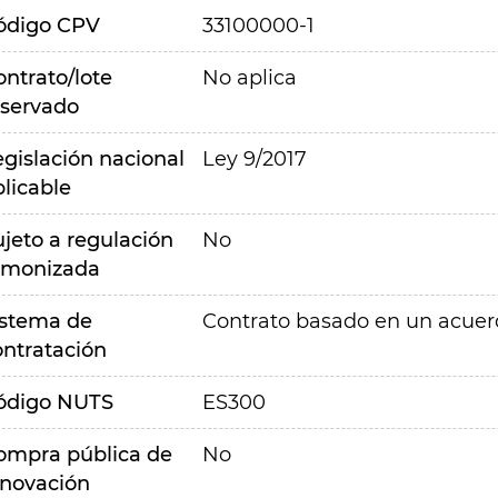
ódigo CPV
33100000-1
ontrato/lote
No aplica
eservado
egislación nacional
Ley 9/2017
plicable
ujeto a regulación
No
rmonizada
istema de
Contrato basado en un acue
ontratación
ódigo NUTS
ES300
ompra pública de
No
nnovación