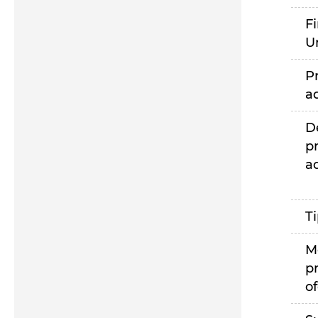
F
U
P
a
D
p
a
T
M
p
of