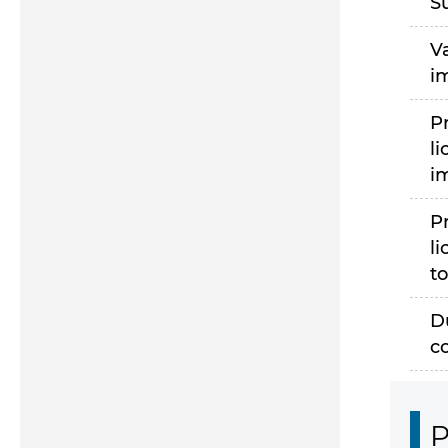
S
V
i
P
li
i
P
li
to
D
c
P