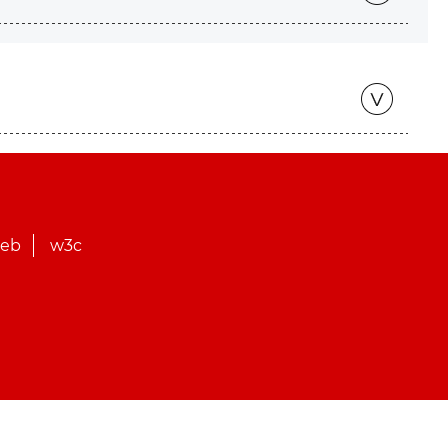
web
w3c