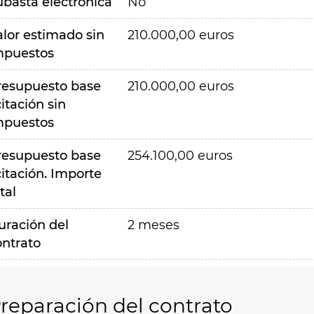
ubasta electrónica
No
alor estimado sin
210.000,00 euros
mpuestos
resupuesto base
210.000,00 euros
citación sin
mpuestos
resupuesto base
254.100,00 euros
citación. Importe
tal
uración del
2 meses
ontrato
reparación del contrato