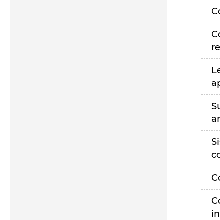
C
C
r
L
a
S
a
S
c
C
C
i