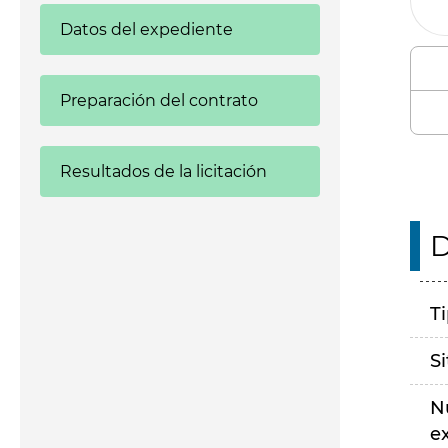
Datos del expediente
Preparación del contrato
Resultados de la licitación
D
T
S
N
e