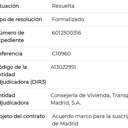
ituación
Resuelta
ipo de resolución
Formalizado
úmero de
6012500316
xpediente
eferencia
C10960
ódigo de la
A13022951
ntidad
djudicadora (DIR3)
ntidad
Consejería de Vivienda, Transp
djudicadora
Madrid, S.A.
bjeto del contrato
Acuerdo marco para la suscri
de Madrid