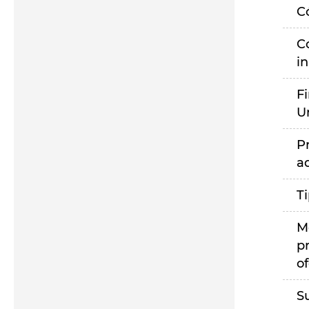
C
C
i
F
U
P
a
T
M
p
of
S