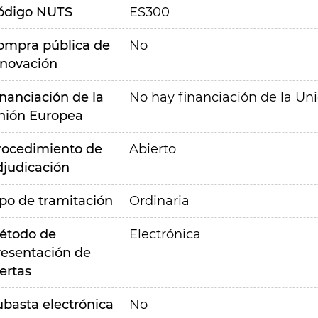
ódigo NUTS
ES300
ompra pública de
No
nnovación
inanciación de la
No hay financiación de la Un
nión Europea
rocedimiento de
Abierto
djudicación
ipo de tramitación
Ordinaria
étodo de
Electrónica
resentación de
ertas
ubasta electrónica
No