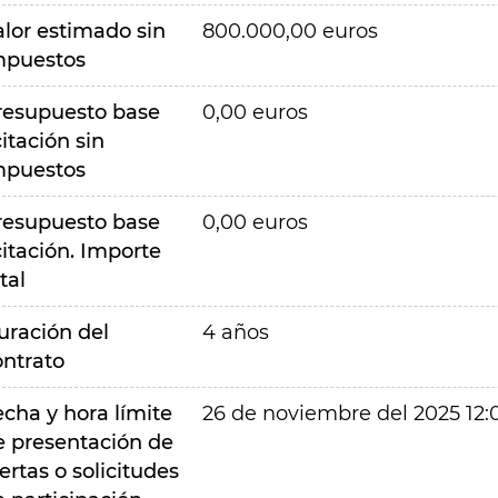
alor estimado sin
800.000,00 euros
mpuestos
resupuesto base
0,00 euros
citación sin
mpuestos
resupuesto base
0,00 euros
citación. Importe
tal
uración del
4 años
ontrato
echa y hora límite
26 de noviembre del 2025 12:
e presentación de
ertas o solicitudes