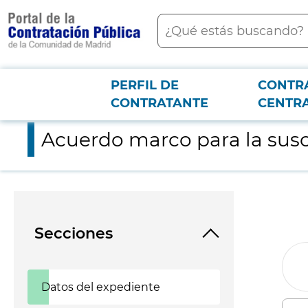
contenido
Buscar
principal
PERFIL DE
CONTR
Menú PCON
2026-3-12
Acuerdo marco para la suscripción de licencias de Autodesk 
CONTRATANTE
CENTR
Acuerdo marco para la susc
Secciones
Datos del expediente