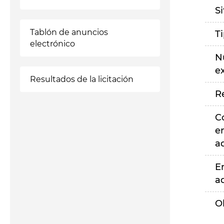
S
Tablón de anuncios
T
electrónico
N
e
Resultados de la licitación
R
C
e
a
E
a
O