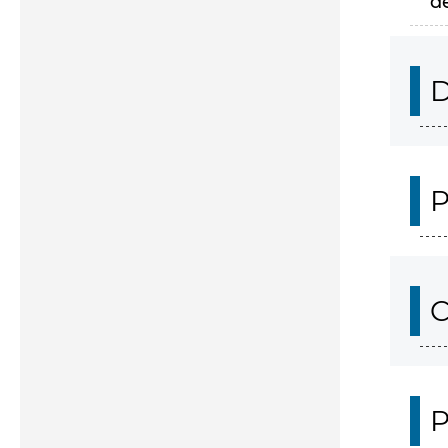
d
D
P
C
P