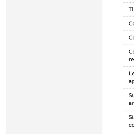
T
C
C
C
r
L
a
S
a
S
c