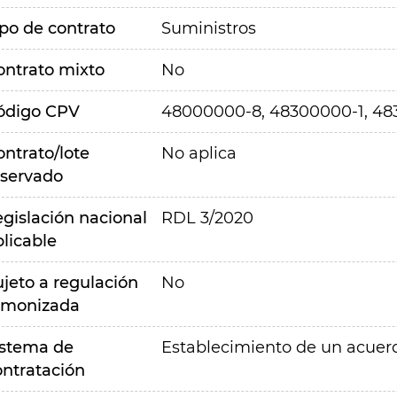
ipo de contrato
Suministros
ontrato mixto
No
ódigo CPV
48000000-8, 48300000-1, 48
ontrato/lote
No aplica
eservado
egislación nacional
RDL 3/2020
plicable
ujeto a regulación
No
rmonizada
istema de
Establecimiento de un acue
ontratación