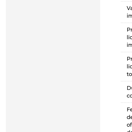
V
i
P
li
i
P
li
to
D
c
F
d
of