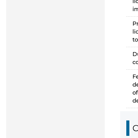
li
i
P
li
to
D
c
F
d
of
d
C