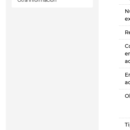
Otra información
N
e
R
C
e
a
E
a
O
T