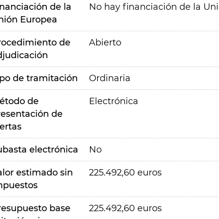
inanciación de la
No hay financiación de la Un
nión Europea
rocedimiento de
Abierto
djudicación
ipo de tramitación
Ordinaria
étodo de
Electrónica
resentación de
ertas
ubasta electrónica
No
alor estimado sin
225.492,60 euros
mpuestos
resupuesto base
225.492,60 euros