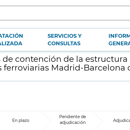
ATACIÓN
SERVICIOS Y
INFOR
 carretera M-300, p.k. 31 + 640, sobre las líneas ferroviarias Madrid-Barcelo
ALIZADA
CONSULTAS
GENER
de contención de la estructura 
eas ferroviarias Madrid-Barcelon
Pendiente de
En plazo
Adjudic
adjudicación