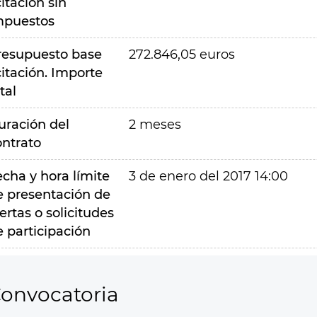
citación sin
mpuestos
resupuesto base
272.846,05 euros
citación. Importe
tal
uración del
2 meses
ontrato
echa y hora límite
3 de enero del 2017 14:00
e presentación de
ertas o solicitudes
e participación
onvocatoria