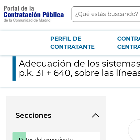
contenido
Buscar
principal
PERFIL DE
CONTR
Menú PCON
2026-3-12
Adecuación de los sistemas de contención de la estructura de la
CONTRATANTE
CENTR
Adecuación de los sistemas 
p.k. 31 + 640, sobre las lín
Secciones
Datos del expediente