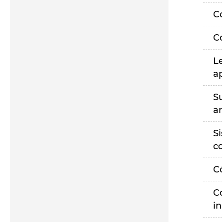
C
C
L
a
S
a
S
c
C
C
i