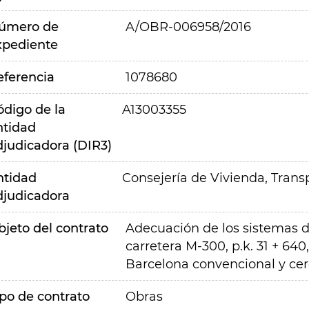
úmero de
A/OBR-006958/2016
xpediente
eferencia
1078680
ódigo de la
A13003355
ntidad
djudicadora (DIR3)
ntidad
Consejería de Vivienda, Transp
djudicadora
bjeto del contrato
Adecuación de los sistemas d
carretera M-300, p.k. 31 + 640,
Barcelona convencional y cer
ipo de contrato
Obras