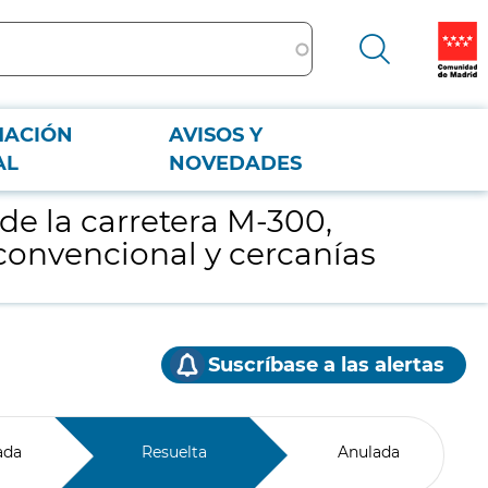
MACIÓN
AVISOS Y
na convencional y cercanías
AL
NOVEDADES
de la carretera M-300,
a convencional y cercanías
Suscríbase a las alertas
ada
Resuelta
Anulada