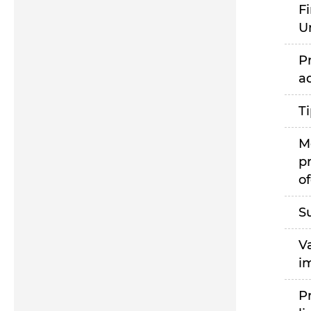
F
U
P
a
T
M
p
of
S
V
i
P