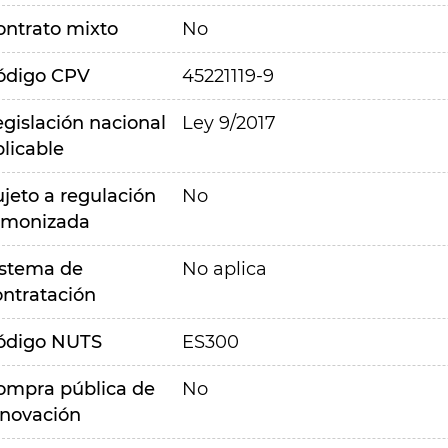
ontrato mixto
No
ódigo CPV
45221119-9
egislación nacional
Ley 9/2017
plicable
ujeto a regulación
No
rmonizada
istema de
No aplica
ontratación
ódigo NUTS
ES300
ompra pública de
No
nnovación