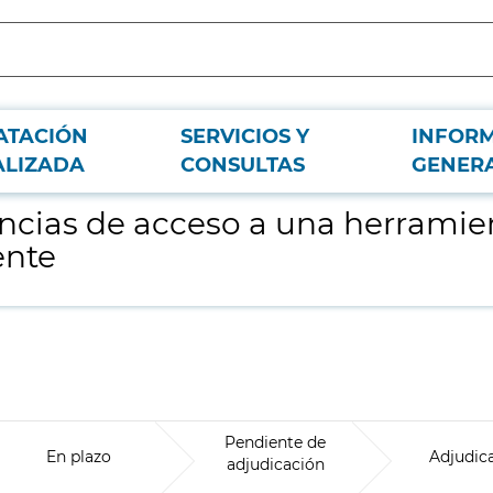
ATACIÓN
SERVICIOS Y
INFOR
para la evaluación de la competencia digital docente
ALIZADA
CONSULTAS
GENER
encias de acceso a una herramie
ente
Pendiente de
En plazo
Adjudic
adjudicación