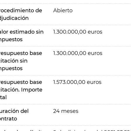
rocedimiento de
Abierto
djudicación
alor estimado sin
1.300.000,00 euros
mpuestos
resupuesto base
1.300.000,00 euros
citación sin
mpuestos
resupuesto base
1.573.000,00 euros
citación. Importe
tal
uración del
24 meses
ontrato