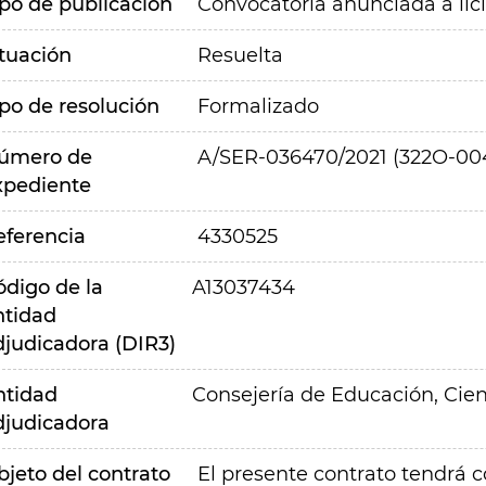
ipo de publicación
Convocatoria anunciada a lic
ituación
Resuelta
ipo de resolución
Formalizado
úmero de
A/SER-036470/2021 (322O-004
xpediente
eferencia
4330525
ódigo de la
A13037434
ntidad
djudicadora (DIR3)
ntidad
Consejería de Educación, Cien
djudicadora
bjeto del contrato
El presente contrato tendrá 