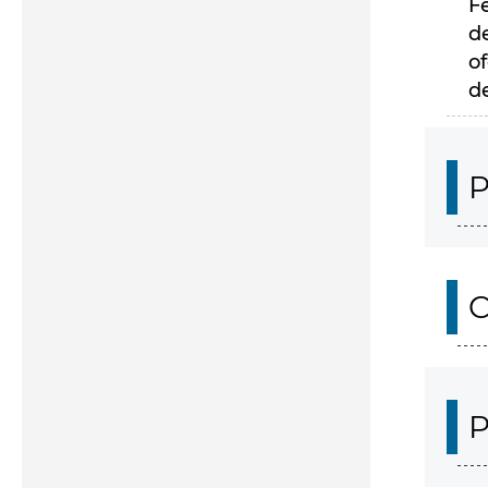
F
d
of
d
P
C
P