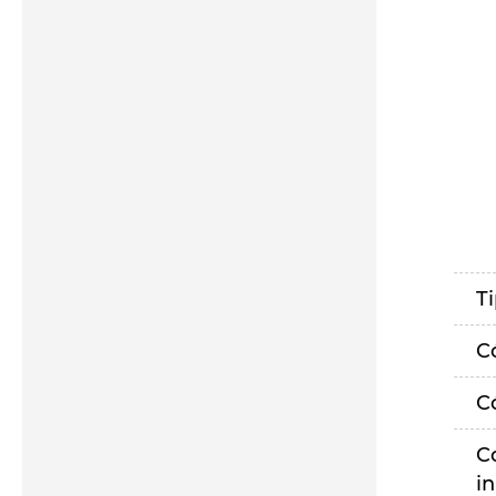
T
C
C
C
i