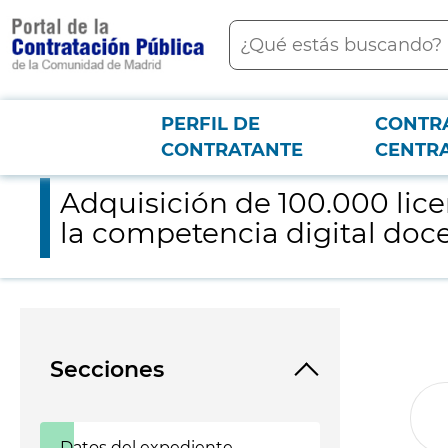
contenido
Buscar
principal
PERFIL DE
CONTR
Menú PCON
2026-3-12
Adquisición de 100.000 licencias de acceso a una herramienta 
CONTRATANTE
CENTR
Adquisición de 100.000 lic
la competencia digital doc
Secciones
Datos del expediente