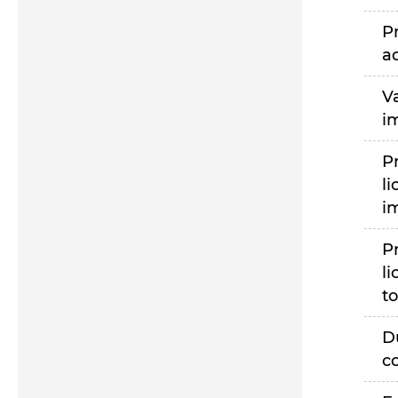
P
a
V
i
P
li
i
P
li
to
D
c