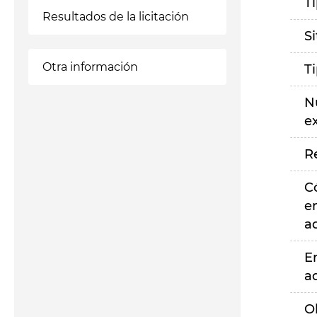
T
Resultados de la licitación
S
Otra información
T
N
e
R
C
e
a
E
a
O