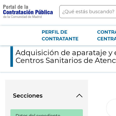
contenido
Buscar
principal
PERFIL DE
CONTR
Menú PCON
2026-3-12
Adquisición de aparataje y equipamiento de fisioterapia y mat
CONTRATANTE
CENTR
Adquisición de aparataje y 
Centros Sanitarios de Atenc
Secciones
Datos del expediente