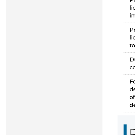
P
li
i
P
li
to
D
c
F
d
of
d
D