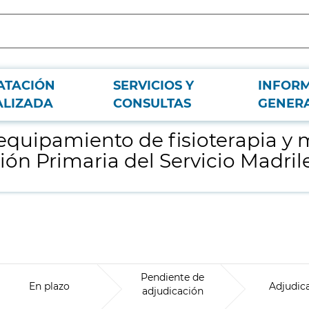
ATACIÓN
SERVICIOS Y
INFOR
rona con destino a los Centros Sanitarios de Atención Primaria del Servicio 
ALIZADA
CONSULTAS
GENER
equipamiento de fisioterapia y 
ión Primaria del Servicio Madri
Pendiente de
En plazo
Adjudic
adjudicación