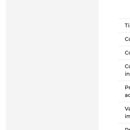
T
C
C
C
i
P
a
V
i