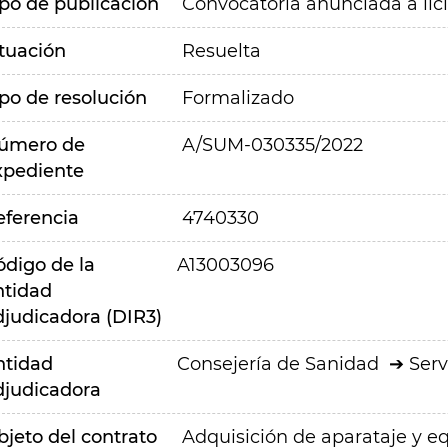
ipo de publicación
Convocatoria anunciada a lic
ituación
Resuelta
ipo de resolución
Formalizado
úmero de
A/SUM-030335/2022
xpediente
eferencia
4740330
ódigo de la
A13003096
ntidad
djudicadora (DIR3)
ntidad
Consejería de Sanidad
Serv
djudicadora
bjeto del contrato
Adquisición de aparataje y e