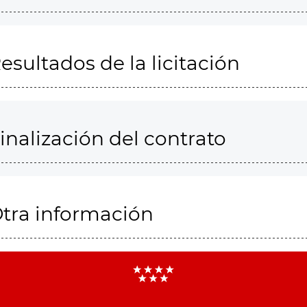
esultados de la licitación
inalización del contrato
tra información