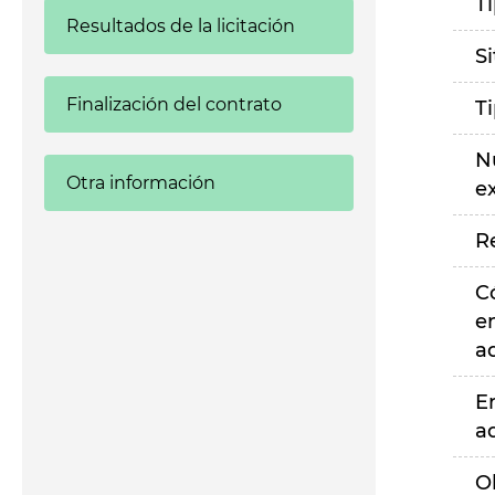
T
Resultados de la licitación
S
Finalización del contrato
T
N
Otra información
e
R
C
e
a
E
a
O