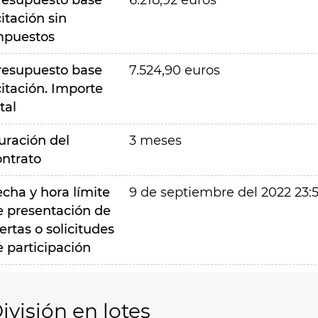
resupuesto base
6.218,92 euros
citación sin
mpuestos
resupuesto base
7.524,90 euros
citación. Importe
tal
uración del
3 meses
ontrato
echa y hora límite
9 de septiembre del 2022 23:
e presentación de
ertas o solicitudes
e participación
ivisión en lotes