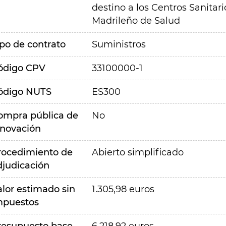
destino a los Centros Sanitar
Madrileño de Salud
ipo de contrato
Suministros
ódigo CPV
33100000-1
ódigo NUTS
ES300
ompra pública de
No
nnovación
rocedimiento de
Abierto simplificado
djudicación
alor estimado sin
1.305,98 euros
mpuestos