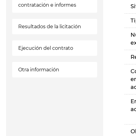
contratación e informes
S
T
Resultados de la licitación
N
e
Ejecución del contrato
R
Otra información
C
e
a
E
a
O