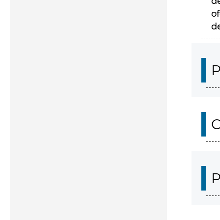
d
of
d
P
C
P