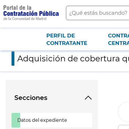
contenido
Buscar
principal
PERFIL DE
CONTR
Menú PCON
2026-3-12
Adquisición de cobertura quirúrgica para el Hospital Universit
CONTRATANTE
CENTR
Adquisición de cobertura qu
Secciones
Datos del expediente