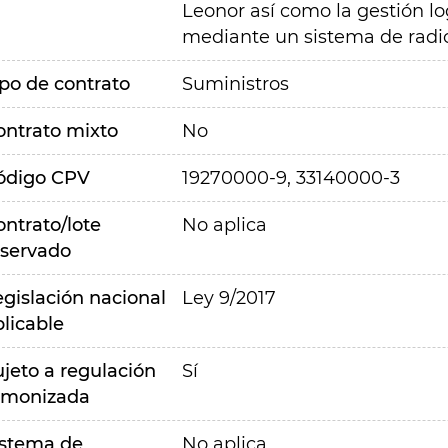
Leonor así como la gestión lo
mediante un sistema de radi
ipo de contrato
Suministros
ontrato mixto
No
ódigo CPV
19270000-9, 33140000-3
ontrato/lote
No aplica
eservado
egislación nacional
Ley 9/2017
plicable
ujeto a regulación
Sí
rmonizada
istema de
No aplica