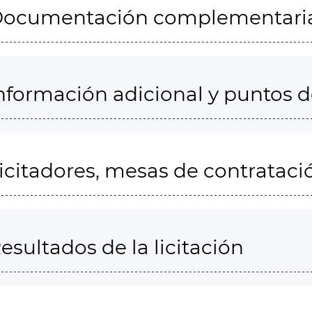
ocumentación complementari
nformación adicional y puntos 
icitadores, mesas de contrataci
esultados de la licitación