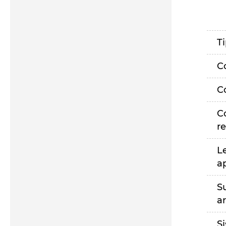
T
C
C
C
r
L
a
S
a
S