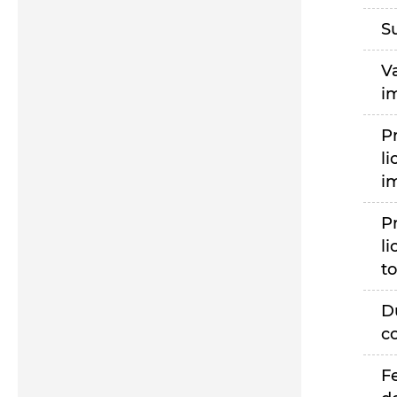
S
V
i
P
li
i
P
li
to
D
c
F