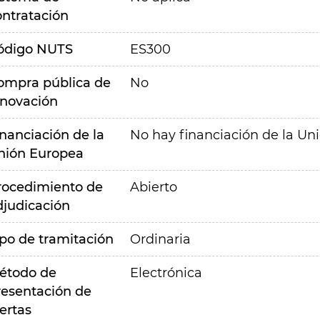
ontratación
ódigo NUTS
ES300
ompra pública de
No
nnovación
inanciación de la
No hay financiación de la Un
nión Europea
rocedimiento de
Abierto
djudicación
ipo de tramitación
Ordinaria
étodo de
Electrónica
resentación de
ertas