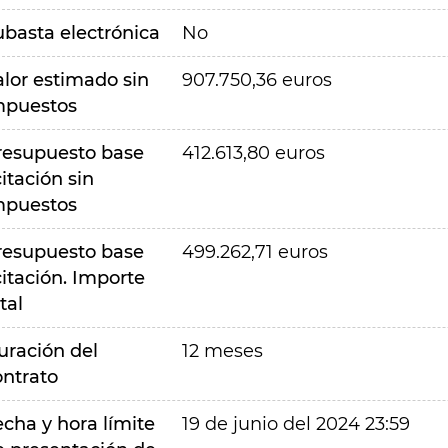
ubasta electrónica
No
alor estimado sin
907.750,36 euros
mpuestos
resupuesto base
412.613,80 euros
citación sin
mpuestos
resupuesto base
499.262,71 euros
citación. Importe
tal
uración del
12 meses
ontrato
echa y hora límite
19 de junio del 2024 23:59