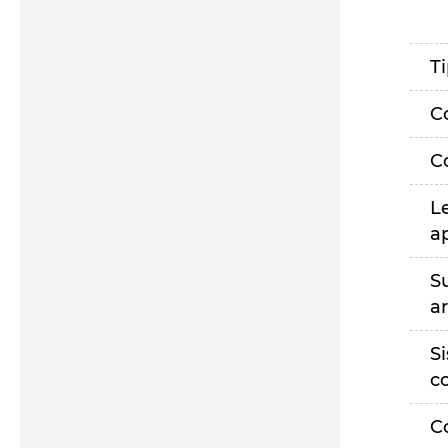
T
C
C
L
a
S
a
S
c
C