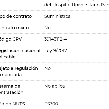
del Hospital Universitario R
ipo de contrato
Suministros
ontrato mixto
No
ódigo CPV
39143112-4
egislación nacional
Ley 9/2017
plicable
ujeto a regulación
No
rmonizada
istema de
No aplica
ontratación
ódigo NUTS
ES300