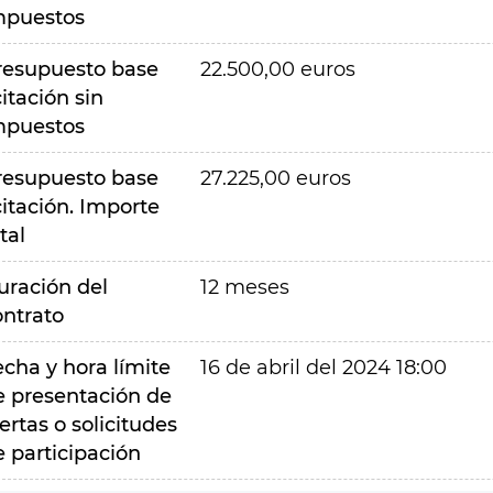
mpuestos
resupuesto base
22.500,00 euros
citación sin
mpuestos
resupuesto base
27.225,00 euros
citación. Importe
tal
uración del
12 meses
ontrato
echa y hora límite
16 de abril del 2024 18:00
e presentación de
ertas o solicitudes
e participación