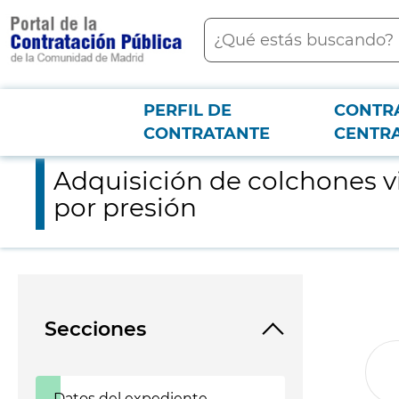
contenido
Buscar
principal
PERFIL DE
CONTR
Menú PCON
2026-3-12
Adquisición de colchones viscoelásticos para la prevención y 
CONTRATANTE
CENTR
Adquisición de colchones vi
por presión
Secciones
Datos del expediente