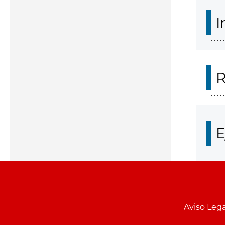
I
R
E
Aviso Lega
Menu