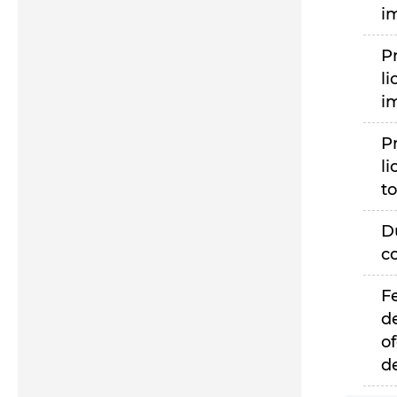
i
P
li
i
P
li
to
D
c
F
d
of
d