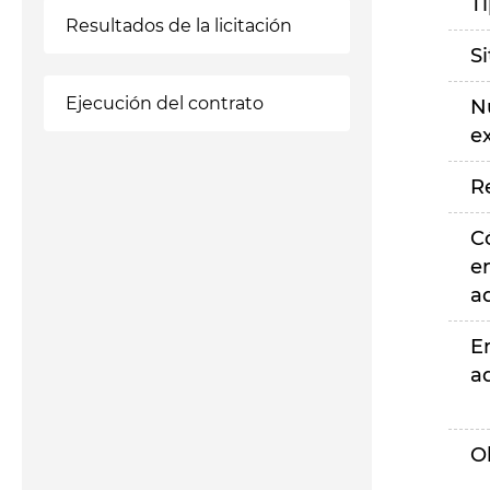
T
Resultados de la licitación
S
Ejecución del contrato
N
e
R
C
e
a
E
a
O