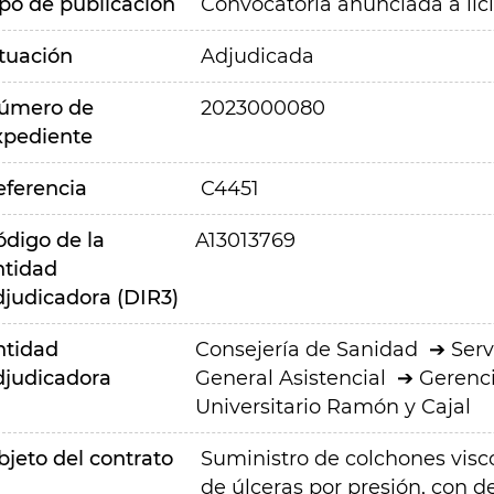
ipo de publicación
Convocatoria anunciada a lic
ituación
Adjudicada
úmero de
2023000080
xpediente
eferencia
C4451
ódigo de la
A13013769
ntidad
djudicadora (DIR3)
ntidad
Consejería de Sanidad
Serv
djudicadora
General Asistencial
Gerenci
Universitario Ramón y Cajal
bjeto del contrato
Suministro de colchones visco
de úlceras por presión, con de