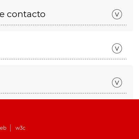
de contacto
web
w3c