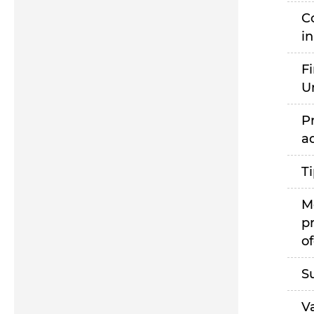
C
i
F
U
P
a
T
M
p
of
S
V