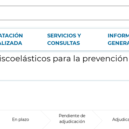
ATACIÓN
SERVICIOS Y
INFOR
tratamiento de úlceras por presión
ALIZADA
CONSULTAS
GENER
scoelásticos para la prevención
Pendiente de
En plazo
Adjudic
adjudicación