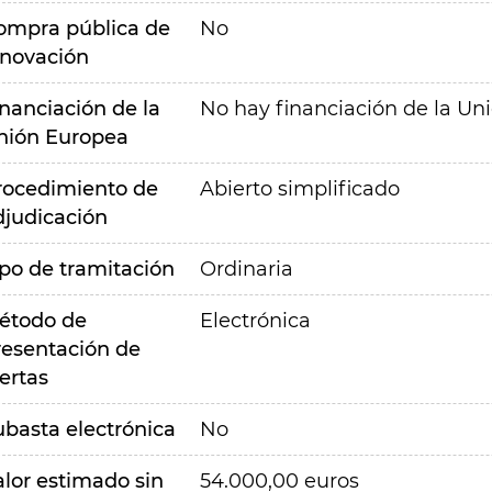
ompra pública de
No
nnovación
inanciación de la
No hay financiación de la Un
nión Europea
rocedimiento de
Abierto simplificado
djudicación
ipo de tramitación
Ordinaria
étodo de
Electrónica
resentación de
ertas
ubasta electrónica
No
alor estimado sin
54.000,00 euros