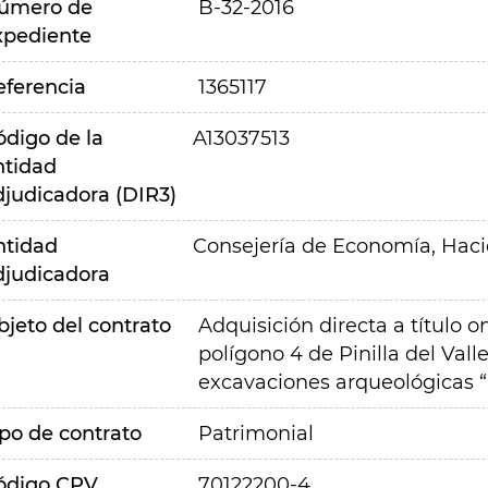
úmero de
B-32-2016
xpediente
eferencia
1365117
ódigo de la
A13037513
ntidad
djudicadora (DIR3)
ntidad
Consejería de Economía, Hac
djudicadora
bjeto del contrato
Adquisición directa a título o
polígono 4 de Pinilla del Vall
excavaciones arqueológicas “
ipo de contrato
Patrimonial
ódigo CPV
70122200-4