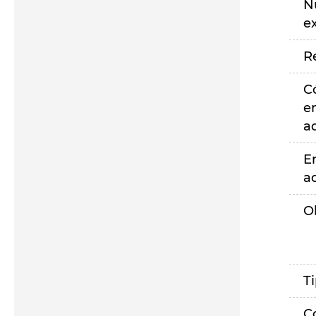
N
e
R
C
e
a
E
a
O
T
C