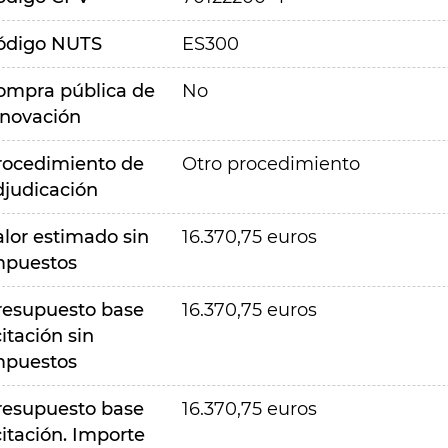
ódigo NUTS
ES300
ompra pública de
No
nnovación
rocedimiento de
Otro procedimiento
djudicación
alor estimado sin
16.370,75 euros
mpuestos
resupuesto base
16.370,75 euros
citación sin
mpuestos
resupuesto base
16.370,75 euros
citación. Importe