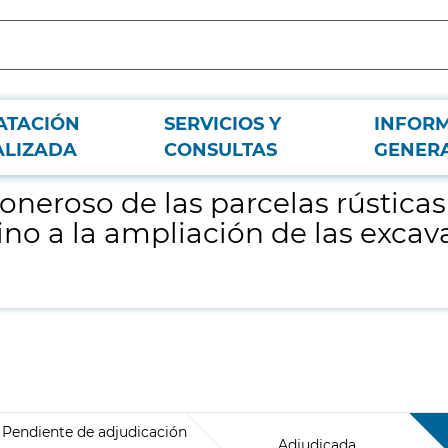
ATACIÓN
SERVICIOS Y
INFOR
 52 y 78 del polígono 4 de Pinilla del Valle con destino a la ampliación de las
ALIZADA
CONSULTAS
GENER
 oneroso de las parcelas rústicas
stino a la ampliación de las exc
Pendiente de adjudicación
Adjudicada