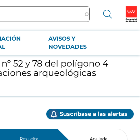
MACIÓN
AVISOS Y
 excavaciones arqueológicas “Calvero de la Higuera”
AL
NOVEDADES
 nº 52 y 78 del polígono 4
avaciones arqueológicas
Suscríbase a las alertas
Resuelta
Anulada