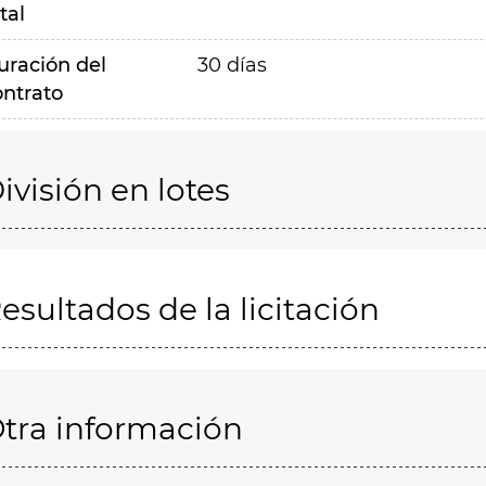
tal
uración del
30 días
ontrato
ivisión en lotes
esultados de la licitación
tra información