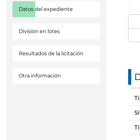
Datos del expediente
División en lotes
Resultados de la licitación
D
Otra información
T
S
T