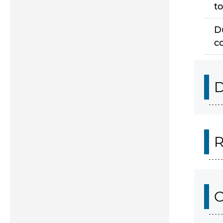
to
D
c
D
R
O