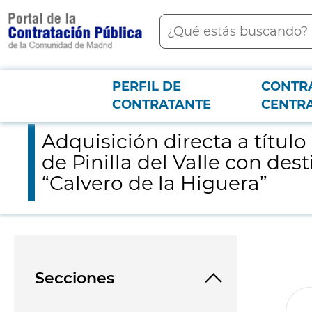
contenido
Buscar
principal
PERFIL DE
CONTR
Menú PCON
2026-3-12
Adquisición directa a título oneroso de las parcelas rústicas nº
CONTRATANTE
CENTR
Adquisición directa a título
de Pinilla del Valle con de
“Calvero de la Higuera”
Secciones