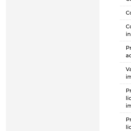
C
C
i
P
a
V
i
P
li
i
P
li