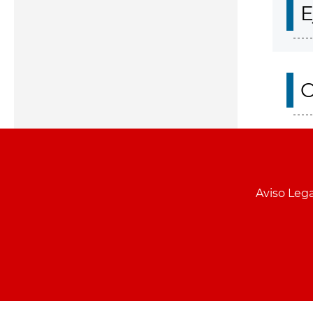
E
O
Aviso Lega
Menu
pie
PCON