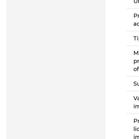
U
P
a
T
M
p
of
S
V
i
P
li
i