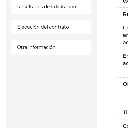
e
Resultados de la licitación
R
Ejecución del contrato
C
e
a
Otra información
E
a
O
T
C