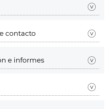
de contacto
ón e informes