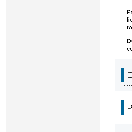
P
li
to
D
c
D
P