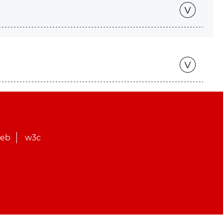
web
w3c