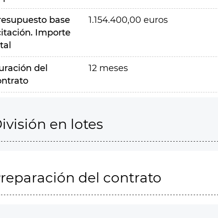
resupuesto base
1.154.400,00 euros
citación. Importe
tal
uración del
12 meses
ontrato
ivisión en lotes
reparación del contrato