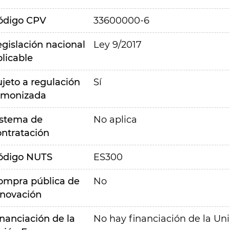
ódigo CPV
33600000-6
egislación nacional
Ley 9/2017
plicable
ujeto a regulación
Sí
rmonizada
istema de
No aplica
ontratación
ódigo NUTS
ES300
ompra pública de
No
nnovación
inanciación de la
No hay financiación de la Un