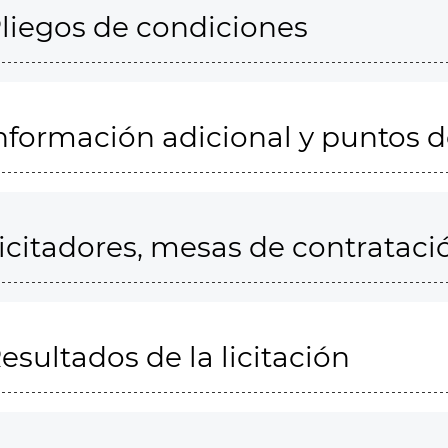
liegos de condiciones
nformación adicional y puntos 
icitadores, mesas de contrataci
esultados de la licitación