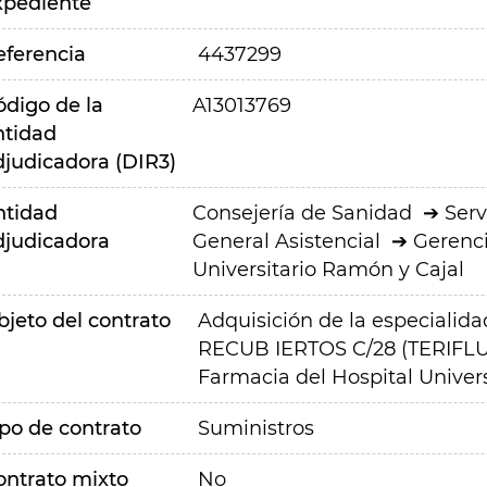
xpediente
eferencia
4437299
ódigo de la
A13013769
ntidad
djudicadora (DIR3)
ntidad
Consejería de Sanidad
Serv
djudicadora
General Asistencial
Gerenci
Universitario Ramón y Cajal
bjeto del contrato
Adquisición de la especiali
RECUB IERTOS C/28 (TERIFLUN
Farmacia del Hospital Univer
ipo de contrato
Suministros
ontrato mixto
No