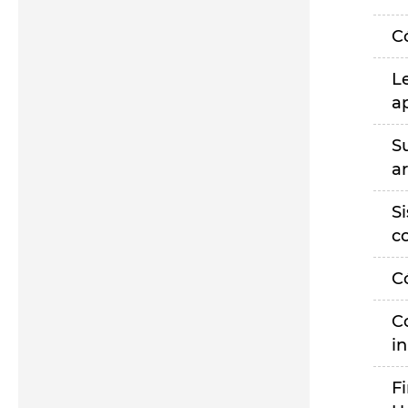
C
L
a
S
a
S
c
C
C
i
F