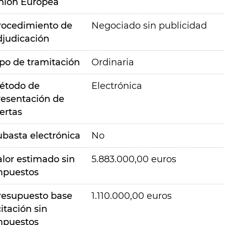
nión Europea
rocedimiento de
Negociado sin publicidad
djudicación
ipo de tramitación
Ordinaria
étodo de
Electrónica
resentación de
ertas
ubasta electrónica
No
alor estimado sin
5.883.000,00 euros
mpuestos
resupuesto base
1.110.000,00 euros
citación sin
mpuestos