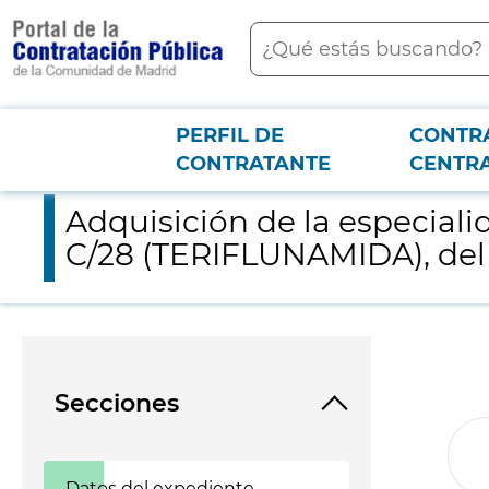
contenido
Buscar
principal
PERFIL DE
CONTR
Menú PCON
2026-3-12
Adquisición de la especialidad farmacéutica AUBAGIO 145 MG
CONTRATANTE
CENTR
Adquisición de la especi
C/28 (TERIFLUNAMIDA), del 
Secciones
Datos del expediente