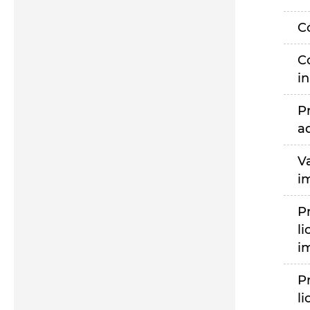
C
C
i
P
a
V
i
P
li
i
P
li