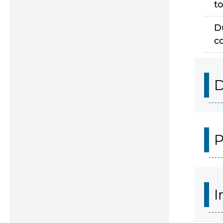
to
D
c
D
P
I