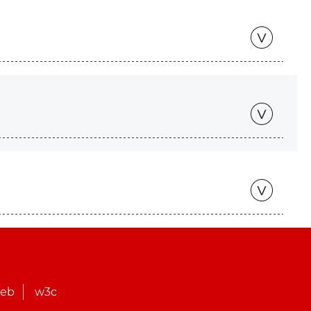
web
w3c