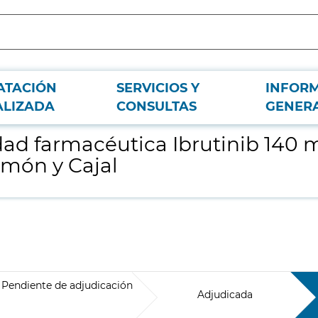
ATACIÓN
SERVICIOS Y
INFOR
on destino el servicio de farmacia del Hospital Ramón y Cajal
ALIZADA
CONSULTAS
GENER
dad farmacéutica Ibrutinib 140 m
amón y Cajal
Pendiente de adjudicación
Adjudicada