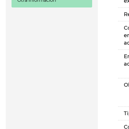
Otra información
e
R
C
e
a
E
a
O
T
C