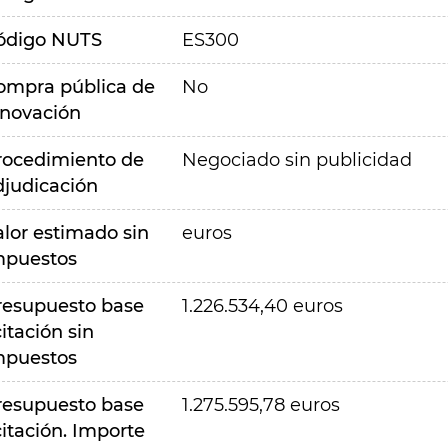
ódigo NUTS
ES300
ompra pública de
No
nnovación
rocedimiento de
Negociado sin publicidad
djudicación
alor estimado sin
euros
mpuestos
resupuesto base
1.226.534,40 euros
citación sin
mpuestos
resupuesto base
1.275.595,78 euros
citación. Importe