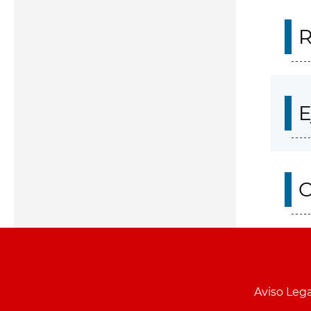
R
E
O
Aviso Lega
Menu