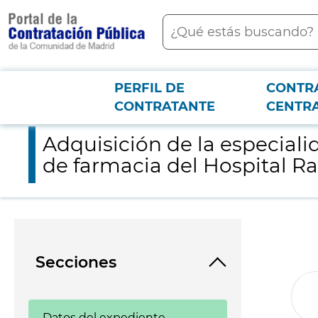
contenido
Buscar
principal
PERFIL DE
CONTR
Menú PCON
2026-3-12
Adquisición de la especialidad farmacéutica Ibrutinib 140 mg c
CONTRATANTE
CENTR
Adquisición de la especiali
de farmacia del Hospital R
Secciones
Datos del expediente