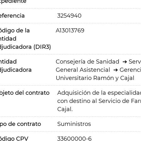
xpediente
eferencia
3254940
ódigo de la
A13013769
ntidad
djudicadora (DIR3)
ntidad
Consejería de Sanidad
Serv
djudicadora
General Asistencial
Gerenci
Universitario Ramón y Cajal
bjeto del contrato
Adquisición de la especialida
con destino al Servicio de Fa
Cajal.
ipo de contrato
Suministros
ódigo CPV
33600000-6