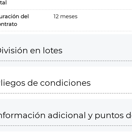
tal
uración del
12 meses
ontrato
ivisión en lotes
liegos de condiciones
nformación adicional y puntos 