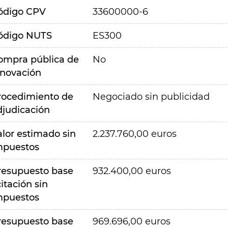
ódigo CPV
33600000-6
ódigo NUTS
ES300
ompra pública de
No
nnovación
rocedimiento de
Negociado sin publicidad
djudicación
alor estimado sin
2.237.760,00 euros
mpuestos
resupuesto base
932.400,00 euros
citación sin
mpuestos
resupuesto base
969.696,00 euros