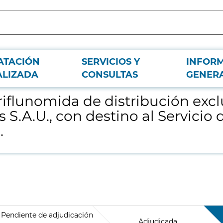
ATACIÓN
SERVICIOS Y
INFOR
 del laboratorio farmacéutico Sanofi-Aventis S.A.U., con destino al Servicio d
ALIZADA
CONSULTAS
GENER
iflunomida de distribución exclu
 S.A.U., con destino al Servicio
.
Pendiente de adjudicación
Adjudicada