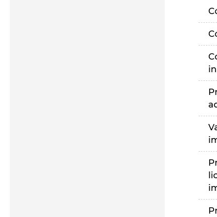
C
C
C
i
P
a
V
i
P
li
i
P