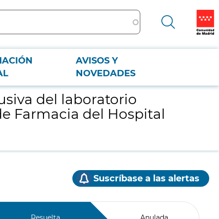
MACIÓN
AVISOS Y
e Farmacia del Hospital Universitario Ramón y Cajal.
AL
NOVEDADES
siva del laboratorio
 de Farmacia del Hospital
Suscríbase a las alertas
Resuelta
Anulada