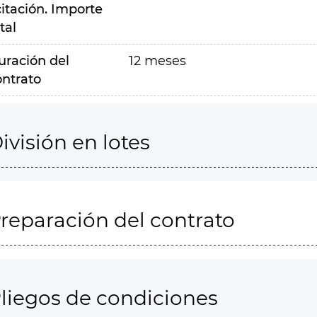
citación. Importe
tal
uración del
12 meses
ontrato
ivisión en lotes
reparación del contrato
liegos de condiciones