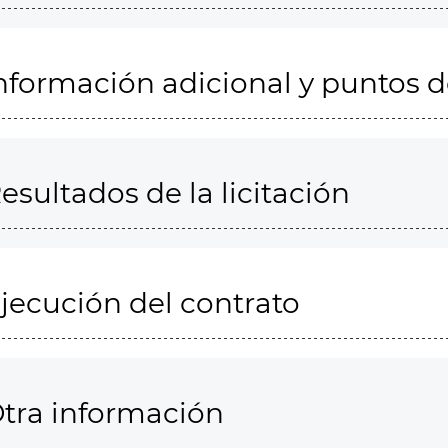
nformación adicional y puntos 
esultados de la licitación
jecución del contrato
tra información