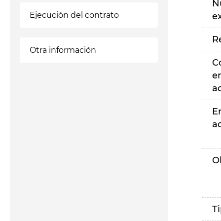
N
Ejecución del contrato
e
R
Otra información
C
e
a
E
a
O
T