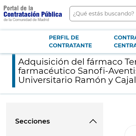
contenido
Buscar
principal
PERFIL DE
CONTR
Menú PCON
2026-3-12
Adquisición del fármaco Teriflunomida de distribución exclusiva
CONTRATANTE
CENTR
Adquisición del fármaco Ter
farmacéutico Sanofi-Aventis
Universitario Ramón y Cajal
Secciones