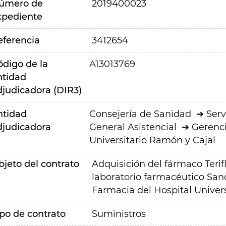
úmero de
2019400023
xpediente
eferencia
3412654
ódigo de la
A13013769
ntidad
djudicadora (DIR3)
ntidad
Consejería de Sanidad
Serv
djudicadora
General Asistencial
Gerenci
Universitario Ramón y Cajal
bjeto del contrato
Adquisición del fármaco Terif
laboratorio farmacéutico Sano
Farmacia del Hospital Univers
ipo de contrato
Suministros